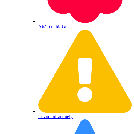
Akční nabídka
Levné infrapanely