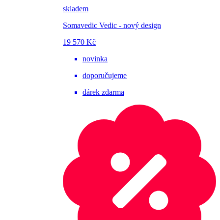
skladem
Somavedic Vedic - nový design
19 570 Kč
novinka
doporučujeme
dárek zdarma