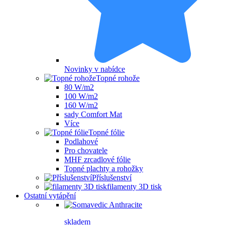
Novinky v nabídce
Topné rohože
80 W/m2
100 W/m2
160 W/m2
sady Comfort Mat
Více
Topné fólie
Podlahové
Pro chovatele
MHF zrcadlové fólie
Topné plachty a rohožky
Příslušenství
filamenty 3D tisk
Ostatní vytápění
skladem