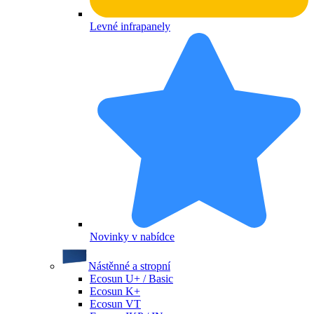
Levné infrapanely
Novinky v nabídce
Nástěnné a stropní
Ecosun U+ / Basic
Ecosun K+
Ecosun VT