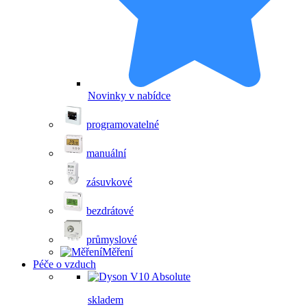
Novinky v nabídce
programovatelné
manuální
zásuvkové
bezdrátové
průmyslové
Měření
Péče o vzduch
skladem