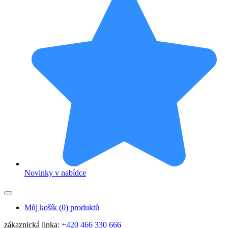
Novinky v nabídce
Můj košík
(0) produktů
zákaznická linka:
+420 466 330 666