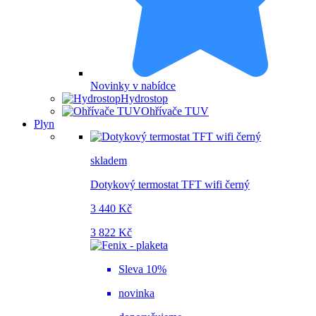
Novinky v nabídce
Hydrostop
Ohřívače TUV
Plyn
skladem
Dotykový termostat TFT wifi černý
3 440 Kč
3 822 Kč
Sleva 10%
novinka