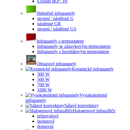
Ecosun IKP / IN
Skleněné infrapanely
stropní / nástěnné G
nástěnné GR
stropní / nástěnné GS
Infrapanely s termostatem
Infrapanely se zásuvkovým termostatem
Infrapanely s bezdrátovým termostatem
Obrazové infrapanely
Keramické infrapanely
300 W
500 W
700 W
1000 W
Vysokoteplotní
infrapanely
Sálavé konvektory
Halogenové infrazářiče
průmyslové
stojanové
domovní