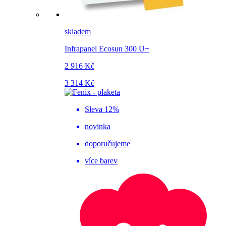
skladem
Infrapanel Ecosun 300 U+
2 916 Kč
3 314 Kč
Sleva 12%
novinka
doporučujeme
více barev