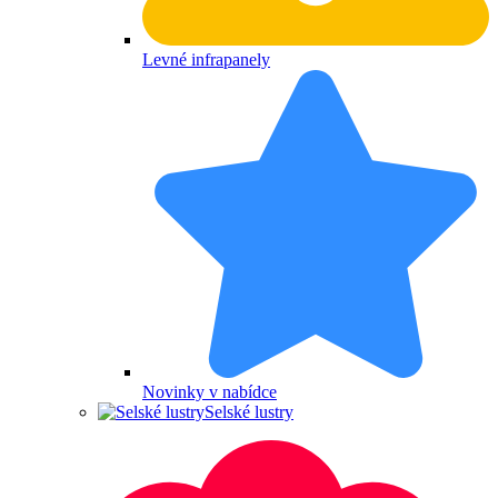
Levné infrapanely
Novinky v nabídce
Selské lustry