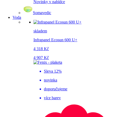
Novinky v nabídce
Somavedic
Voda
skladem
Infrapanel Ecosun 600 U+
4 318 Kč
4 907 Kč
Sleva 12%
novinka
doporučujeme
více barev