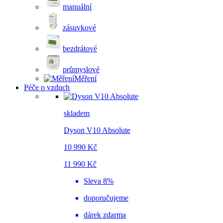
manuální
zásuvkové
bezdrátové
průmyslové
Měření
Péče o vzduch
skladem
Dyson V10 Absolute
10 990 Kč
11 990 Kč
Sleva 8%
doporučujeme
dárek zdarma