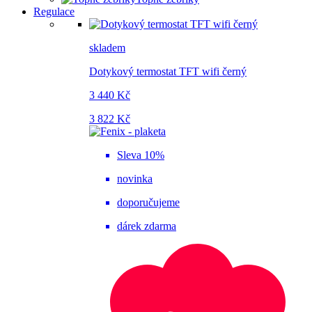
Regulace
skladem
Dotykový termostat TFT wifi černý
3 440 Kč
3 822 Kč
Sleva 10%
novinka
doporučujeme
dárek zdarma