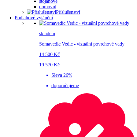
stojanové
domovní
Příslušenství
Podlahové vytápění
skladem
Somavedic Vedic - vizuální povrchové vady
14 500 Kč
19 570 Kč
Sleva 26%
doporučujeme