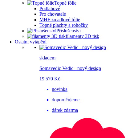
Topné fólie
Podlahové
Pro chovatele
MHF zrcadlové fólie
Topné plachty a rohožky
Příslušenství
filamenty 3D tisk
Ostatní vytápění
skladem
Somavedic Vedic - nový design
19 570 Kč
novinka
doporučujeme
dárek zdarma