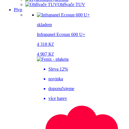
Ohřívače TUV
Plyn
skladem
Infrapanel Ecosun 600 U+
4 318 Kč
4 907 Kč
Sleva 12%
novinka
doporučujeme
více barev