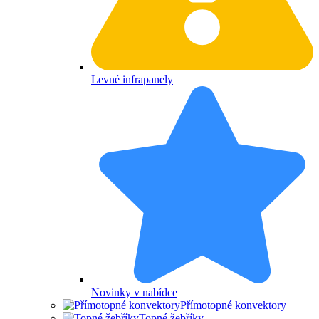
Levné infrapanely
Novinky v nabídce
Přímotopné konvektory
Topné žebříky