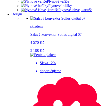
Plynové vařiče
Plynové hořáky
Plynové lahve, kartuše
Design
skladem
Sálavý konvektor Solius digital 07
4 570 Kč
5 188 Kč
Sleva 12%
doporučujeme