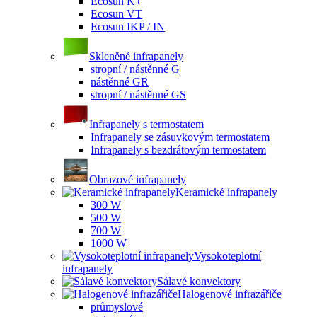
Ecosun K+
Ecosun VT
Ecosun IKP / IN
Skleněné infrapanely
stropní / nástěnné G
nástěnné GR
stropní / nástěnné GS
Infrapanely s termostatem
Infrapanely se zásuvkovým termostatem
Infrapanely s bezdrátovým termostatem
Obrazové infrapanely
Keramické infrapanely
300 W
500 W
700 W
1000 W
Vysokoteplotní
infrapanely
Sálavé konvektory
Halogenové infrazářiče
průmyslové