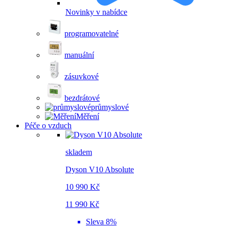
Novinky v nabídce
programovatelné
manuální
zásuvkové
bezdrátové
průmyslové
Měření
Péče o vzduch
skladem
Dyson V10 Absolute
10 990 Kč
11 990 Kč
Sleva 8%