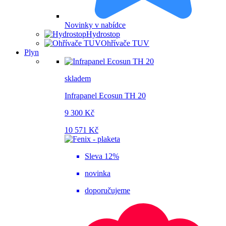
Novinky v nabídce
Hydrostop
Ohřívače TUV
Plyn
skladem
Infrapanel Ecosun TH 20
9 300 Kč
10 571 Kč
Sleva 12%
novinka
doporučujeme