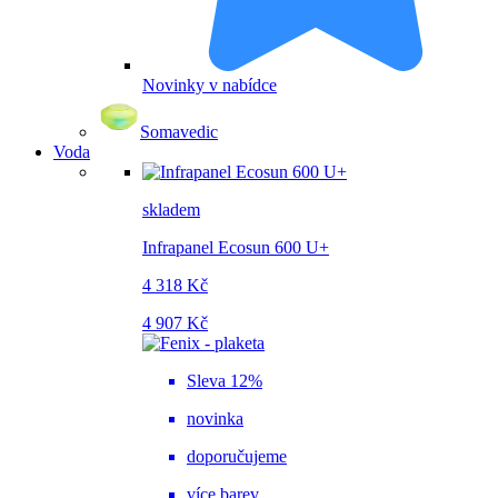
Novinky v nabídce
Somavedic
Voda
skladem
Infrapanel Ecosun 600 U+
4 318 Kč
4 907 Kč
Sleva 12%
novinka
doporučujeme
více barev