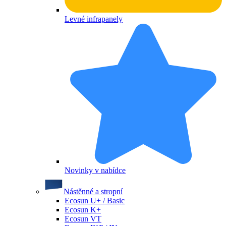
Levné infrapanely
Novinky v nabídce
Nástěnné a stropní
Ecosun U+ / Basic
Ecosun K+
Ecosun VT