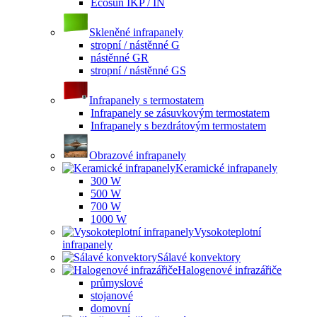
Ecosun IKP / IN
Skleněné infrapanely
stropní / nástěnné G
nástěnné GR
stropní / nástěnné GS
Infrapanely s termostatem
Infrapanely se zásuvkovým termostatem
Infrapanely s bezdrátovým termostatem
Obrazové infrapanely
Keramické infrapanely
300 W
500 W
700 W
1000 W
Vysokoteplotní
infrapanely
Sálavé konvektory
Halogenové infrazářiče
průmyslové
stojanové
domovní