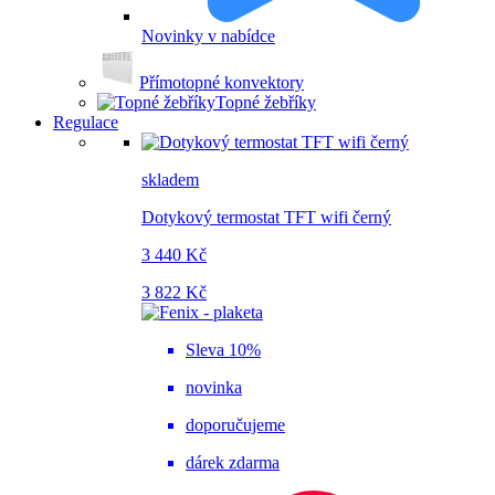
Novinky v nabídce
Přímotopné konvektory
Topné žebříky
Regulace
skladem
Dotykový termostat TFT wifi černý
3 440 Kč
3 822 Kč
Sleva 10%
novinka
doporučujeme
dárek zdarma