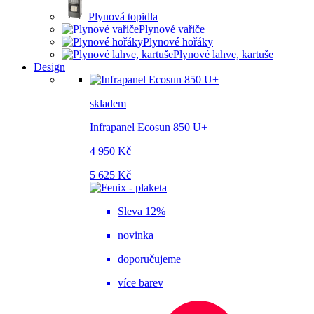
Plynová topidla
Plynové vařiče
Plynové hořáky
Plynové lahve, kartuše
Design
skladem
Infrapanel Ecosun 850 U+
4 950 Kč
5 625 Kč
Sleva 12%
novinka
doporučujeme
více barev