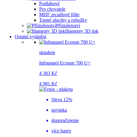
Podlahové
Pro chovatele
MHF zrcadlové fólie
Topné plachty a rohožky
Příslušenství
filamenty 3D tisk
Ostatní vytápění
skladem
Infrapanel Ecosun 700 U+
4 383 Kč
4 981 Kč
Sleva 12%
novinka
doporučujeme
více barev