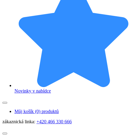
Novinky v nabídce
Můj košík
(0) produktů
zákaznická linka:
+420 466 330 666