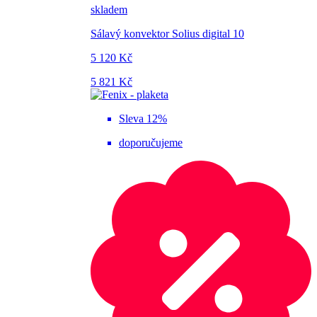
skladem
Sálavý konvektor Solius digital 10
5 120 Kč
5 821 Kč
Sleva 12%
doporučujeme