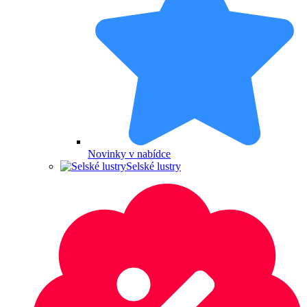
Novinky v nabídce
Selské lustry