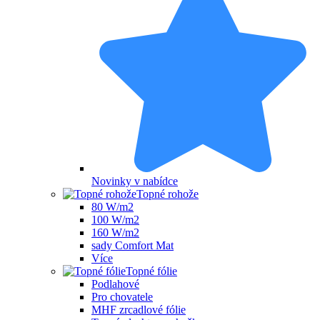
Novinky v nabídce
Topné rohože
80 W/m2
100 W/m2
160 W/m2
sady Comfort Mat
Více
Topné fólie
Podlahové
Pro chovatele
MHF zrcadlové fólie