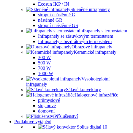
Ecosun IKP / IN
Skleněné infrapanely
stropní / nástěnné G
nástěnné GR
stropní / nástěnné GS
Infrapanely s termostatem
Infrapanely se zásuvkovým termostatem
Infrapanely s bezdrátovým termostatem
Obrazové infrapanely
Keramické infrapanely
300 W
500 W
700 W
1000 W
Vysokoteplotní
infrapanely
Sálavé konvektory
Halogenové infrazářiče
průmyslové
stojanové
domovní
Příslušenství
Podlahové vytápění