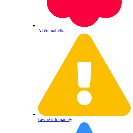
Akční nabídka
Levné infrapanely