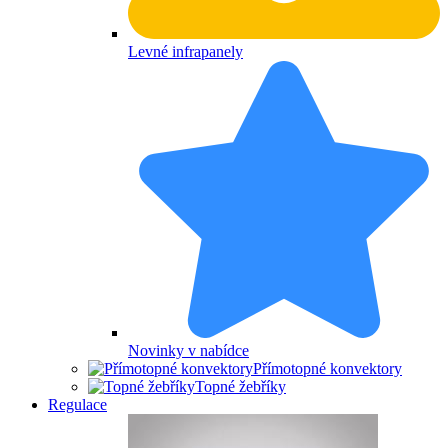
Levné infrapanely
Novinky v nabídce
Přímotopné konvektory
Topné žebříky
Regulace