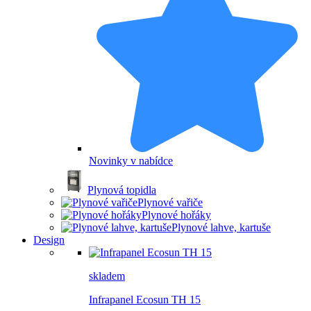
Novinky v nabídce
Plynová topidla
Plynové vařiče
Plynové hořáky
Plynové lahve, kartuše
Design
skladem
Infrapanel Ecosun TH 15