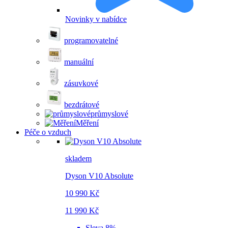
Novinky v nabídce
programovatelné
manuální
zásuvkové
bezdrátové
průmyslové
Měření
Péče o vzduch
skladem
Dyson V10 Absolute
10 990 Kč
11 990 Kč
Sleva 8%