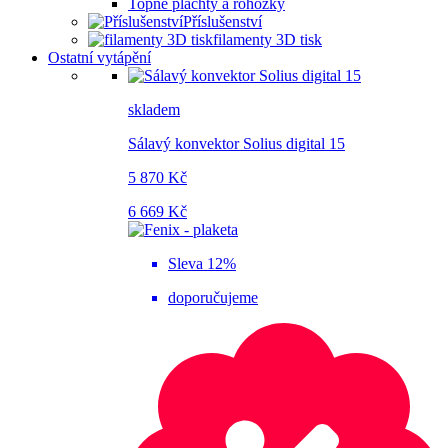
Topné plachty a rohožky
Příslušenství
filamenty 3D tisk
Ostatní vytápění
skladem
Sálavý konvektor Solius digital 15
5 870 Kč
6 669 Kč
Sleva 12%
doporučujeme