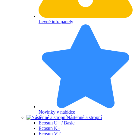
Levné infrapanely
Novinky v nabídce
Nástěnné a stropní
Ecosun U+ / Basic
Ecosun K+
Ecosun VT