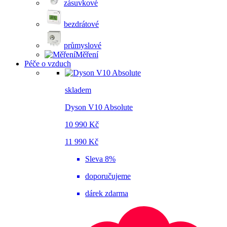
zásuvkové
bezdrátové
průmyslové
Měření
Péče o vzduch
skladem
Dyson V10 Absolute
10 990 Kč
11 990 Kč
Sleva 8%
doporučujeme
dárek zdarma