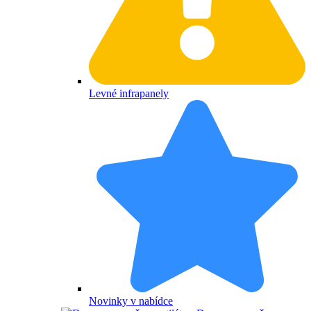
Levné infrapanely
Novinky v nabídce