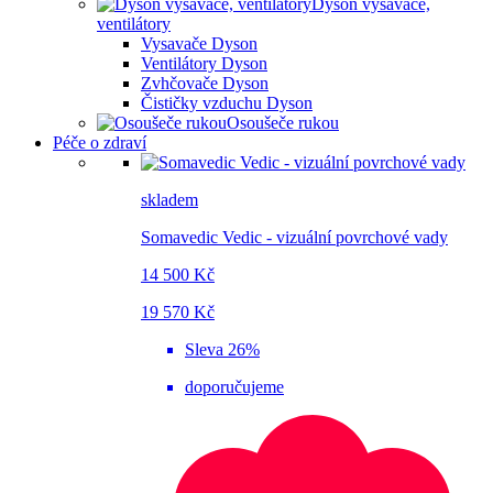
Dyson vysavače,
ventilátory
Vysavače Dyson
Ventilátory Dyson
Zvhčovače Dyson
Čističky vzduchu Dyson
Osoušeče rukou
Péče o zdraví
skladem
Somavedic Vedic - vizuální povrchové vady
14 500 Kč
19 570 Kč
Sleva 26%
doporučujeme