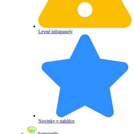
Levné infrapanely
Novinky v nabídce
Somavedic