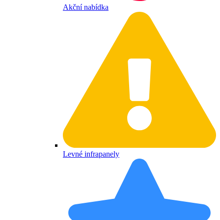
Akční nabídka
Levné infrapanely