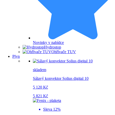
Novinky v nabídce
Hydrostop
Ohřívače TUV
Plyn
skladem
Sálavý konvektor Solius digital 10
5 120 Kč
5 821 Kč
Sleva 12%