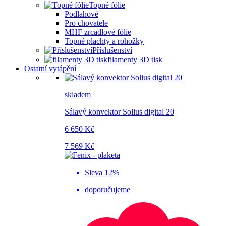
Topné fólie
Podlahové
Pro chovatele
MHF zrcadlové fólie
Topné plachty a rohožky
Příslušenství
filamenty 3D tisk
Ostatní vytápění
skladem
Sálavý konvektor Solius digital 20
6 650 Kč
7 569 Kč
Sleva 12%
doporučujeme