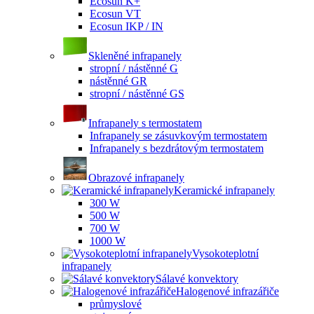
Ecosun K+
Ecosun VT
Ecosun IKP / IN
Skleněné infrapanely
stropní / nástěnné G
nástěnné GR
stropní / nástěnné GS
Infrapanely s termostatem
Infrapanely se zásuvkovým termostatem
Infrapanely s bezdrátovým termostatem
Obrazové infrapanely
Keramické infrapanely
300 W
500 W
700 W
1000 W
Vysokoteplotní
infrapanely
Sálavé konvektory
Halogenové infrazářiče
průmyslové