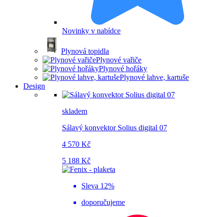
Novinky v nabídce
Plynová topidla
Plynové vařiče
Plynové hořáky
Plynové lahve, kartuše
Design
skladem
Sálavý konvektor Solius digital 07
4 570 Kč
5 188 Kč
Sleva 12%
doporučujeme