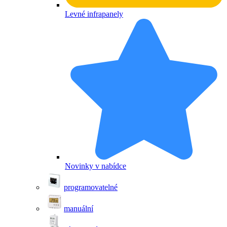
Levné infrapanely
Novinky v nabídce
programovatelné
manuální