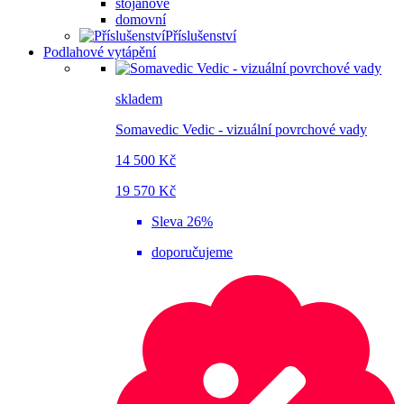
stojanové
domovní
Příslušenství
Podlahové vytápění
skladem
Somavedic Vedic - vizuální povrchové vady
14 500 Kč
19 570 Kč
Sleva 26%
doporučujeme