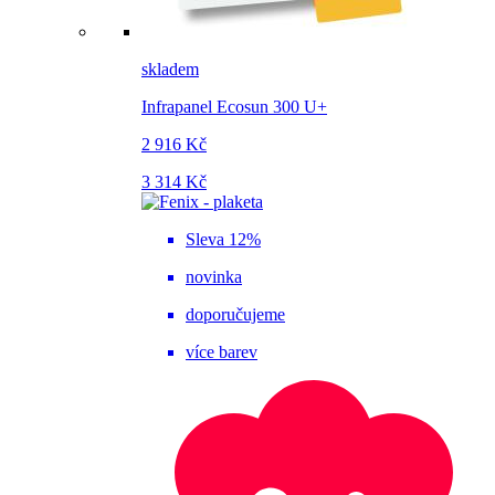
skladem
Infrapanel Ecosun 300 U+
2 916 Kč
3 314 Kč
Sleva 12%
novinka
doporučujeme
více barev