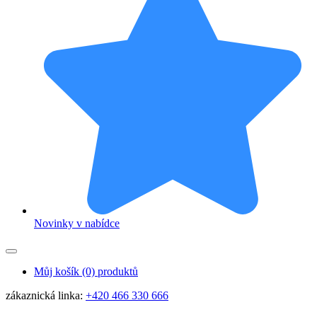
Novinky v nabídce
Můj košík
(0) produktů
zákaznická linka:
+420 466 330 666