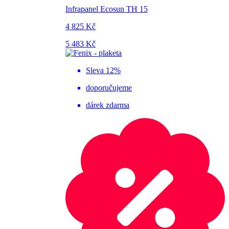
Infrapanel Ecosun TH 15
4 825 Kč
5 483 Kč
Sleva 12%
doporučujeme
dárek zdarma