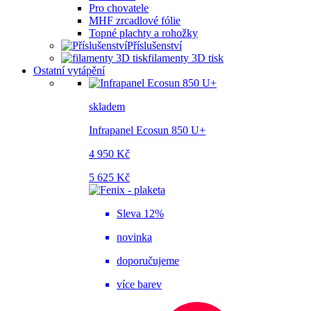
Pro chovatele
MHF zrcadlové fólie
Topné plachty a rohožky
Příslušenství
filamenty 3D tisk
Ostatní vytápění
skladem
Infrapanel Ecosun 850 U+
4 950 Kč
5 625 Kč
Sleva 12%
novinka
doporučujeme
více barev