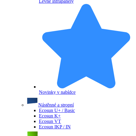
Levné infrapanely
Novinky v nabídce
Nástěnné a stropní
Ecosun U+ / Basic
Ecosun K+
Ecosun VT
Ecosun IKP / IN