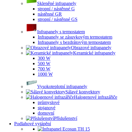
Skleněné infrapanely
stropní / nástěnné G
nástěnné GR
stropní / nástěnné GS
Infrapanely s termostatem
Infrapanely se zásuvkovým termostatem
Infrapanely s bezdrátovým termostatem
Obrazové infrapanely
Keramické infrapanely
300 W
500 W
700 W
1000 W
Vysokoteplotní infrapanely
Sálavé konvektory
Halogenové infrazářiče
průmyslové
stojanové
domovní
Příslušenství
Podlahové vytápění