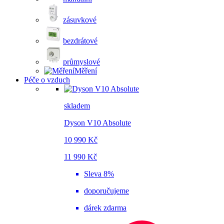
zásuvkové
bezdrátové
průmyslové
Měření
Péče o vzduch
skladem
Dyson V10 Absolute
10 990 Kč
11 990 Kč
Sleva 8%
doporučujeme
dárek zdarma