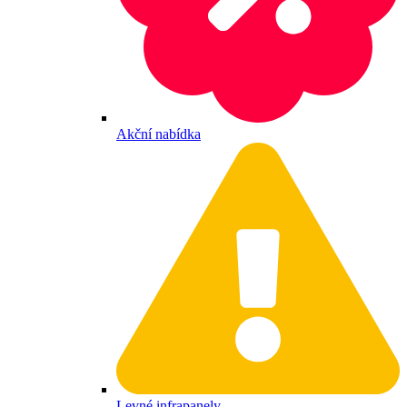
Akční nabídka
Levné infrapanely