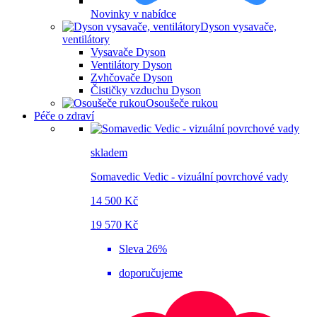
Novinky v nabídce
Dyson vysavače,
ventilátory
Vysavače Dyson
Ventilátory Dyson
Zvhčovače Dyson
Čističky vzduchu Dyson
Osoušeče rukou
Péče o zdraví
skladem
Somavedic Vedic - vizuální povrchové vady
14 500 Kč
19 570 Kč
Sleva 26%
doporučujeme