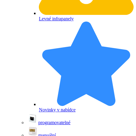
Levné infrapanely
Novinky v nabídce
programovatelné
manuální