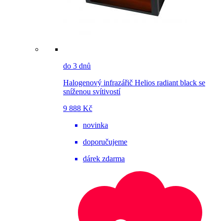
do 3 dnů
Halogenový infrazářič Helios radiant black se
sníženou svítivostí
9 888 Kč
novinka
doporučujeme
dárek zdarma