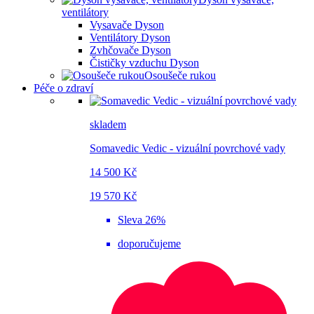
ventilátory
Vysavače Dyson
Ventilátory Dyson
Zvhčovače Dyson
Čističky vzduchu Dyson
Osoušeče rukou
Péče o zdraví
skladem
Somavedic Vedic - vizuální povrchové vady
14 500 Kč
19 570 Kč
Sleva 26%
doporučujeme