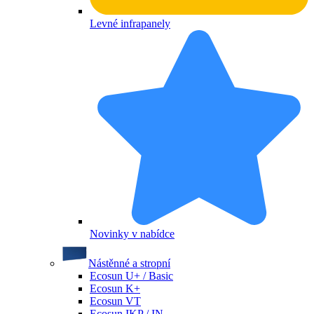
Levné infrapanely
Novinky v nabídce
Nástěnné a stropní
Ecosun U+ / Basic
Ecosun K+
Ecosun VT
Ecosun IKP / IN