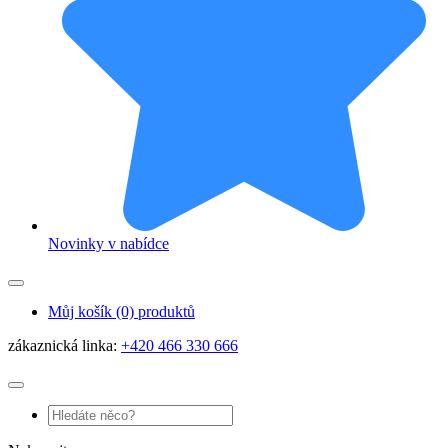
Novinky v nabídce
Můj košík
(0) produktů
zákaznická linka:
+420 466 330 666