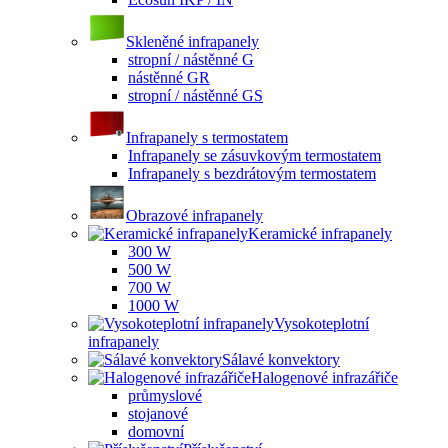
Skleněné infrapanely
stropní / nástěnné G
nástěnné GR
stropní / nástěnné GS
Infrapanely s termostatem
Infrapanely se zásuvkovým termostatem
Infrapanely s bezdrátovým termostatem
Obrazové infrapanely
Keramické infrapanely
300 W
500 W
700 W
1000 W
Vysokoteplotní
infrapanely
Sálavé konvektory
Halogenové infrazářiče
průmyslové
stojanové
domovní