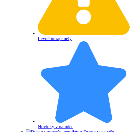
Levné infrapanely
Novinky v nabídce
Dyson vysavače,