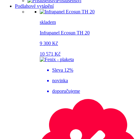
Příslušenství
Podlahové vytápění
skladem
Infrapanel Ecosun TH 20
9 300 Kč
10 571 Kč
Sleva 12%
novinka
doporučujeme