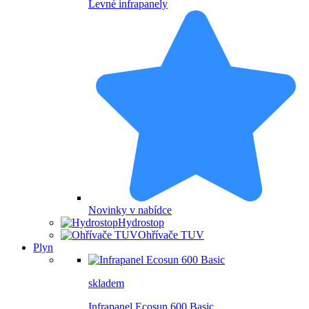
Levné infrapanely
Novinky v nabídce
Hydrostop
Ohřívače TUV
Plyn
skladem
Infrapanel Ecosun 600 Basic