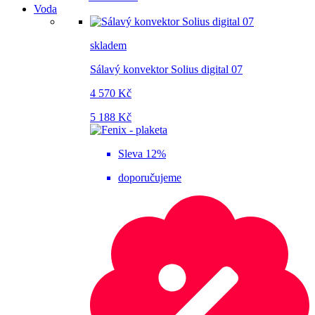
Voda
skladem
Sálavý konvektor Solius digital 07
4 570 Kč
5 188 Kč
Sleva 12%
doporučujeme