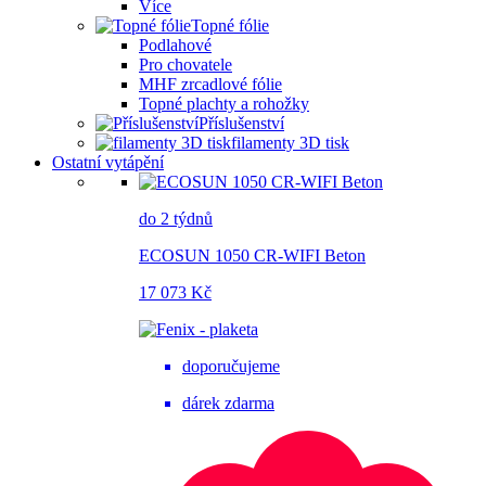
Více
Topné fólie
Podlahové
Pro chovatele
MHF zrcadlové fólie
Topné plachty a rohožky
Příslušenství
filamenty 3D tisk
Ostatní vytápění
do 2 týdnů
ECOSUN 1050 CR-WIFI Beton
17 073 Kč
doporučujeme
dárek zdarma