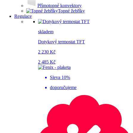
Přímotopné konvektory
Topné žebříky
Regulace
skladem
Dotykový termostat TFT
2 230 Kč
2 485 Kč
Sleva 10%
doporučujeme