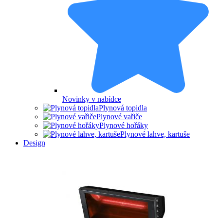
Novinky v nabídce
Plynová topidla
Plynové vařiče
Plynové hořáky
Plynové lahve, kartuše
Design