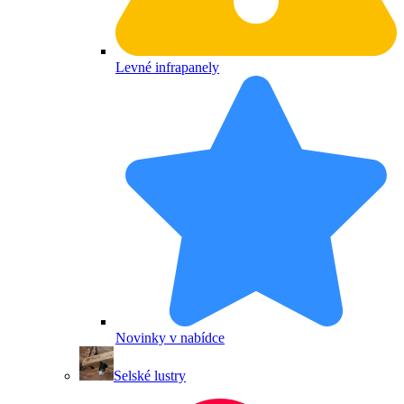
Levné infrapanely
Novinky v nabídce
Selské lustry