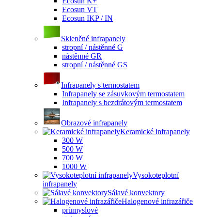
Ecosun K+
Ecosun VT
Ecosun IKP / IN
Skleněné infrapanely
stropní / nástěnné G
nástěnné GR
stropní / nástěnné GS
Infrapanely s termostatem
Infrapanely se zásuvkovým termostatem
Infrapanely s bezdrátovým termostatem
Obrazové infrapanely
Keramické infrapanely
300 W
500 W
700 W
1000 W
Vysokoteplotní
infrapanely
Sálavé konvektory
Halogenové infrazářiče
průmyslové