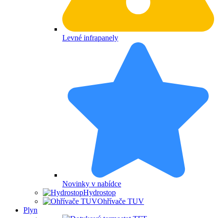
Levné infrapanely
Novinky v nabídce
Hydrostop
Ohřívače TUV
Plyn