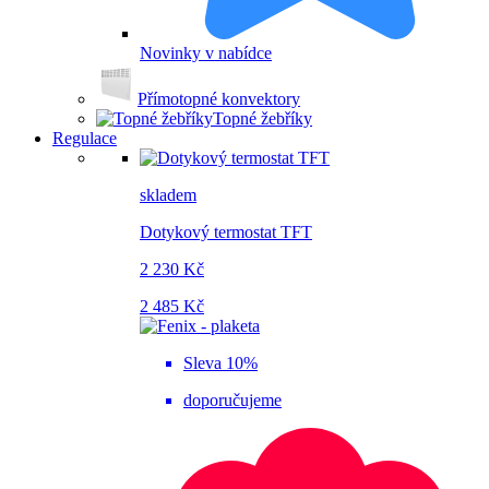
Novinky v nabídce
Přímotopné konvektory
Topné žebříky
Regulace
skladem
Dotykový termostat TFT
2 230 Kč
2 485 Kč
Sleva 10%
doporučujeme