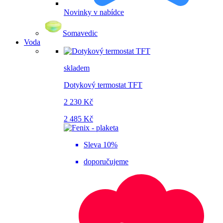
Novinky v nabídce
Somavedic
Voda
skladem
Dotykový termostat TFT
2 230 Kč
2 485 Kč
Sleva 10%
doporučujeme