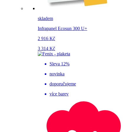
skladem
Infrapanel Ecosun 300 U+
2 916 Kč
3 314 Kč
Sleva 12%
novinka
doporučujeme
více barev