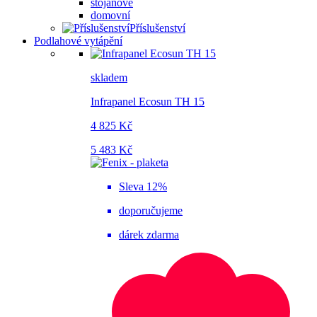
stojanové
domovní
Příslušenství
Podlahové vytápění
skladem
Infrapanel Ecosun TH 15
4 825 Kč
5 483 Kč
Sleva 12%
doporučujeme
dárek zdarma