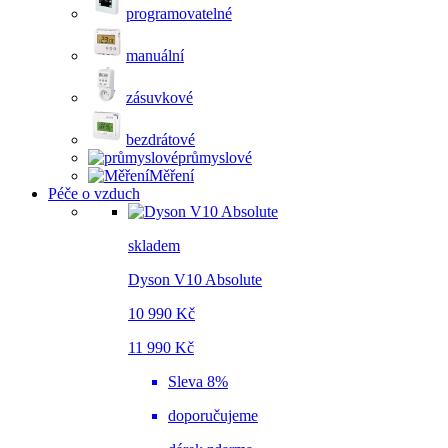
programovatelné
manuální
zásuvkové
bezdrátové
průmyslové
Měření
Péče o vzduch
skladem
Dyson V10 Absolute
10 990 Kč
11 990 Kč
Sleva 8%
doporučujeme