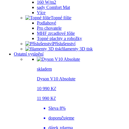
160 W/m2
sady Comfort Mat
Více
Topné fólie
Podlahové
Pro chovatele
MHF zrcadlové fólie
Topné plachty a rohožky
Příslušenství
filamenty 3D tisk
Ostatní vytápění
skladem
Dyson V10 Absolute
10 990 Kč
11 990 Kč
Sleva 8%
doporučujeme
dárek zdarma