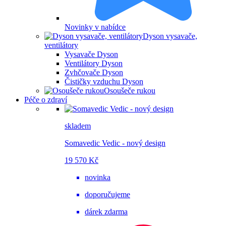
Novinky v nabídce
Dyson vysavače,
ventilátory
Vysavače Dyson
Ventilátory Dyson
Zvhčovače Dyson
Čističky vzduchu Dyson
Osoušeče rukou
Péče o zdraví
skladem
Somavedic Vedic - nový design
19 570 Kč
novinka
doporučujeme
dárek zdarma