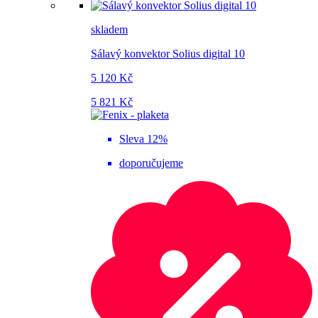
skladem
Sálavý konvektor Solius digital 10
5 120 Kč
5 821 Kč
Sleva 12%
doporučujeme