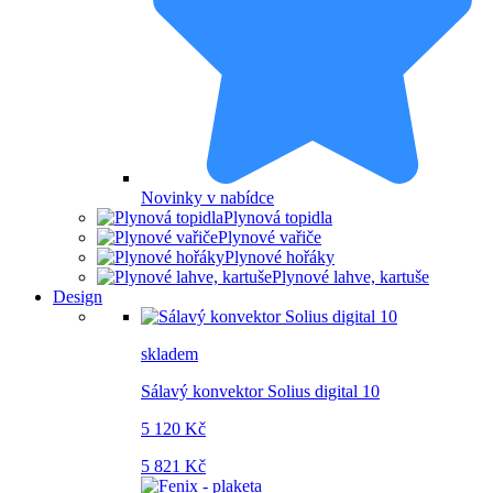
Novinky v nabídce
Plynová topidla
Plynové vařiče
Plynové hořáky
Plynové lahve, kartuše
Design
skladem
Sálavý konvektor Solius digital 10
5 120 Kč
5 821 Kč