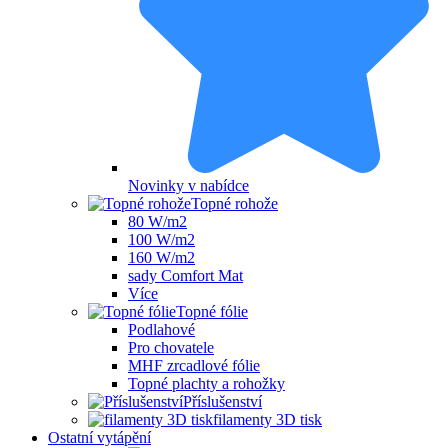
Novinky v nabídce
Topné rohože
80 W/m2
100 W/m2
160 W/m2
sady Comfort Mat
Více
Topné fólie
Podlahové
Pro chovatele
MHF zrcadlové fólie
Topné plachty a rohožky
Příslušenství
filamenty 3D tisk
Ostatní vytápění