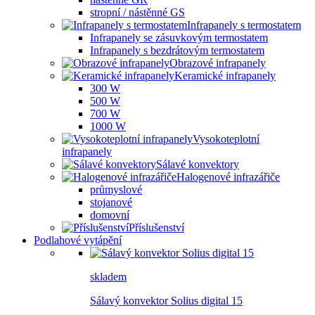
stropní / nástěnné GS
Infrapanely s termostatem
Infrapanely se zásuvkovým termostatem
Infrapanely s bezdrátovým termostatem
Obrazové infrapanely
Keramické infrapanely
300 W
500 W
700 W
1000 W
Vysokoteplotní
infrapanely
Sálavé konvektory
Halogenové infrazářiče
průmyslové
stojanové
domovní
Příslušenství
Podlahové vytápění
skladem
Sálavý konvektor Solius digital 15