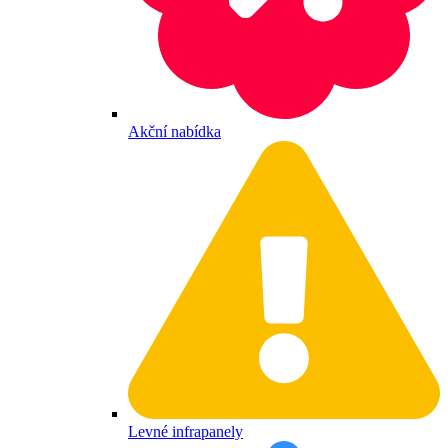
Akční nabídka
Levné infrapanely