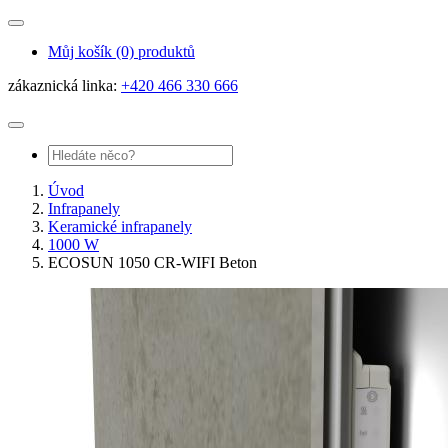
Můj košík
(0) produktů
zákaznická linka:
+420 466 330 666
Úvod
Infrapanely
Keramické infrapanely
1000 W
ECOSUN 1050 CR-WIFI Beton