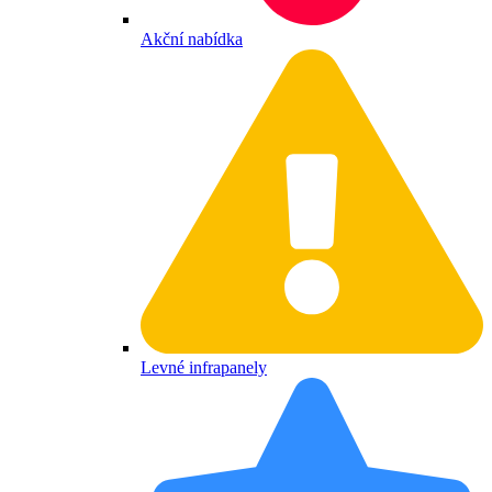
Akční nabídka
Levné infrapanely