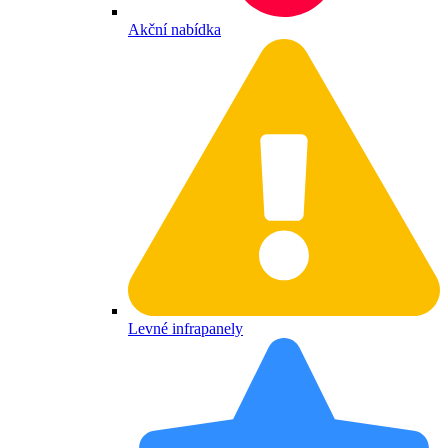
Akční nabídka
Levné infrapanely