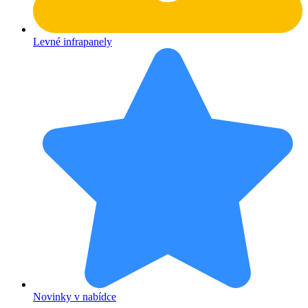
Levné infrapanely
Novinky v nabídce