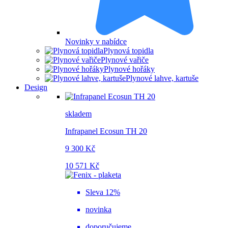
Novinky v nabídce
Plynová topidla
Plynové vařiče
Plynové hořáky
Plynové lahve, kartuše
Design
skladem
Infrapanel Ecosun TH 20
9 300 Kč
10 571 Kč
Sleva 12%
novinka
doporučujeme