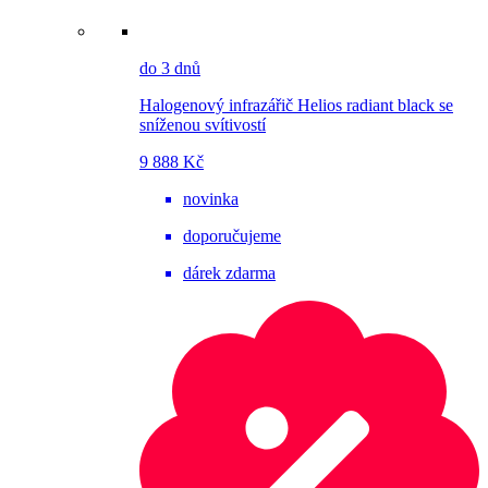
do 3 dnů
Halogenový infrazářič Helios radiant black se
sníženou svítivostí
9 888 Kč
novinka
doporučujeme
dárek zdarma