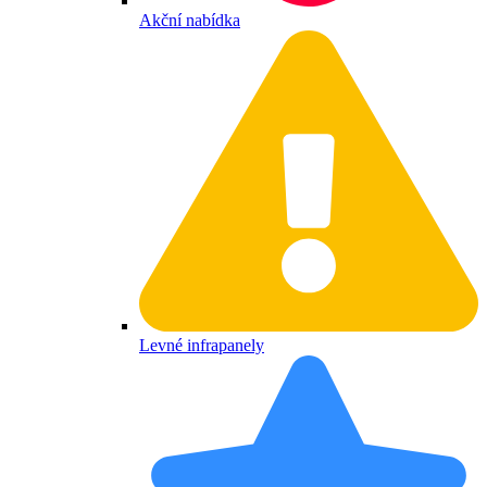
Akční nabídka
Levné infrapanely