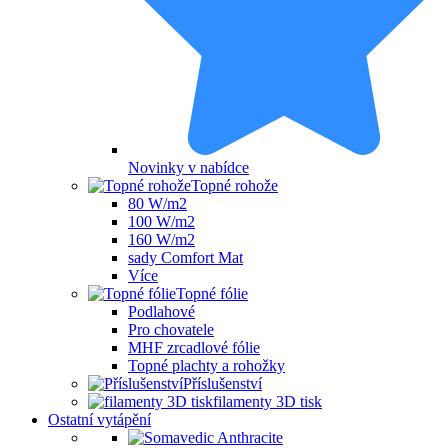
Novinky v nabídce
Topné rohože
80 W/m2
100 W/m2
160 W/m2
sady Comfort Mat
Více
Topné fólie
Podlahové
Pro chovatele
MHF zrcadlové fólie
Topné plachty a rohožky
Příslušenství
filamenty 3D tisk
Ostatní vytápění