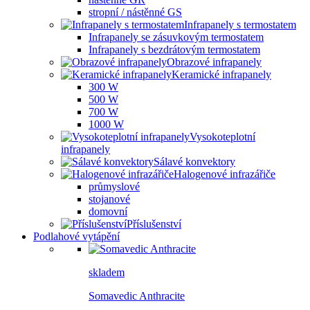
stropní / nástěnné GS
Infrapanely s termostatem
Infrapanely se zásuvkovým termostatem
Infrapanely s bezdrátovým termostatem
Obrazové infrapanely
Keramické infrapanely
300 W
500 W
700 W
1000 W
Vysokoteplotní
infrapanely
Sálavé konvektory
Halogenové infrazářiče
průmyslové
stojanové
domovní
Příslušenství
Podlahové vytápění
skladem
Somavedic Anthracite