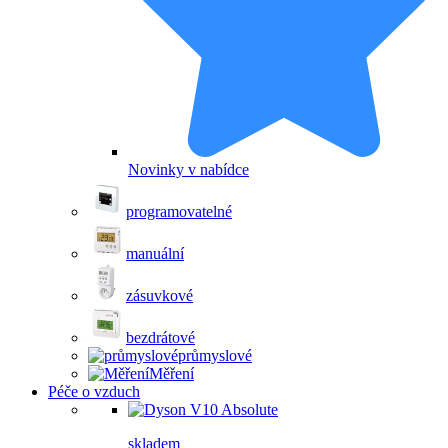
Novinky v nabídce
programovatelné
manuální
zásuvkové
bezdrátové
průmyslové
Měření
Péče o vzduch
skladem