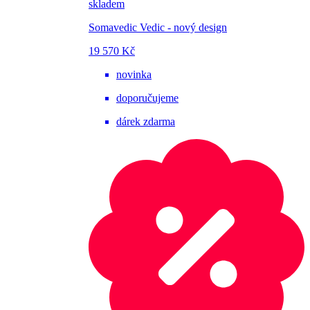
skladem
Somavedic Vedic - nový design
19 570 Kč
novinka
doporučujeme
dárek zdarma