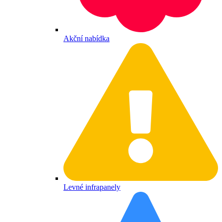
Akční nabídka
Levné infrapanely