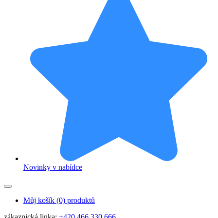
Novinky v nabídce
Můj košík
(0) produktů
zákaznická linka:
+420 466 330 666