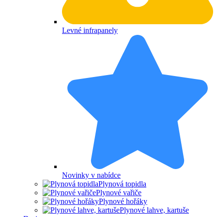
Levné infrapanely
Novinky v nabídce
Plynová topidla
Plynové vařiče
Plynové hořáky
Plynové lahve, kartuše