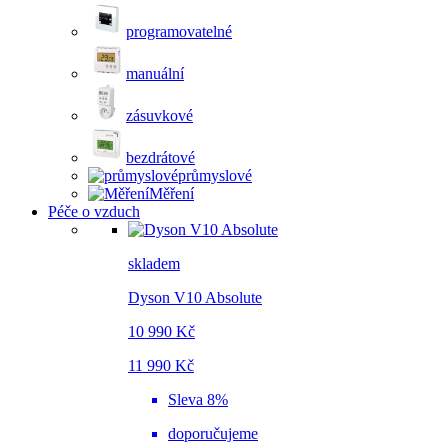
programovatelné
manuální
zásuvkové
bezdrátové
průmyslové
Měření
Péče o vzduch
skladem
Dyson V10 Absolute
10 990 Kč
11 990 Kč
Sleva 8%
doporučujeme