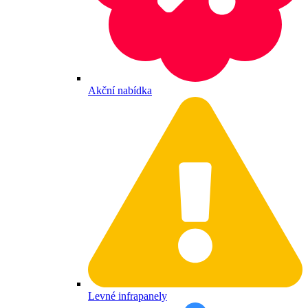
Akční nabídka
Levné infrapanely