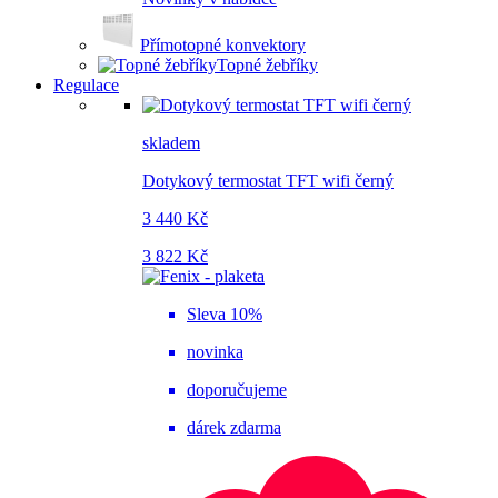
Přímotopné konvektory
Topné žebříky
Regulace
skladem
Dotykový termostat TFT wifi černý
3 440 Kč
3 822 Kč
Sleva 10%
novinka
doporučujeme
dárek zdarma