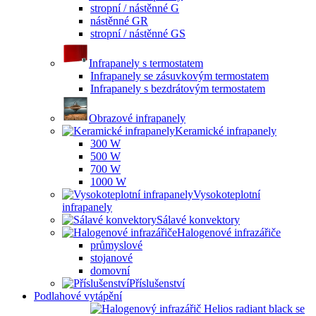
stropní / nástěnné G
nástěnné GR
stropní / nástěnné GS
Infrapanely s termostatem
Infrapanely se zásuvkovým termostatem
Infrapanely s bezdrátovým termostatem
Obrazové infrapanely
Keramické infrapanely
300 W
500 W
700 W
1000 W
Vysokoteplotní
infrapanely
Sálavé konvektory
Halogenové infrazářiče
průmyslové
stojanové
domovní
Příslušenství
Podlahové vytápění