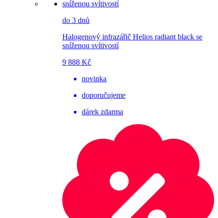
do 3 dnů
Halogenový infrazářič Helios radiant black se
sníženou svítivostí
9 888 Kč
novinka
doporučujeme
dárek zdarma