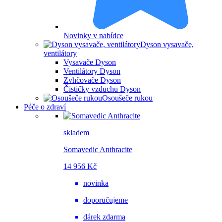
Novinky v nabídce
Dyson vysavače,
ventilátory
Vysavače Dyson
Ventilátory Dyson
Zvhčovače Dyson
Čističky vzduchu Dyson
Osoušeče rukou
Péče o zdraví
skladem
Somavedic Anthracite
14 956 Kč
novinka
doporučujeme
dárek zdarma