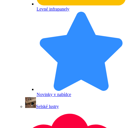
Levné infrapanely
Novinky v nabídce
Selské lustry