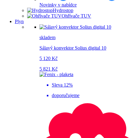
Novinky v nabídce
Hydrostop
Ohřívače TUV
Plyn
skladem
Sálavý konvektor Solius digital 10
5 120 Kč
5 821 Kč
Sleva 12%
doporučujeme