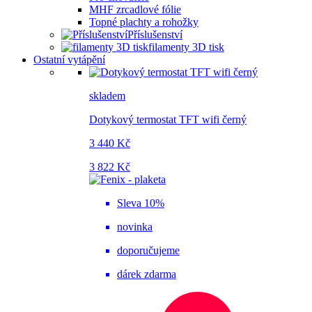
MHF zrcadlové fólie
Topné plachty a rohožky
Příslušenství
filamenty 3D tisk
Ostatní vytápění
skladem
Dotykový termostat TFT wifi černý
3 440 Kč
3 822 Kč
Sleva 10%
novinka
doporučujeme
dárek zdarma