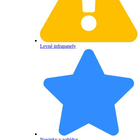
Levné infrapanely
Novinky v nabídce