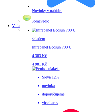
Novinky v nabídce
Somavedic
Voda
skladem
Infrapanel Ecosun 700 U+
4 383 Kč
4 981 Kč
Sleva 12%
novinka
doporučujeme
více barev