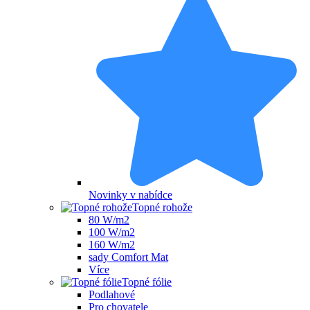
Novinky v nabídce
Topné rohože
80 W/m2
100 W/m2
160 W/m2
sady Comfort Mat
Více
Topné fólie
Podlahové
Pro chovatele