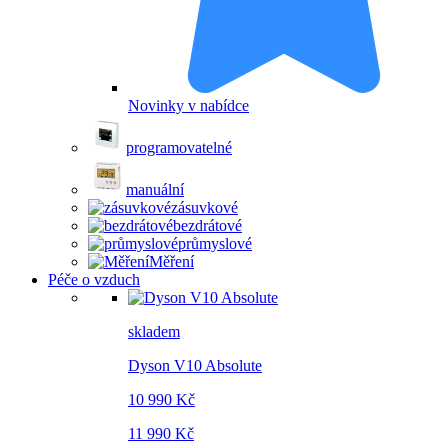
Novinky v nabídce
programovatelné
manuální
zásuvkové
bezdrátové
průmyslové
Měření
Péče o vzduch
skladem
Dyson V10 Absolute
10 990 Kč
11 990 Kč