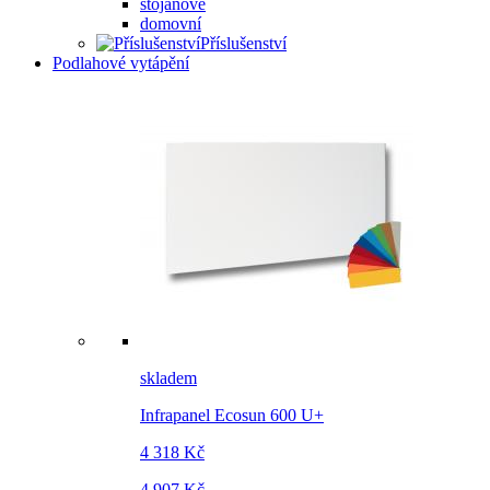
stojanové
domovní
Příslušenství
Podlahové vytápění
skladem
Infrapanel Ecosun 600 U+
4 318 Kč
4 907 Kč