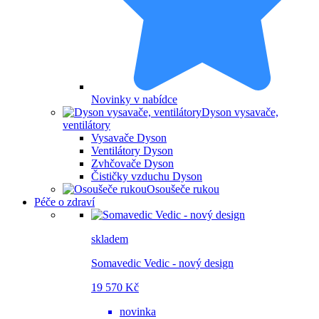
Novinky v nabídce
Dyson vysavače,
ventilátory
Vysavače Dyson
Ventilátory Dyson
Zvhčovače Dyson
Čističky vzduchu Dyson
Osoušeče rukou
Péče o zdraví
skladem
Somavedic Vedic - nový design
19 570 Kč
novinka