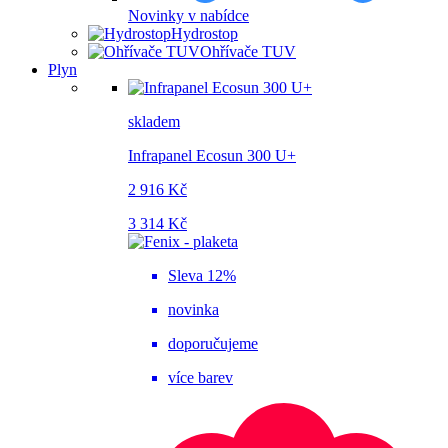
Novinky v nabídce
Hydrostop
Ohřívače TUV
Plyn
skladem
Infrapanel Ecosun 300 U+
2 916 Kč
3 314 Kč
Sleva 12%
novinka
doporučujeme
více barev