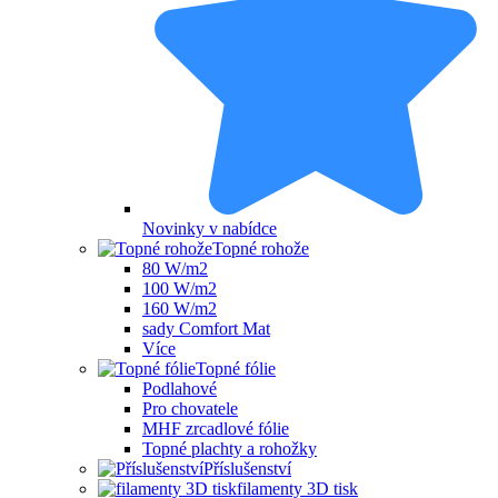
Novinky v nabídce
Topné rohože
80 W/m2
100 W/m2
160 W/m2
sady Comfort Mat
Více
Topné fólie
Podlahové
Pro chovatele
MHF zrcadlové fólie
Topné plachty a rohožky
Příslušenství
filamenty 3D tisk