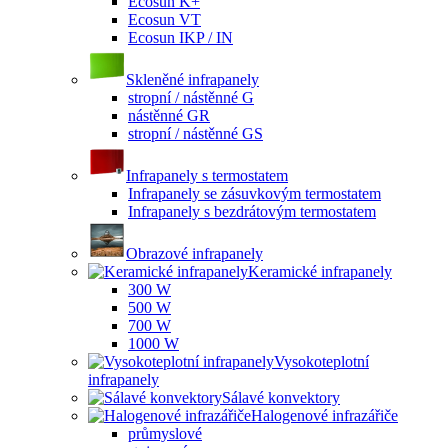
Ecosun K+
Ecosun VT
Ecosun IKP / IN
Skleněné infrapanely
stropní / nástěnné G
nástěnné GR
stropní / nástěnné GS
Infrapanely s termostatem
Infrapanely se zásuvkovým termostatem
Infrapanely s bezdrátovým termostatem
Obrazové infrapanely
Keramické infrapanely
300 W
500 W
700 W
1000 W
Vysokoteplotní
infrapanely
Sálavé konvektory
Halogenové infrazářiče
průmyslové