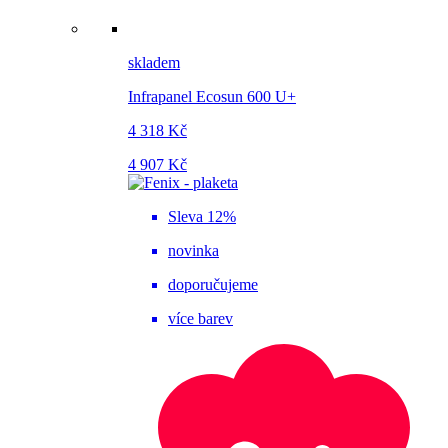
skladem
Infrapanel Ecosun 600 U+
4 318 Kč
4 907 Kč
Sleva 12%
novinka
doporučujeme
více barev