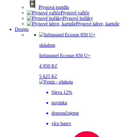
Plynová topidla
Plynové vařiče
Plynové hořáky
Plynové lahve, kartuše
Design
skladem
Infrapanel Ecosun 850 U+
4 950 Kč
5 625 Kč
Sleva 12%
novinka
doporučujeme
více barev