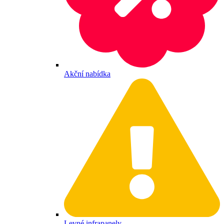
Akční nabídka
Levné infrapanely