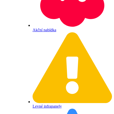
Akční nabídka
Levné infrapanely