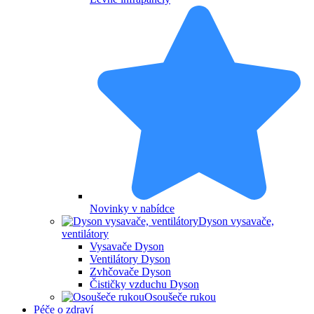
Novinky v nabídce
Dyson vysavače,
ventilátory
Vysavače Dyson
Ventilátory Dyson
Zvhčovače Dyson
Čističky vzduchu Dyson
Osoušeče rukou
Péče o zdraví