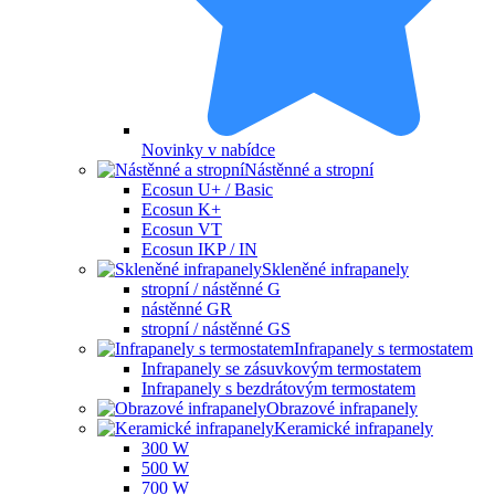
Novinky v nabídce
Nástěnné a stropní
Ecosun U+ / Basic
Ecosun K+
Ecosun VT
Ecosun IKP / IN
Skleněné infrapanely
stropní / nástěnné G
nástěnné GR
stropní / nástěnné GS
Infrapanely s termostatem
Infrapanely se zásuvkovým termostatem
Infrapanely s bezdrátovým termostatem
Obrazové infrapanely
Keramické infrapanely
300 W
500 W
700 W