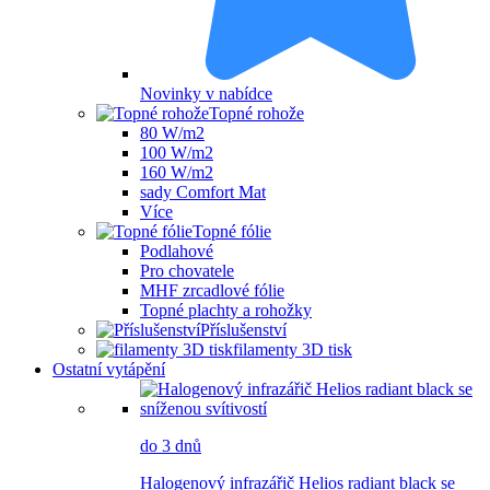
Novinky v nabídce
Topné rohože
80 W/m2
100 W/m2
160 W/m2
sady Comfort Mat
Více
Topné fólie
Podlahové
Pro chovatele
MHF zrcadlové fólie
Topné plachty a rohožky
Příslušenství
filamenty 3D tisk
Ostatní vytápění
do 3 dnů
Halogenový infrazářič Helios radiant black se