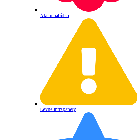
Akční nabídka
Levné infrapanely