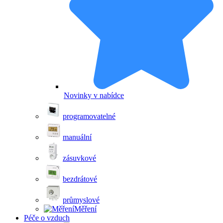
Novinky v nabídce
programovatelné
manuální
zásuvkové
bezdrátové
průmyslové
Měření
Péče o vzduch