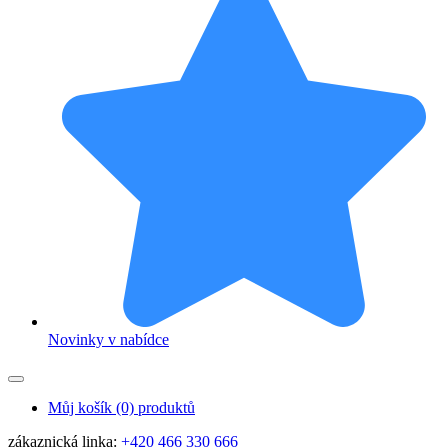
Novinky v nabídce
Můj košík
(0) produktů
zákaznická linka:
+420 466 330 666