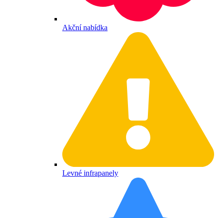
Akční nabídka
Levné infrapanely