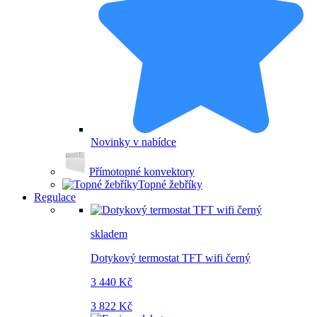
Novinky v nabídce
Přímotopné konvektory
Topné žebříky
Regulace
skladem
Dotykový termostat TFT wifi černý
3 440 Kč
3 822 Kč