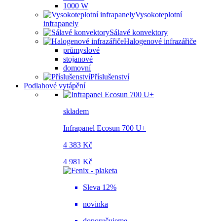
1000 W
Vysokoteplotní
infrapanely
Sálavé konvektory
Halogenové infrazářiče
průmyslové
stojanové
domovní
Příslušenství
Podlahové vytápění
skladem
Infrapanel Ecosun 700 U+
4 383 Kč
4 981 Kč
Sleva 12%
novinka
doporučujeme