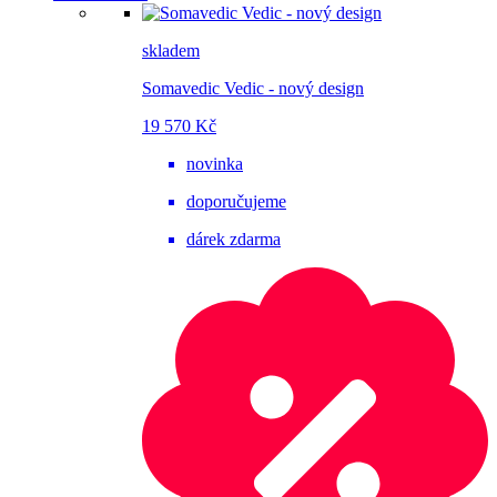
skladem
Somavedic Vedic - nový design
19 570 Kč
novinka
doporučujeme
dárek zdarma