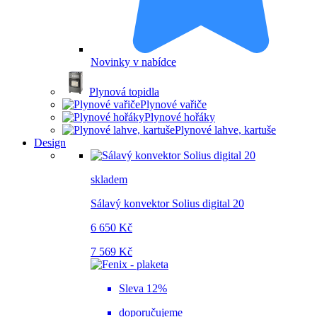
Novinky v nabídce
Plynová topidla
Plynové vařiče
Plynové hořáky
Plynové lahve, kartuše
Design
skladem
Sálavý konvektor Solius digital 20
6 650 Kč
7 569 Kč
Sleva 12%
doporučujeme