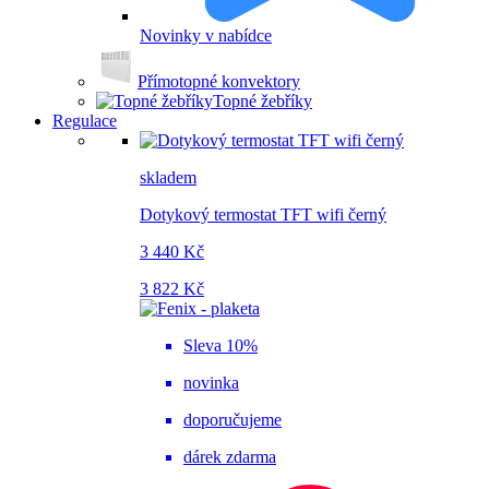
Novinky v nabídce
Přímotopné konvektory
Topné žebříky
Regulace
skladem
Dotykový termostat TFT wifi černý
3 440 Kč
3 822 Kč
Sleva 10%
novinka
doporučujeme
dárek zdarma