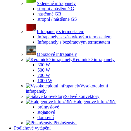
Skleněné infrapanely
stropní / nástěnné G
nástěnné GR
stropní / nástěnné GS
Infrapanely s termostatem
Infrapanely se zásuvkovým termostatem
Infrapanely s bezdrátovým termostatem
Obrazové infrapanely
Keramické infrapanely
300 W
500 W
700 W
1000 W
Vysokoteplotní
infrapanely
Sálavé konvektory
Halogenové infrazářiče
průmyslové
stojanové
domovní
Příslušenství
Podlahové vytápění