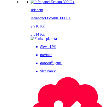
skladem
Infrapanel Ecosun 300 U+
2 916 Kč
3 314 Kč
Sleva 12%
novinka
doporučujeme
více barev