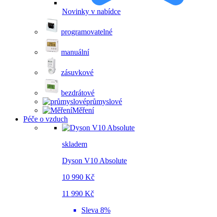
Novinky v nabídce
programovatelné
manuální
zásuvkové
bezdrátové
průmyslové
Měření
Péče o vzduch
skladem
Dyson V10 Absolute
10 990 Kč
11 990 Kč
Sleva 8%