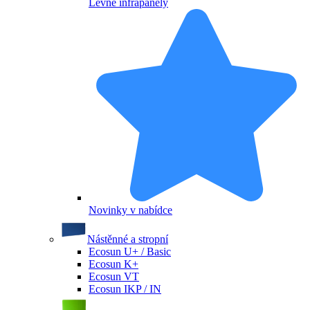
Levné infrapanely
Novinky v nabídce
Nástěnné a stropní
Ecosun U+ / Basic
Ecosun K+
Ecosun VT
Ecosun IKP / IN