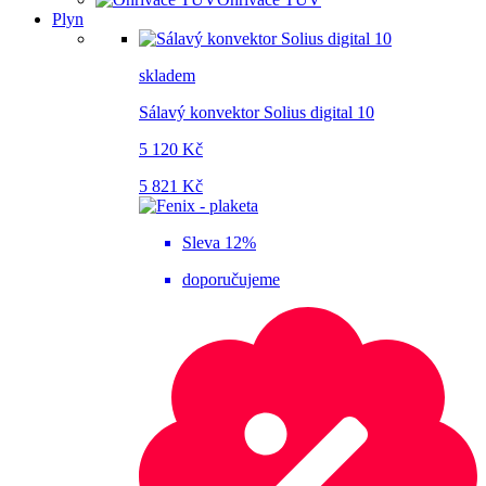
Plyn
skladem
Sálavý konvektor Solius digital 10
5 120 Kč
5 821 Kč
Sleva 12%
doporučujeme