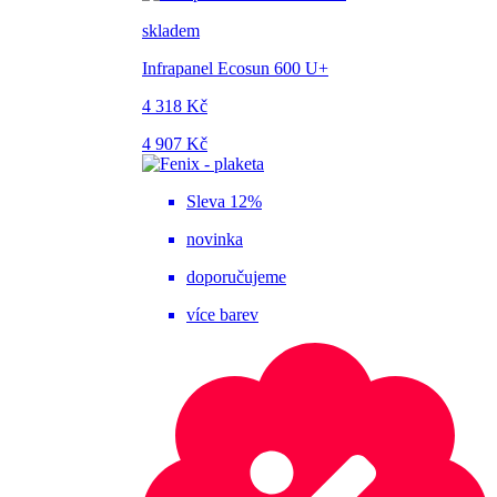
skladem
Infrapanel Ecosun 600 U+
4 318 Kč
4 907 Kč
Sleva 12%
novinka
doporučujeme
více barev