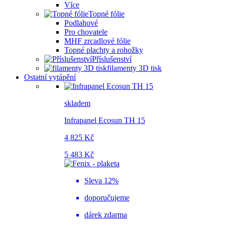
Více
Topné fólie
Podlahové
Pro chovatele
MHF zrcadlové fólie
Topné plachty a rohožky
Příslušenství
filamenty 3D tisk
Ostatní vytápění
skladem
Infrapanel Ecosun TH 15
4 825 Kč
5 483 Kč
Sleva 12%
doporučujeme
dárek zdarma