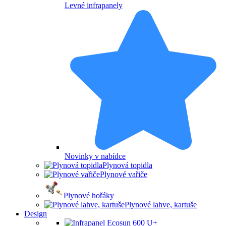
Levné infrapanely
Novinky v nabídce
Plynová topidla
Plynové vařiče
Plynové hořáky
Plynové lahve, kartuše
Design