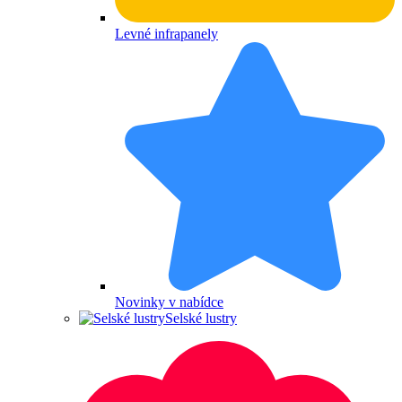
Levné infrapanely
Novinky v nabídce
Selské lustry