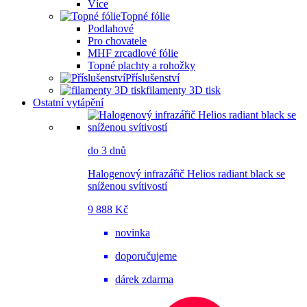
Více
Topné fólie
Podlahové
Pro chovatele
MHF zrcadlové fólie
Topné plachty a rohožky
Příslušenství
filamenty 3D tisk
Ostatní vytápění
do 3 dnů
Halogenový infrazářič Helios radiant black se
sníženou svítivostí
9 888 Kč
novinka
doporučujeme
dárek zdarma