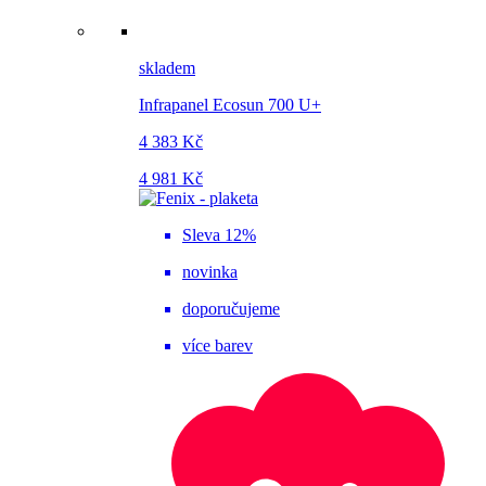
skladem
Infrapanel Ecosun 700 U+
4 383 Kč
4 981 Kč
Sleva 12%
novinka
doporučujeme
více barev