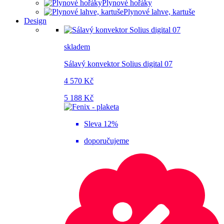
Plynové hořáky
Plynové lahve, kartuše
Design
skladem
Sálavý konvektor Solius digital 07
4 570 Kč
5 188 Kč
Sleva 12%
doporučujeme