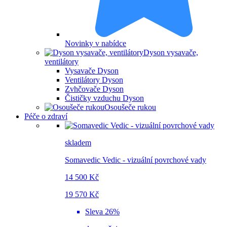
Novinky v nabídce
Dyson vysavače,
ventilátory
Vysavače Dyson
Ventilátory Dyson
Zvhčovače Dyson
Čističky vzduchu Dyson
Osoušeče rukou
Péče o zdraví
skladem
Somavedic Vedic - vizuální povrchové vady
14 500 Kč
19 570 Kč
Sleva 26%