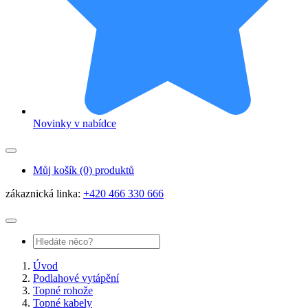
Novinky v nabídce
Můj košík
(0) produktů
zákaznická linka:
+420 466 330 666
Úvod
Podlahové vytápění
Topné rohože
Topné kabely