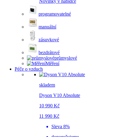
Novinky v nabídce
programovatelné
manuální
zásuvkové
bezdrátové
průmyslové
Měření
Péče o vzduch
skladem
Dyson V10 Absolute
10 990 Kč
11 990 Kč
Sleva 8%
doporučujeme