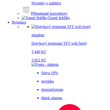
Novinky v nabídce
Přímotopné konvektory
Topné žebříky
Regulace
skladem
Dotykový termostat TFT wifi černý
3 440 Kč
3 822 Kč
Sleva 10%
novinka
doporučujeme
dárek zdarma