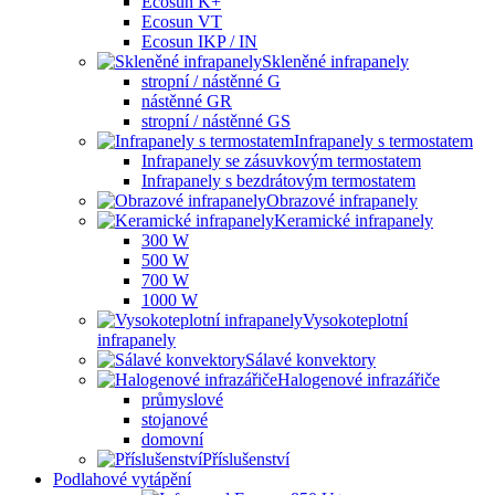
Ecosun K+
Ecosun VT
Ecosun IKP / IN
Skleněné infrapanely
stropní / nástěnné G
nástěnné GR
stropní / nástěnné GS
Infrapanely s termostatem
Infrapanely se zásuvkovým termostatem
Infrapanely s bezdrátovým termostatem
Obrazové infrapanely
Keramické infrapanely
300 W
500 W
700 W
1000 W
Vysokoteplotní
infrapanely
Sálavé konvektory
Halogenové infrazářiče
průmyslové
stojanové
domovní
Příslušenství
Podlahové vytápění