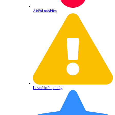
Akční nabídka
Levné infrapanely