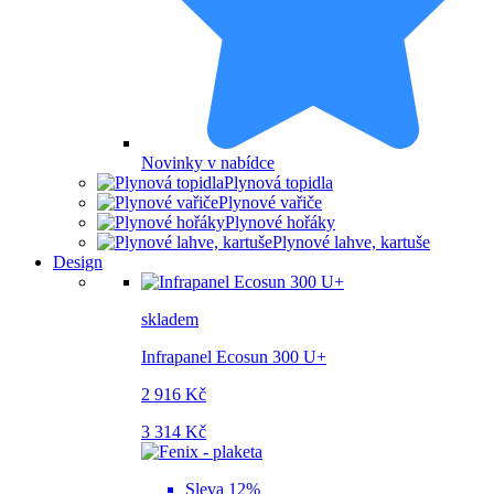
Novinky v nabídce
Plynová topidla
Plynové vařiče
Plynové hořáky
Plynové lahve, kartuše
Design
skladem
Infrapanel Ecosun 300 U+
2 916 Kč
3 314 Kč
Sleva 12%