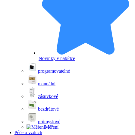
Novinky v nabídce
programovatelné
manuální
zásuvkové
bezdrátové
průmyslové
Měření
Péče o vzduch