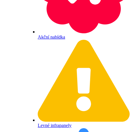
Akční nabídka
Levné infrapanely