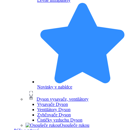
Levné infrapanely
Novinky v nabídce
Dyson vysavače, ventilátory
Vysavače Dyson
Ventilátory Dyson
Zvhčovače Dyson
Čističky vzduchu Dyson
Osoušeče rukou