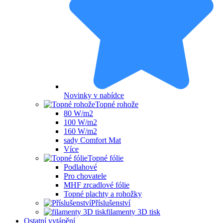
Novinky v nabídce
Topné rohože
80 W/m2
100 W/m2
160 W/m2
sady Comfort Mat
Více
Topné fólie
Podlahové
Pro chovatele
MHF zrcadlové fólie
Topné plachty a rohožky
Příslušenství
filamenty 3D tisk
Ostatní vytápění