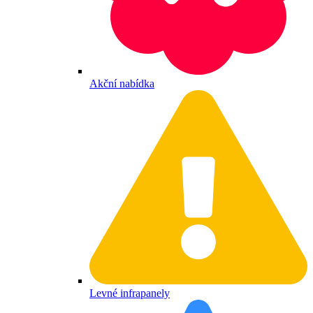
Akční nabídka
Levné infrapanely