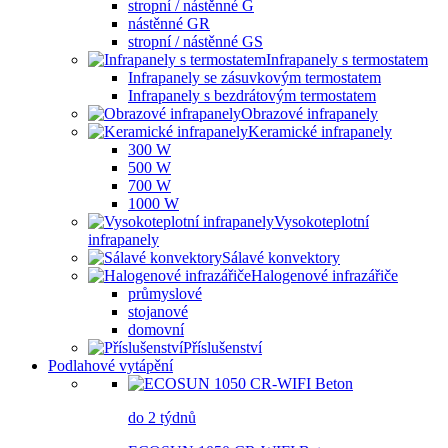
stropní / nástěnné G
nástěnné GR
stropní / nástěnné GS
Infrapanely s termostatem
Infrapanely se zásuvkovým termostatem
Infrapanely s bezdrátovým termostatem
Obrazové infrapanely
Keramické infrapanely
300 W
500 W
700 W
1000 W
Vysokoteplotní
infrapanely
Sálavé konvektory
Halogenové infrazářiče
průmyslové
stojanové
domovní
Příslušenství
Podlahové vytápění
do 2 týdnů