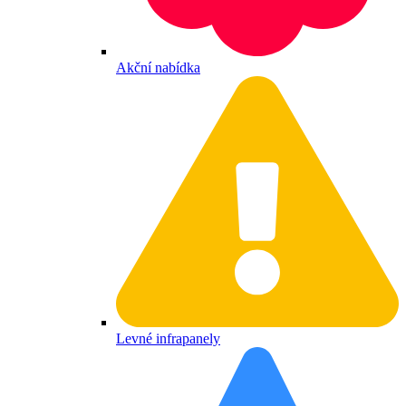
Akční nabídka
Levné infrapanely