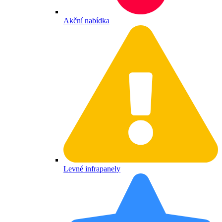
Akční nabídka
Levné infrapanely