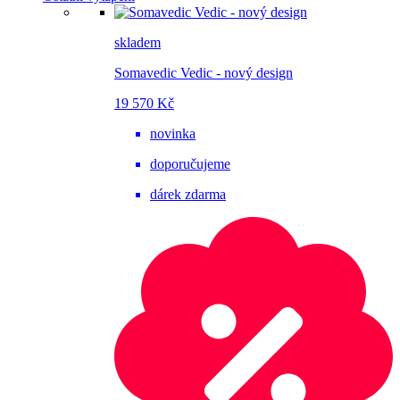
skladem
Somavedic Vedic - nový design
19 570 Kč
novinka
doporučujeme
dárek zdarma