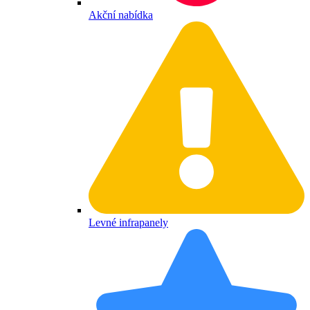
Akční nabídka
Levné infrapanely