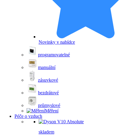
Novinky v nabídce
programovatelné
manuální
zásuvkové
bezdrátové
průmyslové
Měření
Péče o vzduch
skladem