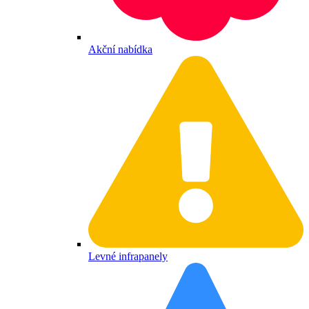
Akční nabídka
Levné infrapanely