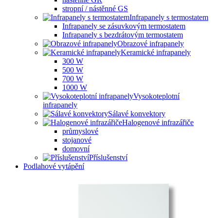
stropní / nástěnné GS
Infrapanely s termostatem
Infrapanely se zásuvkovým termostatem
Infrapanely s bezdrátovým termostatem
Obrazové infrapanely
Keramické infrapanely
300 W
500 W
700 W
1000 W
Vysokoteplotní
infrapanely
Sálavé konvektory
Halogenové infrazářiče
průmyslové
stojanové
domovní
Příslušenství
Podlahové vytápění