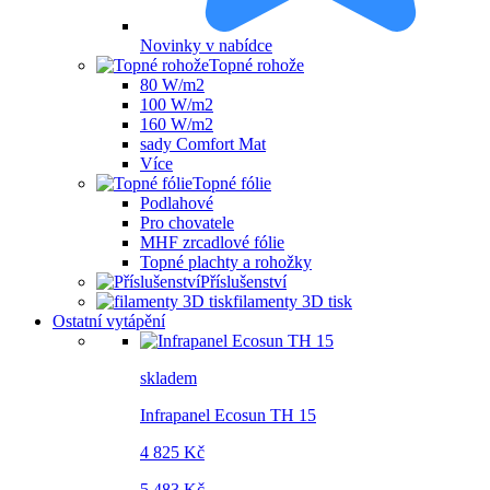
Novinky v nabídce
Topné rohože
80 W/m2
100 W/m2
160 W/m2
sady Comfort Mat
Více
Topné fólie
Podlahové
Pro chovatele
MHF zrcadlové fólie
Topné plachty a rohožky
Příslušenství
filamenty 3D tisk
Ostatní vytápění
skladem
Infrapanel Ecosun TH 15
4 825 Kč
5 483 Kč