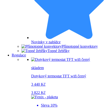
Novinky v nabídce
Přímotopné konvektory
Topné žebříky
Regulace
skladem
Dotykový termostat TFT wifi černý
3 440 Kč
3 822 Kč
Sleva 10%