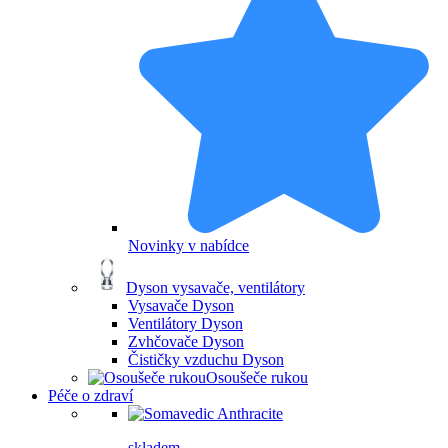
Novinky v nabídce
Dyson vysavače, ventilátory
Vysavače Dyson
Ventilátory Dyson
Zvhčovače Dyson
Čističky vzduchu Dyson
Osoušeče rukou
Péče o zdraví
skladem