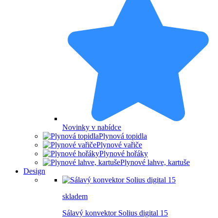
Novinky v nabídce
Plynová topidla
Plynové vařiče
Plynové hořáky
Plynové lahve, kartuše
Design
skladem
Sálavý konvektor Solius digital 15