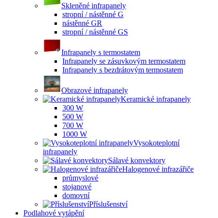
Skleněné infrapanely
stropní / nástěnné G
nástěnné GR
stropní / nástěnné GS
Infrapanely s termostatem
Infrapanely se zásuvkovým termostatem
Infrapanely s bezdrátovým termostatem
Obrazové infrapanely
Keramické infrapanely
300 W
500 W
700 W
1000 W
Vysokoteplotní
infrapanely
Sálavé konvektory
Halogenové infrazářiče
průmyslové
stojanové
domovní
Příslušenství
Podlahové vytápění