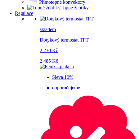
Přímotopné konvektory
Topné žebříky
Regulace
skladem
Dotykový termostat TFT
2 230 Kč
2 485 Kč
Sleva 10%
doporučujeme