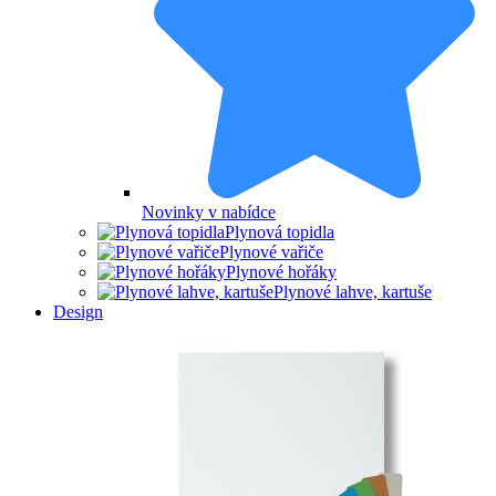
Novinky v nabídce
Plynová topidla
Plynové vařiče
Plynové hořáky
Plynové lahve, kartuše
Design