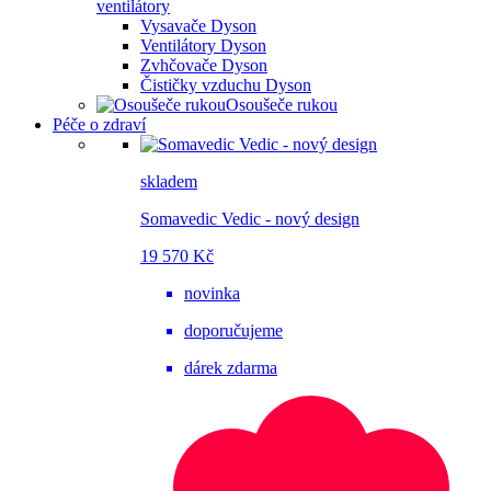
ventilátory
Vysavače Dyson
Ventilátory Dyson
Zvhčovače Dyson
Čističky vzduchu Dyson
Osoušeče rukou
Péče o zdraví
skladem
Somavedic Vedic - nový design
19 570 Kč
novinka
doporučujeme
dárek zdarma