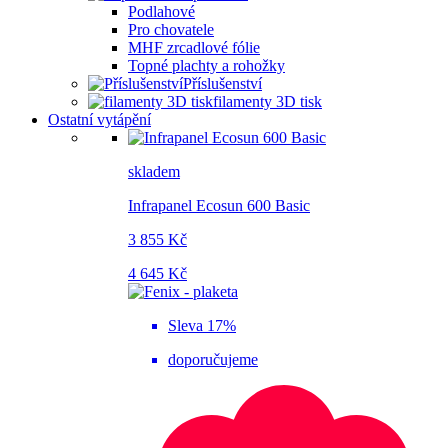
Podlahové
Pro chovatele
MHF zrcadlové fólie
Topné plachty a rohožky
Příslušenství
filamenty 3D tisk
Ostatní vytápění
skladem
Infrapanel Ecosun 600 Basic
3 855 Kč
4 645 Kč
Sleva 17%
doporučujeme