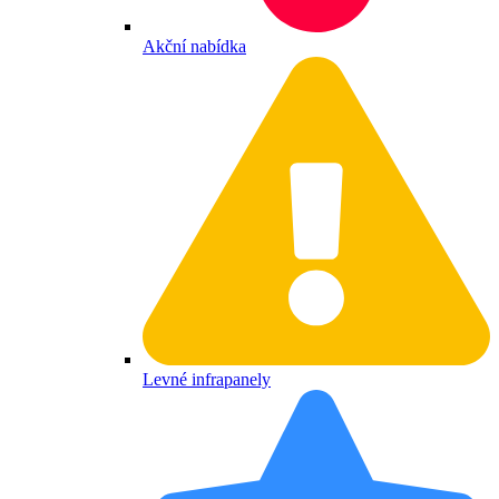
Akční nabídka
Levné infrapanely