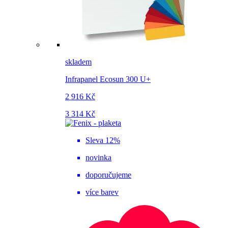
skladem
Infrapanel Ecosun 300 U+
2 916 Kč
3 314 Kč
Sleva 12%
novinka
doporučujeme
více barev