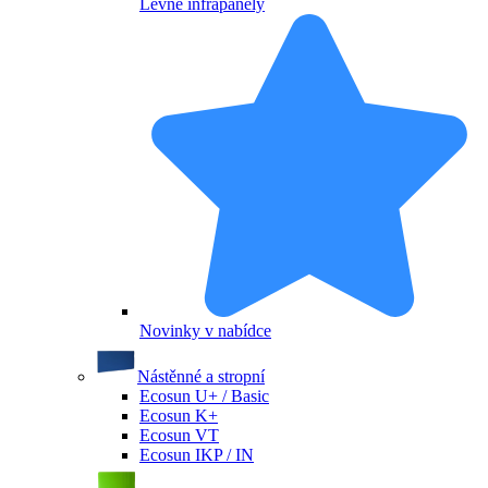
Levné infrapanely
Novinky v nabídce
Nástěnné a stropní
Ecosun U+ / Basic
Ecosun K+
Ecosun VT
Ecosun IKP / IN