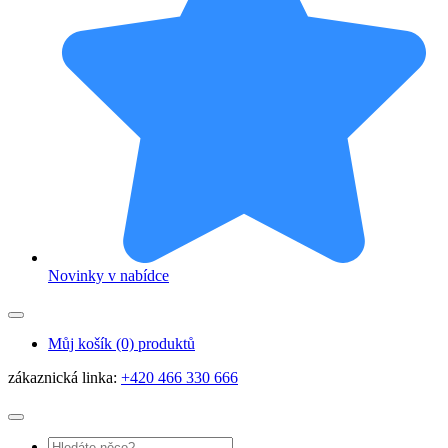
Novinky v nabídce
Můj košík
(0) produktů
zákaznická linka:
+420 466 330 666