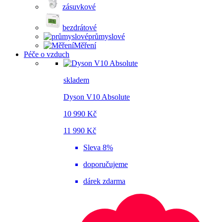
zásuvkové
bezdrátové
průmyslové
Měření
Péče o vzduch
skladem
Dyson V10 Absolute
10 990 Kč
11 990 Kč
Sleva 8%
doporučujeme
dárek zdarma