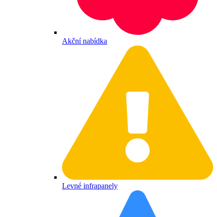
Akční nabídka
Levné infrapanely