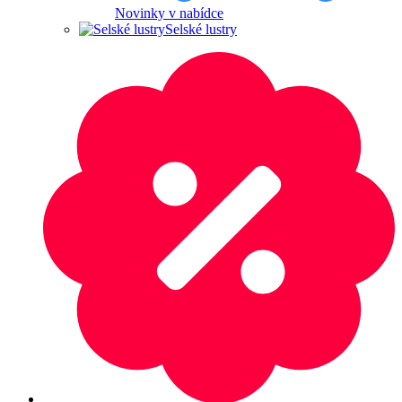
Novinky v nabídce
Selské lustry