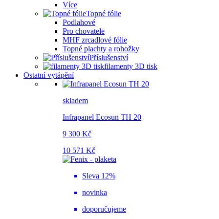
Více
Topné fólie
Podlahové
Pro chovatele
MHF zrcadlové fólie
Topné plachty a rohožky
Příslušenství
filamenty 3D tisk
Ostatní vytápění
skladem
Infrapanel Ecosun TH 20
9 300 Kč
10 571 Kč
Sleva 12%
novinka
doporučujeme