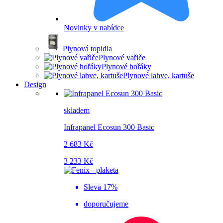
Novinky v nabídce
Plynová topidla
Plynové vařiče
Plynové hořáky
Plynové lahve, kartuše
Design
skladem
Infrapanel Ecosun 300 Basic
2 683 Kč
3 233 Kč
Sleva 17%
doporučujeme