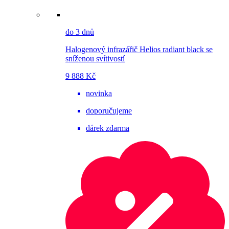
do 3 dnů
Halogenový infrazářič Helios radiant black se
sníženou svítivostí
9 888 Kč
novinka
doporučujeme
dárek zdarma