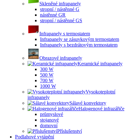
Skleněné infrapanely
stropní / nástěnné G
nástěnné GR
stropní / nástěnné GS
Infrapanely s termostatem
Infrapanely se zásuvkovým termostatem
Infrapanely s bezdrátovým termostatem
Obrazové infrapanely
Keramické infrapanely
300 W
500 W
700 W
1000 W
Vysokoteplotní
infrapanely
Sálavé konvektory
Halogenové infrazářiče
průmyslové
stojanové
domovní
Příslušenství
Podlahové vytápění