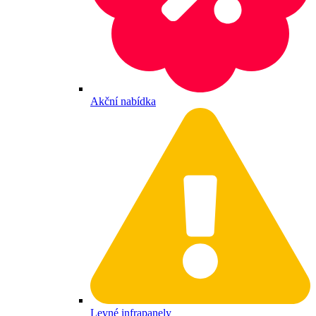
Akční nabídka
Levné infrapanely