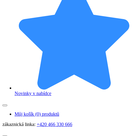
Novinky v nabídce
Můj košík
(0) produktů
zákaznická linka:
+420 466 330 666