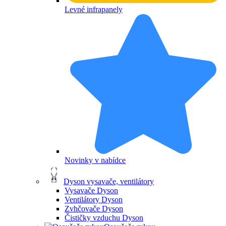
Levné infrapanely
Novinky v nabídce
Dyson vysavače, ventilátory
Vysavače Dyson
Ventilátory Dyson
Zvhčovače Dyson
Čističky vzduchu Dyson