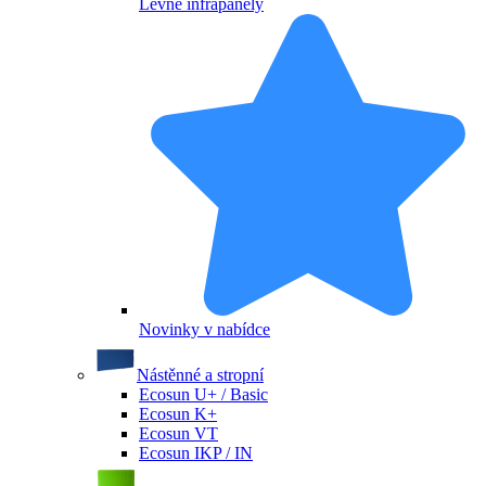
Levné infrapanely
Novinky v nabídce
Nástěnné a stropní
Ecosun U+ / Basic
Ecosun K+
Ecosun VT
Ecosun IKP / IN