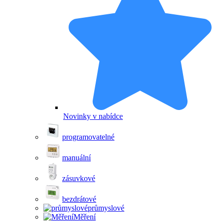
Novinky v nabídce
programovatelné
manuální
zásuvkové
bezdrátové
průmyslové
Měření