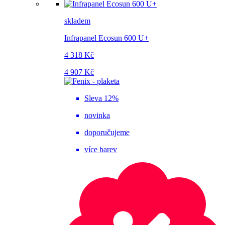
skladem
Infrapanel Ecosun 600 U+
4 318 Kč
4 907 Kč
Sleva 12%
novinka
doporučujeme
více barev