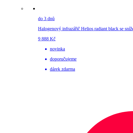
do 3 dnů
Halogenový infrazářič Helios radiant black se sníž
9 888 Kč
novinka
doporučujeme
dárek zdarma