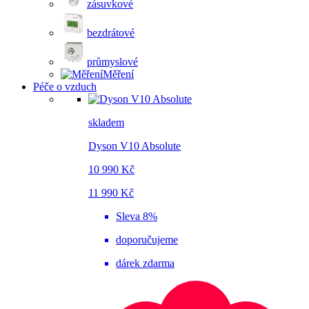
zásuvkové
bezdrátové
průmyslové
Měření
Péče o vzduch
skladem
Dyson V10 Absolute
10 990 Kč
11 990 Kč
Sleva 8%
doporučujeme
dárek zdarma