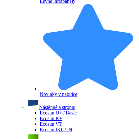
Levné infrapanely
Novinky v nabídce
Nástěnné a stropní
Ecosun U+ / Basic
Ecosun K+
Ecosun VT
Ecosun IKP / IN