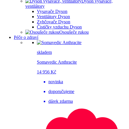
Dyson vysavače,
ventilátory
Vysavače Dyson
Ventilátory Dyson
Zvhčovače Dyson
Čističky vzduchu Dyson
Osoušeče rukou
Péče o zdraví
skladem
Somavedic Anthracite
14 956 Kč
novinka
doporučujeme
dárek zdarma