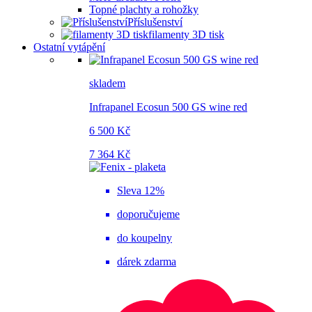
Topné plachty a rohožky
Příslušenství
filamenty 3D tisk
Ostatní vytápění
skladem
Infrapanel Ecosun 500 GS wine red
6 500 Kč
7 364 Kč
Sleva 12%
doporučujeme
do koupelny
dárek zdarma