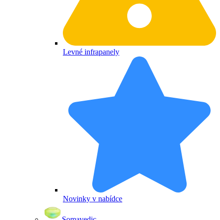
Levné infrapanely
Novinky v nabídce
Somavedic