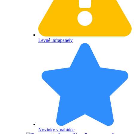
Levné infrapanely
Novinky v nabídce