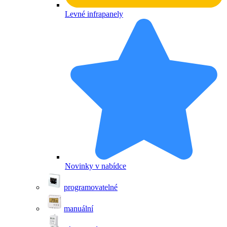
Levné infrapanely
Novinky v nabídce
programovatelné
manuální