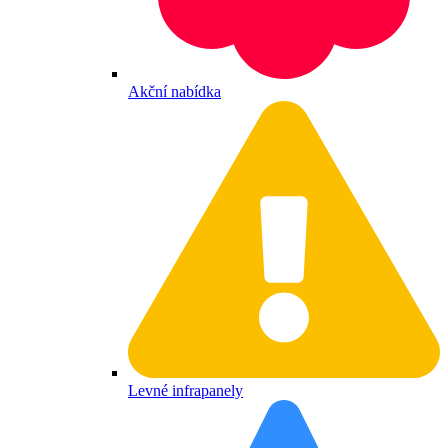
Akční nabídka
Levné infrapanely