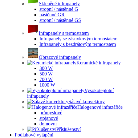
Skleněné infrapanely
stropní / nástěnné G
nástěnné GR
stropní / nástěnné GS
Infrapanely s termostatem
Infrapanely se zásuvkovým termostatem
Infrapanely s bezdrátovým termostatem
Obrazové infrapanely
Keramické infrapanely
300 W
500 W
700 W
1000 W
Vysokoteplotní
infrapanely
Sálavé konvektory
Halogenové infrazářiče
průmyslové
stojanové
domovní
Příslušenství
Podlahové vytápění