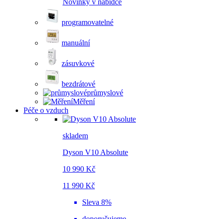
Novinky v nabídce
programovatelné
manuální
zásuvkové
bezdrátové
průmyslové
Měření
Péče o vzduch
skladem
Dyson V10 Absolute
10 990 Kč
11 990 Kč
Sleva 8%
doporučujeme