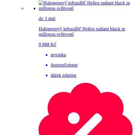
do 3 dnů
Halogenový infrazářič Helios radiant black se
sníženou svítivostí
9 888 Kč
novinka
doporučujeme
dárek zdarma