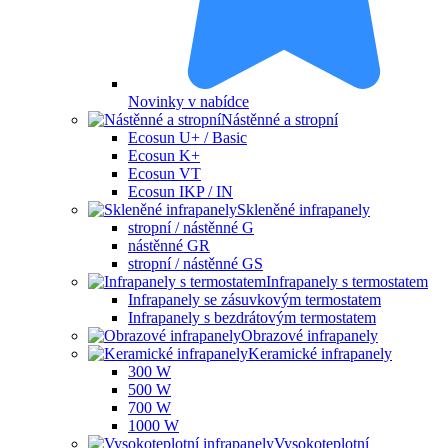
Novinky v nabídce
Nástěnné a stropní
Ecosun U+ / Basic
Ecosun K+
Ecosun VT
Ecosun IKP / IN
Skleněné infrapanely
stropní / nástěnné G
nástěnné GR
stropní / nástěnné GS
Infrapanely s termostatem
Infrapanely se zásuvkovým termostatem
Infrapanely s bezdrátovým termostatem
Obrazové infrapanely
Keramické infrapanely
300 W
500 W
700 W
1000 W
Vysokoteplotní