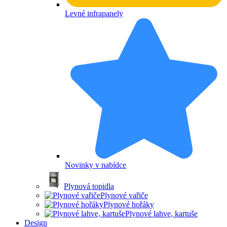
Levné infrapanely
Novinky v nabídce
Plynová topidla
Plynové vařiče
Plynové hořáky
Plynové lahve, kartuše
Design