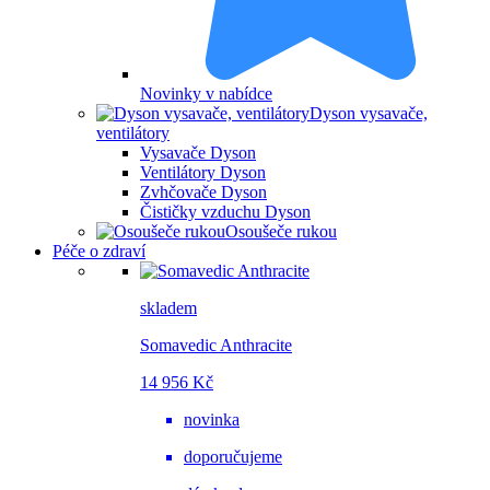
Novinky v nabídce
Dyson vysavače,
ventilátory
Vysavače Dyson
Ventilátory Dyson
Zvhčovače Dyson
Čističky vzduchu Dyson
Osoušeče rukou
Péče o zdraví
skladem
Somavedic Anthracite
14 956 Kč
novinka
doporučujeme