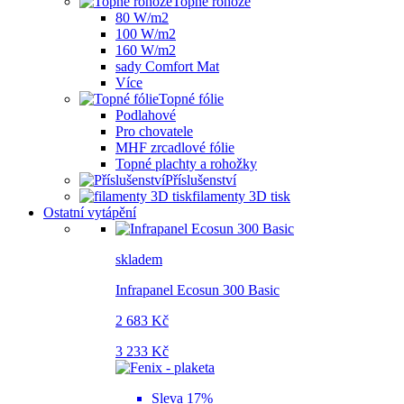
Topné rohože
80 W/m2
100 W/m2
160 W/m2
sady Comfort Mat
Více
Topné fólie
Podlahové
Pro chovatele
MHF zrcadlové fólie
Topné plachty a rohožky
Příslušenství
filamenty 3D tisk
Ostatní vytápění
skladem
Infrapanel Ecosun 300 Basic
2 683 Kč
3 233 Kč
Sleva 17%