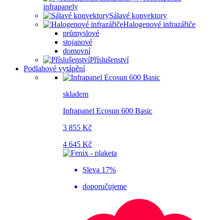
infrapanely
Sálavé konvektory
Halogenové infrazářiče
průmyslové
stojanové
domovní
Příslušenství
Podlahové vytápění
skladem
Infrapanel Ecosun 600 Basic
3 855 Kč
4 645 Kč
Sleva 17%
doporučujeme