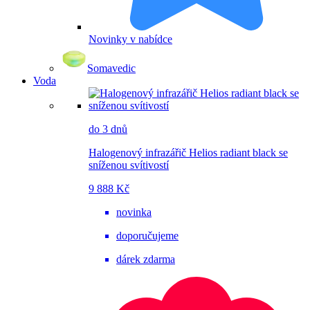
Novinky v nabídce
Somavedic
Voda
do 3 dnů
Halogenový infrazářič Helios radiant black se
sníženou svítivostí
9 888 Kč
novinka
doporučujeme
dárek zdarma