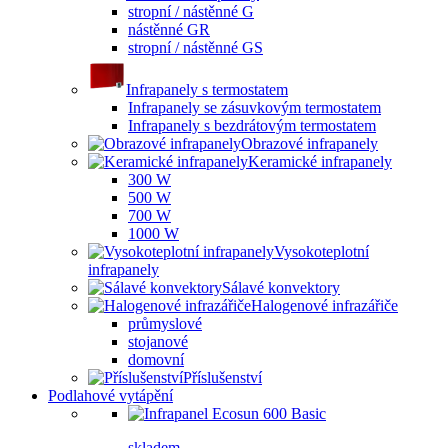
stropní / nástěnné G
nástěnné GR
stropní / nástěnné GS
Infrapanely s termostatem
Infrapanely se zásuvkovým termostatem
Infrapanely s bezdrátovým termostatem
Obrazové infrapanely
Keramické infrapanely
300 W
500 W
700 W
1000 W
Vysokoteplotní
infrapanely
Sálavé konvektory
Halogenové infrazářiče
průmyslové
stojanové
domovní
Příslušenství
Podlahové vytápění
skladem