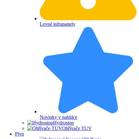
Levné infrapanely
Novinky v nabídce
Hydrostop
Ohřívače TUV
Plyn