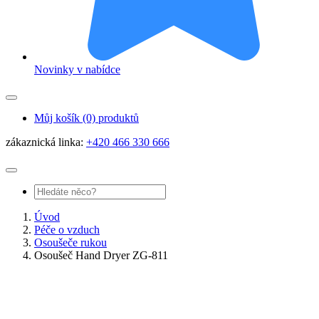
Novinky v nabídce
Můj košík
(0) produktů
zákaznická linka:
+420 466 330 666
Úvod
Péče o vzduch
Osoušeče rukou
Osoušeč Hand Dryer ZG-811