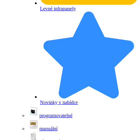
Levné infrapanely
Novinky v nabídce
programovatelné
manuální