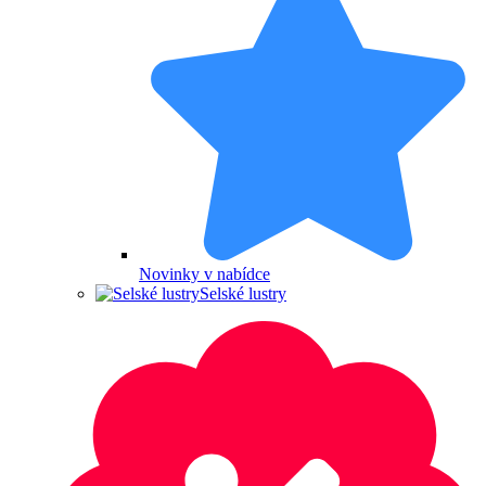
Novinky v nabídce
Selské lustry