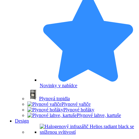
Novinky v nabídce
Plynová topidla
Plynové vařiče
Plynové hořáky
Plynové lahve, kartuše
Design