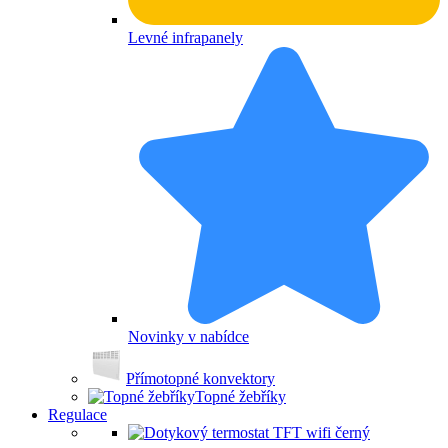
Levné infrapanely
Novinky v nabídce
Přímotopné konvektory
Topné žebříky
Regulace