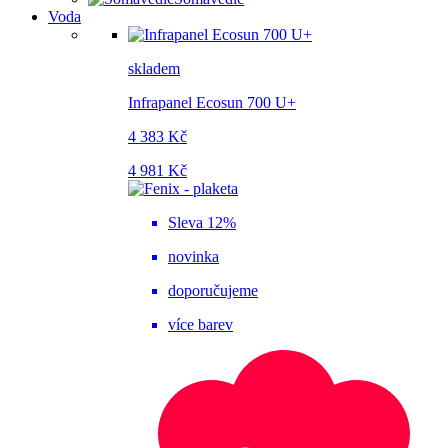
Voda
skladem
Infrapanel Ecosun 700 U+
4 383 Kč
4 981 Kč
Sleva 12%
novinka
doporučujeme
více barev