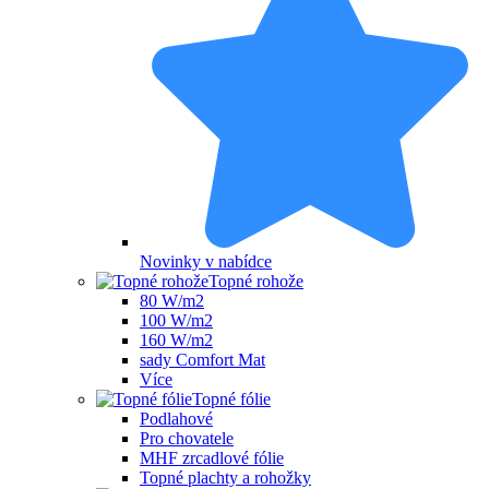
Novinky v nabídce
Topné rohože
80 W/m2
100 W/m2
160 W/m2
sady Comfort Mat
Více
Topné fólie
Podlahové
Pro chovatele
MHF zrcadlové fólie
Topné plachty a rohožky