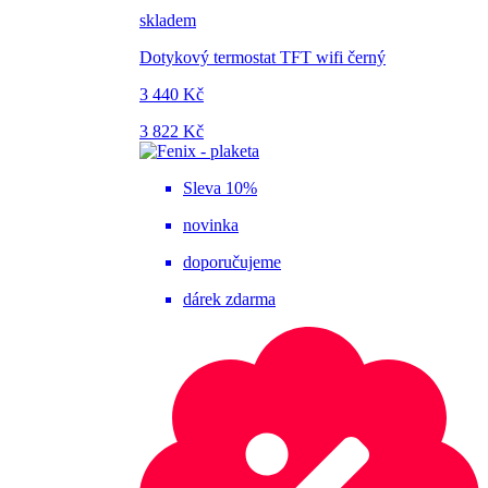
skladem
Dotykový termostat TFT wifi černý
3 440 Kč
3 822 Kč
Sleva 10%
novinka
doporučujeme
dárek zdarma