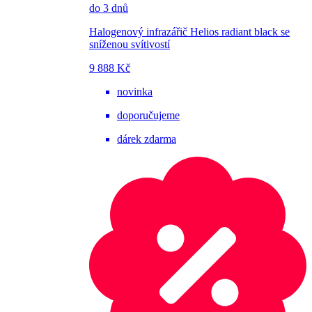
do 3 dnů
Halogenový infrazářič Helios radiant black se
sníženou svítivostí
9 888 Kč
novinka
doporučujeme
dárek zdarma