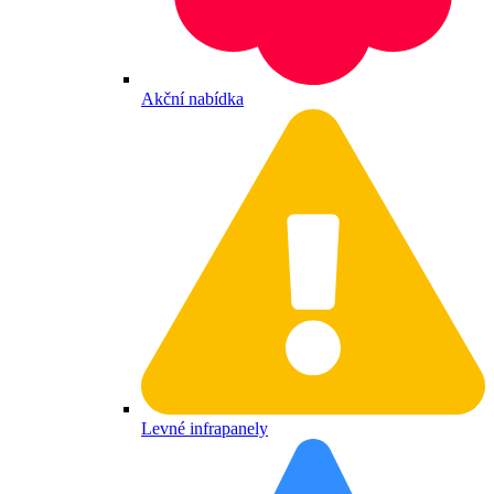
Akční nabídka
Levné infrapanely