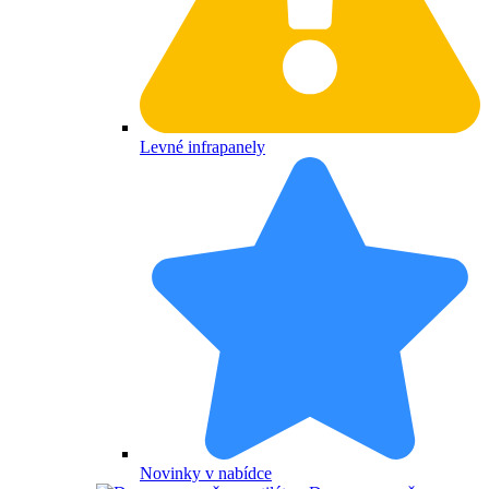
Levné infrapanely
Novinky v nabídce