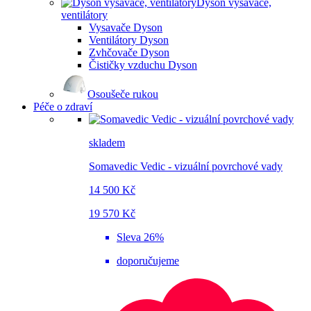
Dyson vysavače,
ventilátory
Vysavače Dyson
Ventilátory Dyson
Zvhčovače Dyson
Čističky vzduchu Dyson
Osoušeče rukou
Péče o zdraví
skladem
Somavedic Vedic - vizuální povrchové vady
14 500 Kč
19 570 Kč
Sleva 26%
doporučujeme