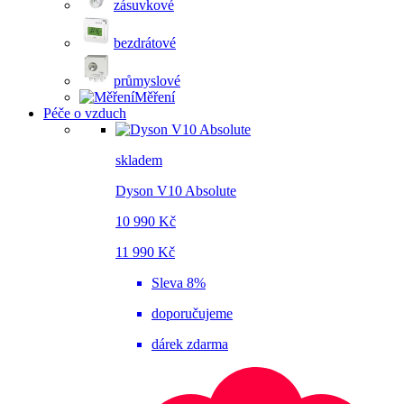
zásuvkové
bezdrátové
průmyslové
Měření
Péče o vzduch
skladem
Dyson V10 Absolute
10 990 Kč
11 990 Kč
Sleva 8%
doporučujeme
dárek zdarma