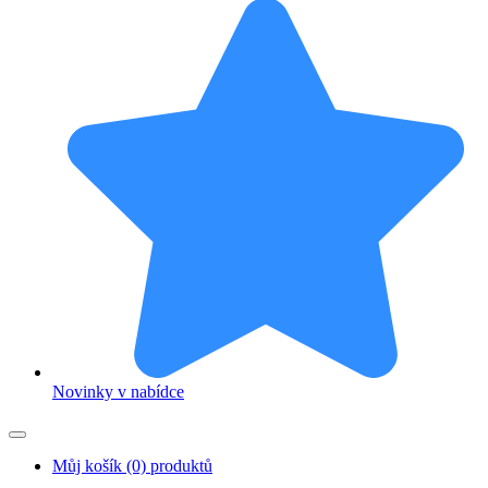
Novinky v nabídce
Můj košík
(0) produktů