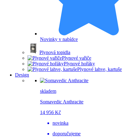
Novinky v nabídce
Plynová topidla
Plynové vařiče
Plynové hořáky
Plynové lahve, kartuše
Design
skladem
Somavedic Anthracite
14 956 Kč
novinka
doporučujeme