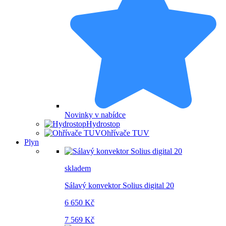
Novinky v nabídce
Hydrostop
Ohřívače TUV
Plyn
skladem
Sálavý konvektor Solius digital 20
6 650 Kč
7 569 Kč