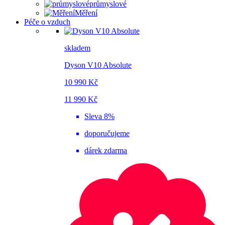
průmyslové
Měření
Péče o vzduch
skladem
Dyson V10 Absolute
10 990 Kč
11 990 Kč
Sleva 8%
doporučujeme
dárek zdarma