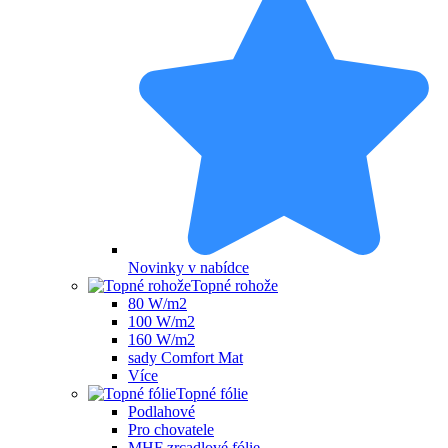
Novinky v nabídce
Topné rohože
80 W/m2
100 W/m2
160 W/m2
sady Comfort Mat
Více
Topné fólie
Podlahové
Pro chovatele
MHF zrcadlové fólie