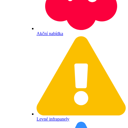
Akční nabídka
Levné infrapanely