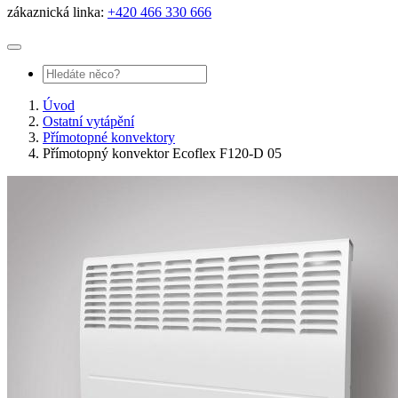
zákaznická linka:
+420 466 330 666
Úvod
Ostatní vytápění
Přímotopné konvektory
Přímotopný konvektor Ecoflex F120-D 05