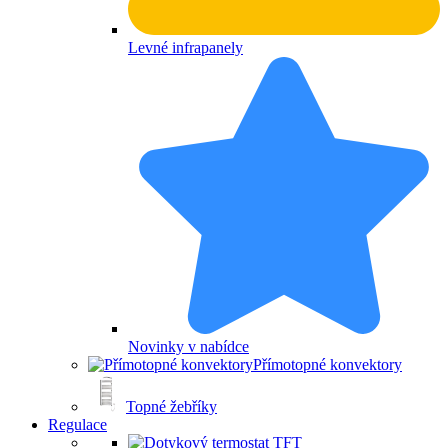
Levné infrapanely
Novinky v nabídce
Přímotopné konvektory
Topné žebříky
Regulace