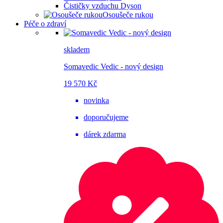
Čističky vzduchu Dyson
Osoušeče rukou
Péče o zdraví
skladem
Somavedic Vedic - nový design
19 570 Kč
novinka
doporučujeme
dárek zdarma