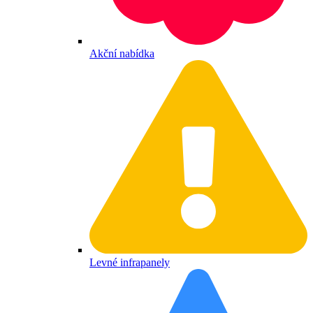
Akční nabídka
Levné infrapanely