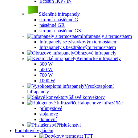
Ecosun IKP / IN
Skleněné infrapanely
stropní / nástěnné G
nástěnné GR
stropní / nástěnné GS
Infrapanely s termostatem
Infrapanely se zásuvkovým termostatem
Infrapanely s bezdrátovým termostatem
Obrazové infrapanely
Keramické infrapanely
300 W
500 W
700 W
1000 W
Vysokoteplotní
infrapanely
Sálavé konvektory
Halogenové infrazářiče
průmyslové
stojanové
domovní
Příslušenství
Podlahové vytápění