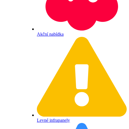
Akční nabídka
Levné infrapanely