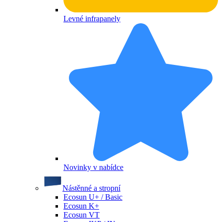
Levné infrapanely
Novinky v nabídce
Nástěnné a stropní
Ecosun U+ / Basic
Ecosun K+
Ecosun VT