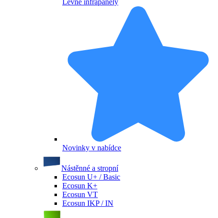
Levné infrapanely
Novinky v nabídce
Nástěnné a stropní
Ecosun U+ / Basic
Ecosun K+
Ecosun VT
Ecosun IKP / IN