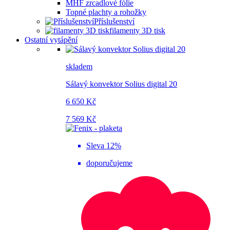
MHF zrcadlové fólie
Topné plachty a rohožky
Příslušenství
filamenty 3D tisk
Ostatní vytápění
skladem
Sálavý konvektor Solius digital 20
6 650 Kč
7 569 Kč
Sleva 12%
doporučujeme