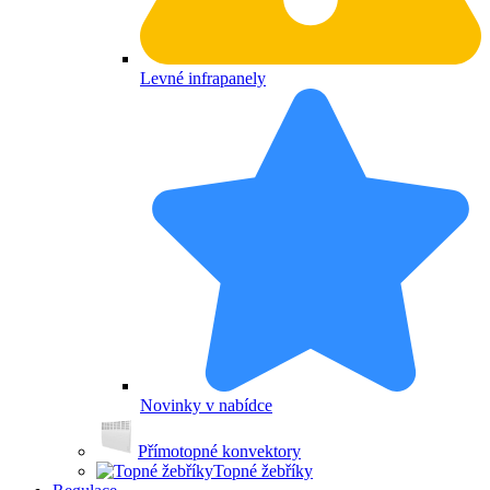
Levné infrapanely
Novinky v nabídce
Přímotopné konvektory
Topné žebříky