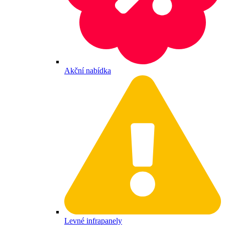
Akční nabídka
Levné infrapanely