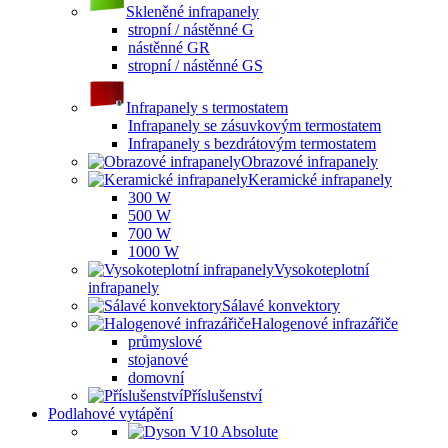
Skleněné infrapanely
stropní / nástěnné G
nástěnné GR
stropní / nástěnné GS
Infrapanely s termostatem
Infrapanely se zásuvkovým termostatem
Infrapanely s bezdrátovým termostatem
Obrazové infrapanely
Keramické infrapanely
300 W
500 W
700 W
1000 W
Vysokoteplotní
infrapanely
Sálavé konvektory
Halogenové infrazářiče
průmyslové
stojanové
domovní
Příslušenství
Podlahové vytápění