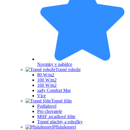
Novinky v nabídce
Topné rohože
80 W/m2
100 W/m2
160 W/m2
sady Comfort Mat
Více
Topné fólie
Podlahové
Pro chovatele
MHF zrcadlové fólie
Topné plachty a rohožky
Příslušenství