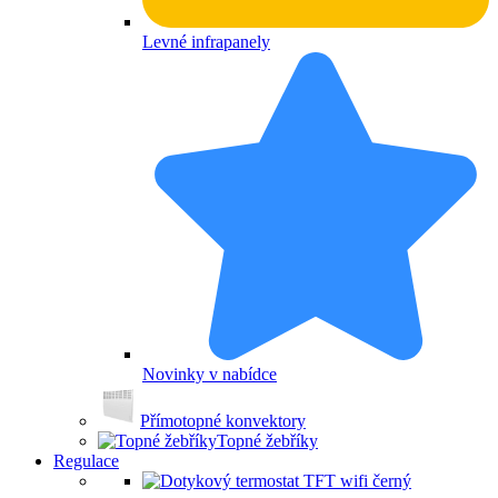
Levné infrapanely
Novinky v nabídce
Přímotopné konvektory
Topné žebříky
Regulace