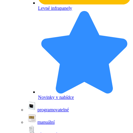
Levné infrapanely
Novinky v nabídce
programovatelné
manuální