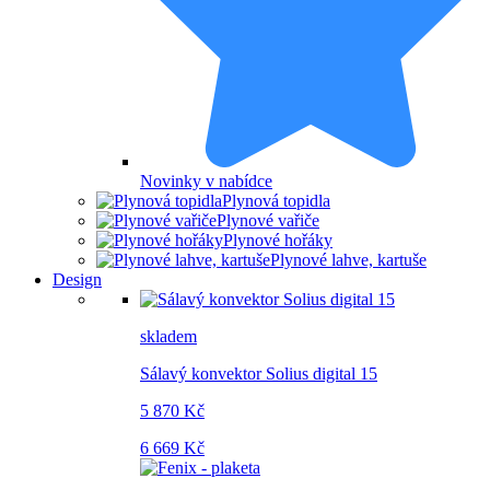
Novinky v nabídce
Plynová topidla
Plynové vařiče
Plynové hořáky
Plynové lahve, kartuše
Design
skladem
Sálavý konvektor Solius digital 15
5 870 Kč
6 669 Kč