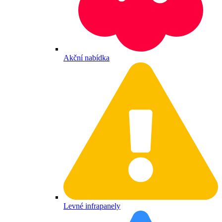
Akční nabídka
Levné infrapanely