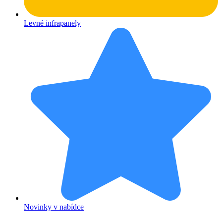
Levné infrapanely
Novinky v nabídce