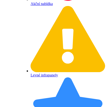
Akční nabídka
Levné infrapanely