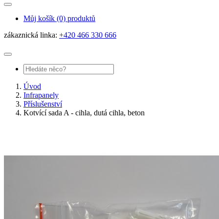
Můj košík
(0) produktů
zákaznická linka:
+420 466 330 666
Úvod
Infrapanely
Příslušenství
Kotvící sada A - cihla, dutá cihla, beton