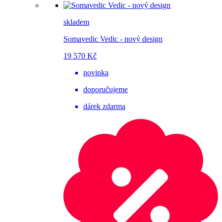
skladem
Somavedic Vedic - nový design
19 570 Kč
novinka
doporučujeme
dárek zdarma