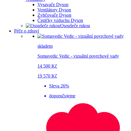
Vysavače Dyson
Ventilátory Dyson
Zvhčovače Dyson
Čističky vzduchu Dyson
Osoušeče rukou
Péče o zdraví
skladem
Somavedic Vedic - vizuální povrchové vady
14 500 Kč
19 570 Kč
Sleva 26%
doporučujeme