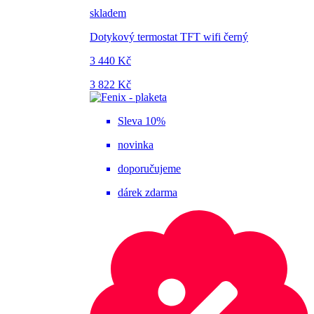
skladem
Dotykový termostat TFT wifi černý
3 440 Kč
3 822 Kč
Sleva 10%
novinka
doporučujeme
dárek zdarma