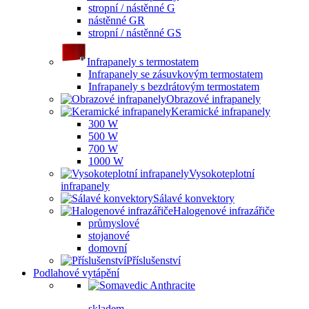
stropní / nástěnné G
nástěnné GR
stropní / nástěnné GS
Infrapanely s termostatem
Infrapanely se zásuvkovým termostatem
Infrapanely s bezdrátovým termostatem
Obrazové infrapanely
Keramické infrapanely
300 W
500 W
700 W
1000 W
Vysokoteplotní
infrapanely
Sálavé konvektory
Halogenové infrazářiče
průmyslové
stojanové
domovní
Příslušenství
Podlahové vytápění
skladem