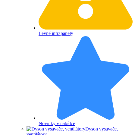
Levné infrapanely
Novinky v nabídce
Dyson vysavače,
ventilátory