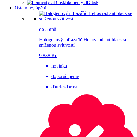
filamenty 3D tisk
Ostatní vytápění
do 3 dnů
Halogenový infrazářič Helios radiant black se
sníženou svítivostí
9 888 Kč
novinka
doporučujeme
dárek zdarma