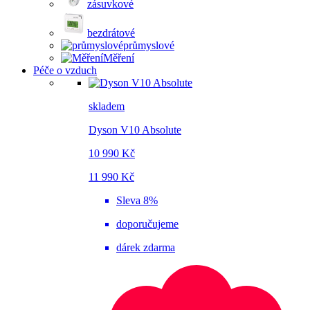
zásuvkové
bezdrátové
průmyslové
Měření
Péče o vzduch
skladem
Dyson V10 Absolute
10 990 Kč
11 990 Kč
Sleva 8%
doporučujeme
dárek zdarma