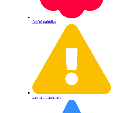
Akční nabídka
Levné infrapanely