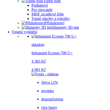
Topné fólie
Podlahové
Pro chovatele
MHF zrcadlové fólie
Topné plachty a rohožky
Příslušenství
filamenty 3D tisk
Ostatní vytápění
skladem
Infrapanel Ecosun 700 U+
4 383 Kč
4 981 Kč
Sleva 12%
novinka
doporučujeme
více barev