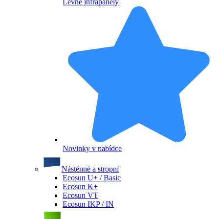
Levné infrapanely
Novinky v nabídce
Nástěnné a stropní
Ecosun U+ / Basic
Ecosun K+
Ecosun VT
Ecosun IKP / IN