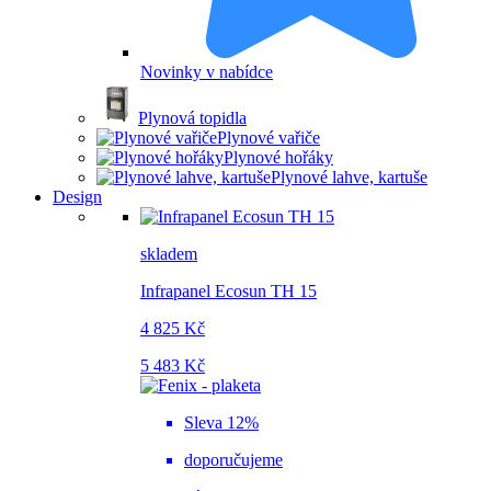
Novinky v nabídce
Plynová topidla
Plynové vařiče
Plynové hořáky
Plynové lahve, kartuše
Design
skladem
Infrapanel Ecosun TH 15
4 825 Kč
5 483 Kč
Sleva 12%
doporučujeme