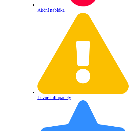
Akční nabídka
Levné infrapanely