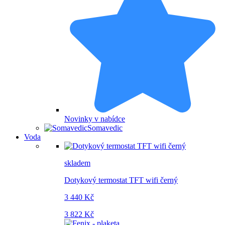
Novinky v nabídce
Somavedic
Voda
skladem
Dotykový termostat TFT wifi černý
3 440 Kč
3 822 Kč