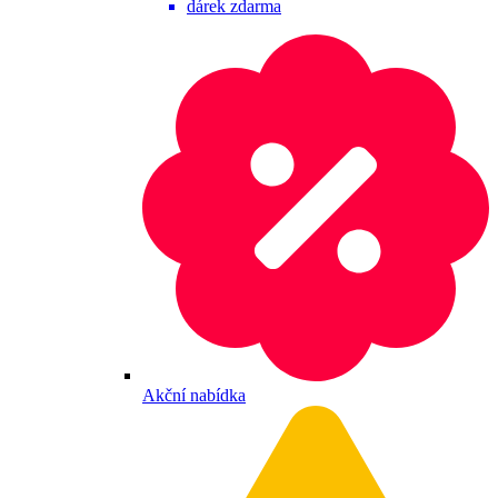
dárek zdarma
Akční nabídka