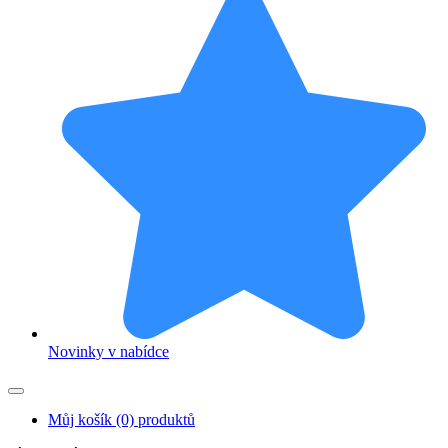
Novinky v nabídce
Můj košík
(0) produktů