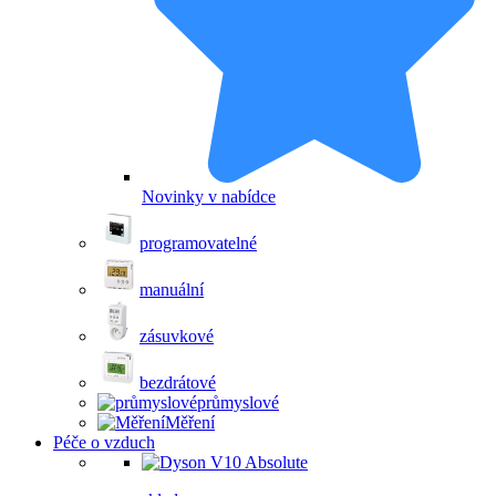
Novinky v nabídce
programovatelné
manuální
zásuvkové
bezdrátové
průmyslové
Měření
Péče o vzduch