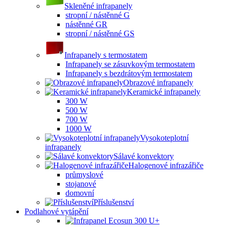
Skleněné infrapanely
stropní / nástěnné G
nástěnné GR
stropní / nástěnné GS
Infrapanely s termostatem
Infrapanely se zásuvkovým termostatem
Infrapanely s bezdrátovým termostatem
Obrazové infrapanely
Keramické infrapanely
300 W
500 W
700 W
1000 W
Vysokoteplotní
infrapanely
Sálavé konvektory
Halogenové infrazářiče
průmyslové
stojanové
domovní
Příslušenství
Podlahové vytápění