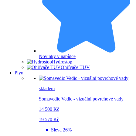
Novinky v nabídce
Hydrostop
Ohřívače TUV
Plyn
skladem
Somavedic Vedic - vizuální povrchové vady
14 500 Kč
19 570 Kč
Sleva 26%