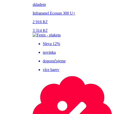
skladem
Infrapanel Ecosun 300 U+
2 916 Kč
3 314 Kč
Sleva 12%
novinka
doporučujeme
více barev