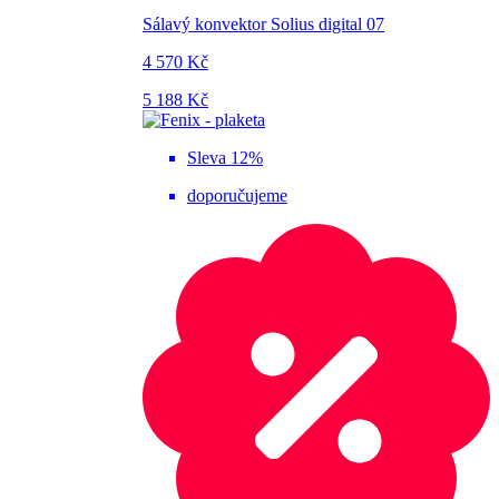
Sálavý konvektor Solius digital 07
4 570 Kč
5 188 Kč
Sleva 12%
doporučujeme