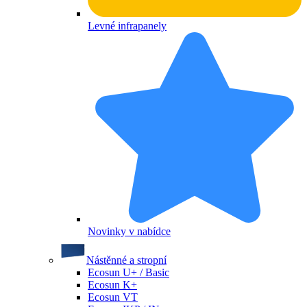
Levné infrapanely
Novinky v nabídce
Nástěnné a stropní
Ecosun U+ / Basic
Ecosun K+
Ecosun VT