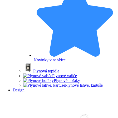
Novinky v nabídce
Plynová topidla
Plynové vařiče
Plynové hořáky
Plynové lahve, kartuše
Design