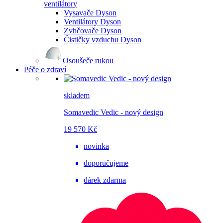
ventilátory
Vysavače Dyson
Ventilátory Dyson
Zvhčovače Dyson
Čističky vzduchu Dyson
Osoušeče rukou
Péče o zdraví
skladem
Somavedic Vedic - nový design
19 570 Kč
novinka
doporučujeme
dárek zdarma