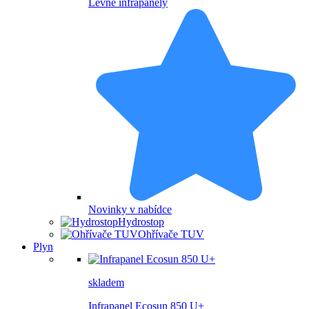
Levné infrapanely
Novinky v nabídce
Hydrostop
Ohřívače TUV
Plyn
skladem
Infrapanel Ecosun 850 U+