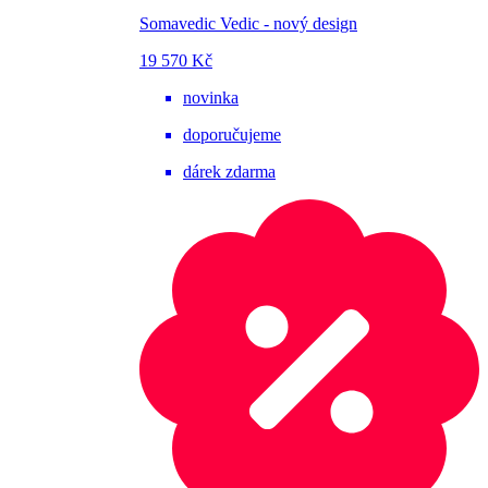
Somavedic Vedic - nový design
19 570 Kč
novinka
doporučujeme
dárek zdarma