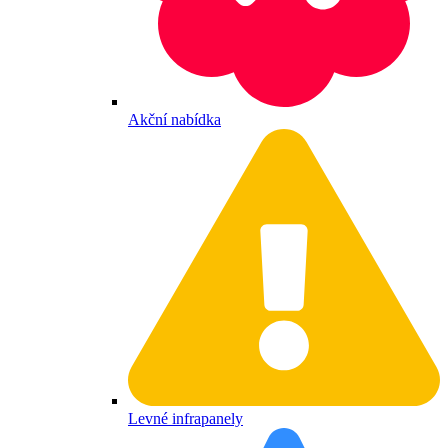
Akční nabídka
Levné infrapanely