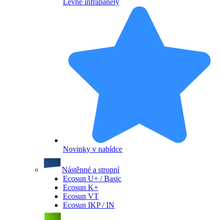
Levné infrapanely
Novinky v nabídce
Nástěnné a stropní
Ecosun U+ / Basic
Ecosun K+
Ecosun VT
Ecosun IKP / IN