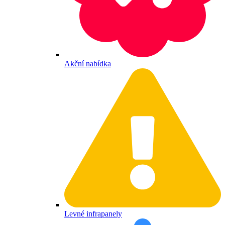
Akční nabídka
Levné infrapanely