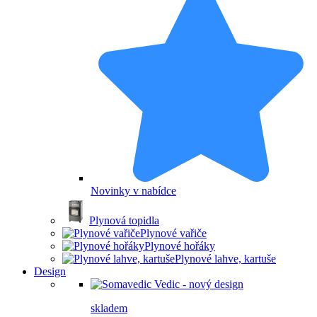
Novinky v nabídce
Plynová topidla
Plynové vařiče
Plynové hořáky
Plynové lahve, kartuše
Design
skladem