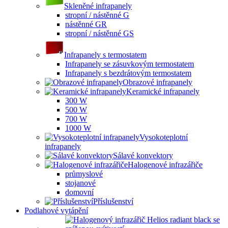
Skleněné infrapanely
stropní / nástěnné G
nástěnné GR
stropní / nástěnné GS
Infrapanely s termostatem
Infrapanely se zásuvkovým termostatem
Infrapanely s bezdrátovým termostatem
Obrazové infrapanely
Keramické infrapanely
300 W
500 W
700 W
1000 W
Vysokoteplotní
infrapanely
Sálavé konvektory
Halogenové infrazářiče
průmyslové
stojanové
domovní
Příslušenství
Podlahové vytápění