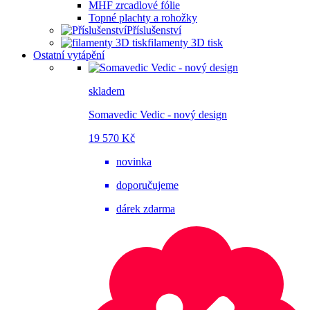
MHF zrcadlové fólie
Topné plachty a rohožky
Příslušenství
filamenty 3D tisk
Ostatní vytápění
skladem
Somavedic Vedic - nový design
19 570 Kč
novinka
doporučujeme
dárek zdarma