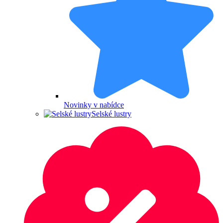
Novinky v nabídce
Selské lustry