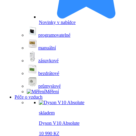
Novinky v nabídce
programovatelné
manuální
zásuvkové
bezdrátové
průmyslové
Měření
Péče o vzduch
skladem
Dyson V10 Absolute
10 990 Kč