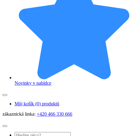
Novinky v nabídce
Můj košík
(0) produktů
zákaznická linka:
+420 466 330 666