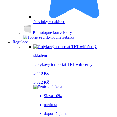
Novinky v nabídce
Přímotopné konvektory
Topné žebříky
Regulace
skladem
Dotykový termostat TFT wifi černý
3 440 Kč
3 822 Kč
Sleva 10%
novinka
doporučujeme