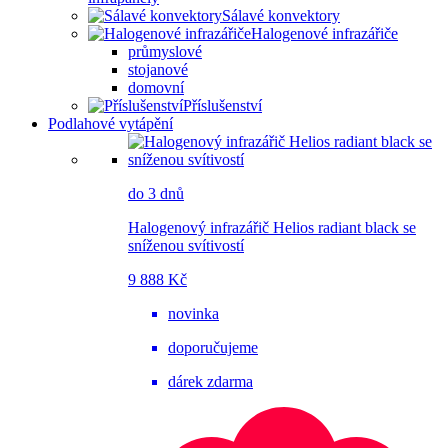
Sálavé konvektory
Halogenové infrazářiče
průmyslové
stojanové
domovní
Příslušenství
Podlahové vytápění
do 3 dnů
Halogenový infrazářič Helios radiant black se
sníženou svítivostí
9 888 Kč
novinka
doporučujeme
dárek zdarma