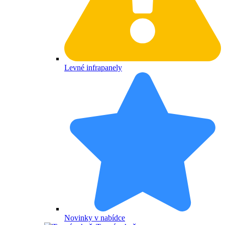
Levné infrapanely
Novinky v nabídce