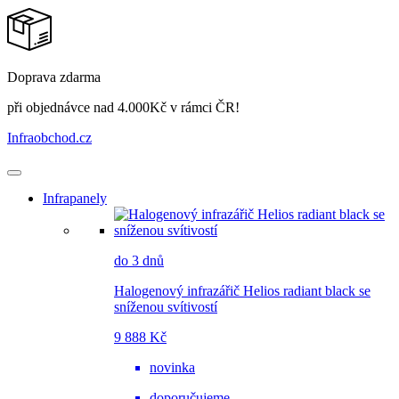
Doprava zdarma
při objednávce nad 4.000Kč v rámci ČR!
Infraobchod
.cz
Infrapanely
do 3 dnů
Halogenový infrazářič Helios radiant black se
sníženou svítivostí
9 888 Kč
novinka
doporučujeme