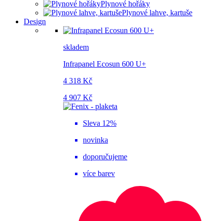
Plynové hořáky
Plynové lahve, kartuše
Design
skladem
Infrapanel Ecosun 600 U+
4 318 Kč
4 907 Kč
Sleva 12%
novinka
doporučujeme
více barev