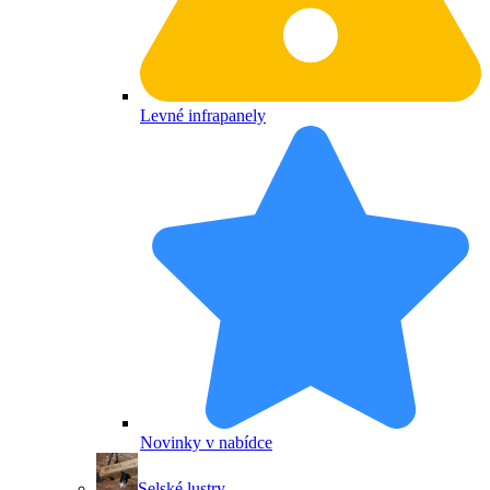
Levné infrapanely
Novinky v nabídce
Selské lustry