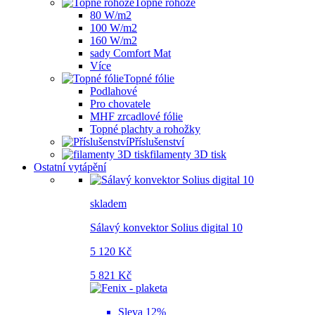
Topné rohože
80 W/m2
100 W/m2
160 W/m2
sady Comfort Mat
Více
Topné fólie
Podlahové
Pro chovatele
MHF zrcadlové fólie
Topné plachty a rohožky
Příslušenství
filamenty 3D tisk
Ostatní vytápění
skladem
Sálavý konvektor Solius digital 10
5 120 Kč
5 821 Kč
Sleva 12%