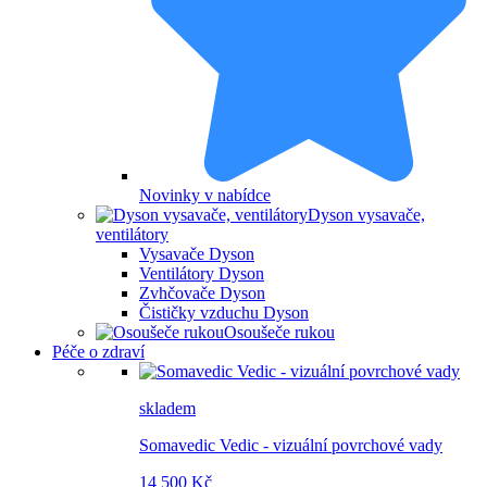
Novinky v nabídce
Dyson vysavače,
ventilátory
Vysavače Dyson
Ventilátory Dyson
Zvhčovače Dyson
Čističky vzduchu Dyson
Osoušeče rukou
Péče o zdraví
skladem
Somavedic Vedic - vizuální povrchové vady
14 500 Kč