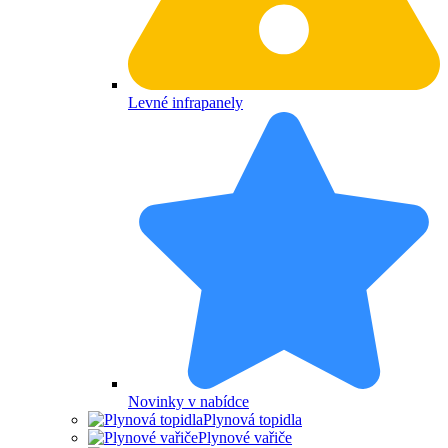
Levné infrapanely
Novinky v nabídce
Plynová topidla
Plynové vařiče