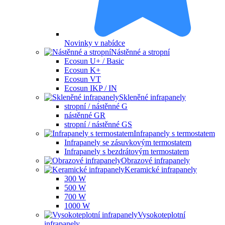
Novinky v nabídce
Nástěnné a stropní
Ecosun U+ / Basic
Ecosun K+
Ecosun VT
Ecosun IKP / IN
Skleněné infrapanely
stropní / nástěnné G
nástěnné GR
stropní / nástěnné GS
Infrapanely s termostatem
Infrapanely se zásuvkovým termostatem
Infrapanely s bezdrátovým termostatem
Obrazové infrapanely
Keramické infrapanely
300 W
500 W
700 W
1000 W
Vysokoteplotní
infrapanely