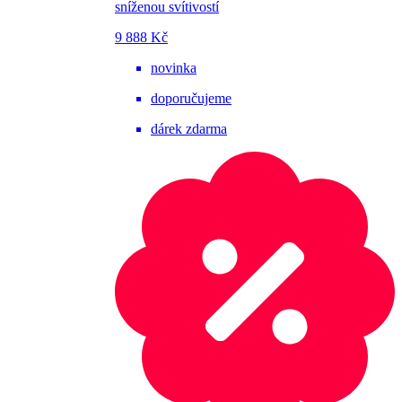
sníženou svítivostí
9 888 Kč
novinka
doporučujeme
dárek zdarma