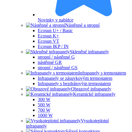
Novinky v nabídce
Nástěnné a stropní
Ecosun U+ / Basic
Ecosun K+
Ecosun VT
Ecosun IKP / IN
Skleněné infrapanely
stropní / nástěnné G
nástěnné GR
stropní / nástěnné GS
Infrapanely s termostatem
Infrapanely se zásuvkovým termostatem
Infrapanely s bezdrátovým termostatem
Obrazové infrapanely
Keramické infrapanely
300 W
500 W
700 W
1000 W
Vysokoteplotní
infrapanely
Sálavé konvektory