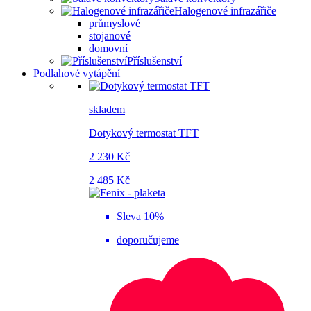
Halogenové infrazářiče
průmyslové
stojanové
domovní
Příslušenství
Podlahové vytápění
skladem
Dotykový termostat TFT
2 230 Kč
2 485 Kč
Sleva 10%
doporučujeme