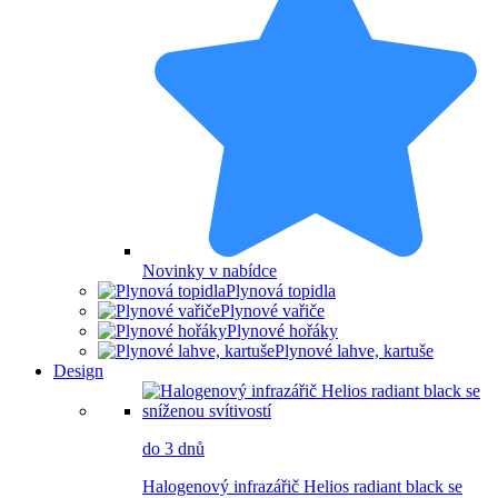
Novinky v nabídce
Plynová topidla
Plynové vařiče
Plynové hořáky
Plynové lahve, kartuše
Design
do 3 dnů
Halogenový infrazářič Helios radiant black se