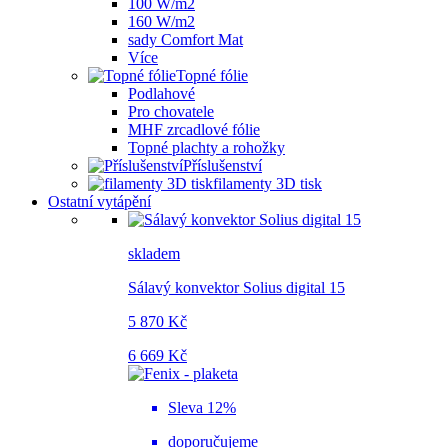
100 W/m2
160 W/m2
sady Comfort Mat
Více
Topné fólie
Podlahové
Pro chovatele
MHF zrcadlové fólie
Topné plachty a rohožky
Příslušenství
filamenty 3D tisk
Ostatní vytápění
skladem
Sálavý konvektor Solius digital 15
5 870 Kč
6 669 Kč
Sleva 12%
doporučujeme