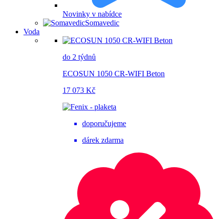
Novinky v nabídce
Somavedic
Voda
do 2 týdnů
ECOSUN 1050 CR-WIFI Beton
17 073 Kč
doporučujeme
dárek zdarma