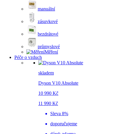
manuální
zásuvkové
bezdrátové
průmyslové
Měření
Péče o vzduch
skladem
Dyson V10 Absolute
10 990 Kč
11 990 Kč
Sleva 8%
doporučujeme
dárek zdarma