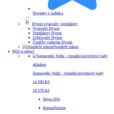
Novinky v nabídce
Dyson vysavače, ventilátory
Vysavače Dyson
Ventilátory Dyson
Zvhčovače Dyson
Čističky vzduchu Dyson
Osoušeče rukou
Péče o zdraví
skladem
Somavedic Vedic - vizuální povrchové vady
14 500 Kč
19 570 Kč
Sleva 26%
doporučujeme