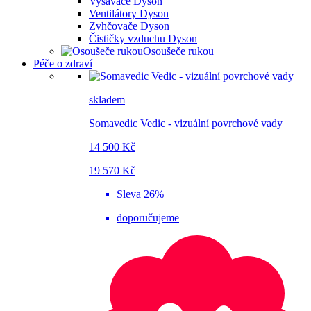
Vysavače Dyson
Ventilátory Dyson
Zvhčovače Dyson
Čističky vzduchu Dyson
Osoušeče rukou
Péče o zdraví
skladem
Somavedic Vedic - vizuální povrchové vady
14 500 Kč
19 570 Kč
Sleva 26%
doporučujeme