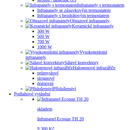
Infrapanely s termostatem
Infrapanely se zásuvkovým termostatem
Infrapanely s bezdrátovým termostatem
Obrazové infrapanely
Keramické infrapanely
300 W
500 W
700 W
1000 W
Vysokoteplotní
infrapanely
Sálavé konvektory
Halogenové infrazářiče
průmyslové
stojanové
domovní
Příslušenství
Podlahové vytápění
skladem
Infrapanel Ecosun TH 20
9 300 Kč