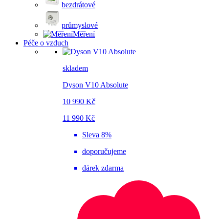
bezdrátové
průmyslové
Měření
Péče o vzduch
skladem
Dyson V10 Absolute
10 990 Kč
11 990 Kč
Sleva 8%
doporučujeme
dárek zdarma