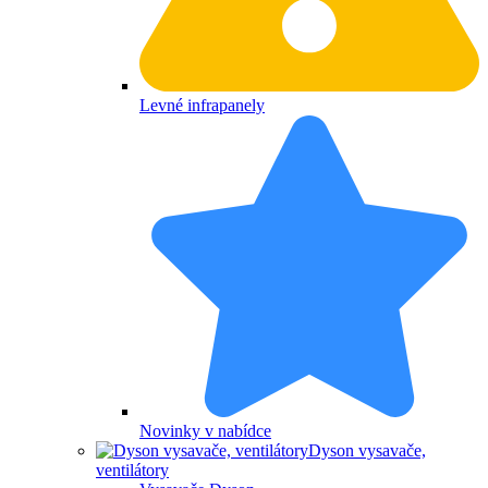
Levné infrapanely
Novinky v nabídce
Dyson vysavače,
ventilátory