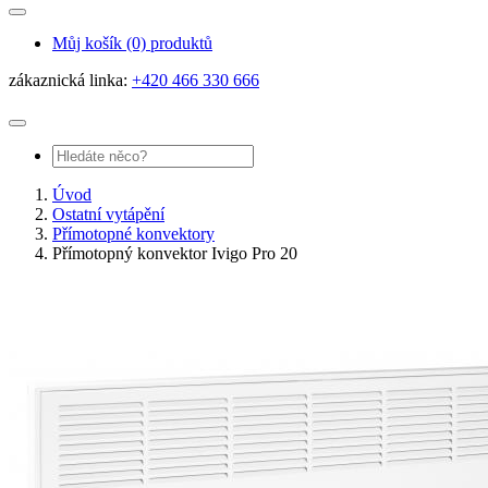
Můj košík
(0) produktů
zákaznická linka:
+420 466 330 666
Úvod
Ostatní vytápění
Přímotopné konvektory
Přímotopný konvektor Ivigo Pro 20