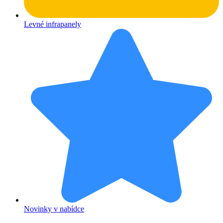
Levné infrapanely
Novinky v nabídce