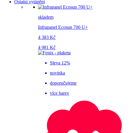
Ostatní vytápění
skladem
Infrapanel Ecosun 700 U+
4 383 Kč
4 981 Kč
Sleva 12%
novinka
doporučujeme
více barev