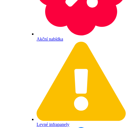
Akční nabídka
Levné infrapanely