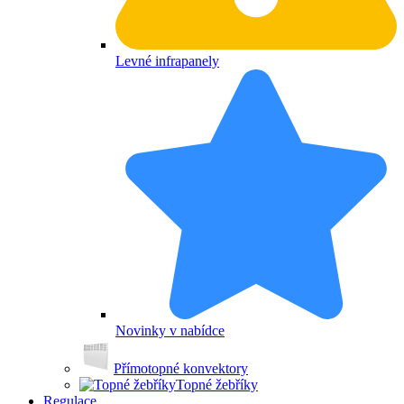
Levné infrapanely
Novinky v nabídce
Přímotopné konvektory
Topné žebříky
Regulace