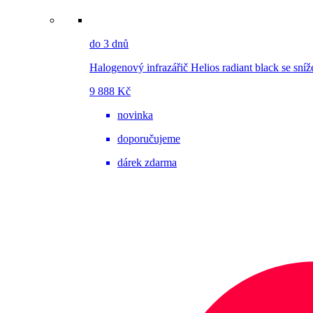
do 3 dnů
Halogenový infrazářič Helios radiant black se sníž
9 888 Kč
novinka
doporučujeme
dárek zdarma