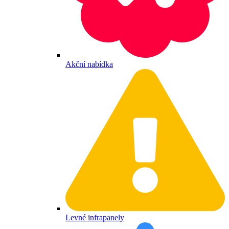
Akční nabídka
Levné infrapanely