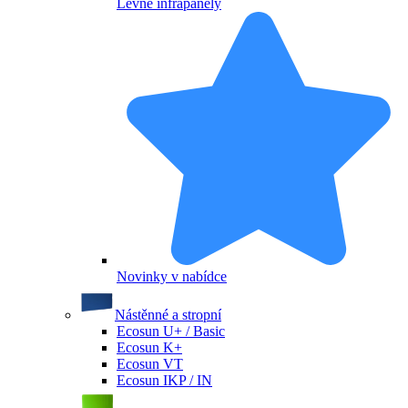
Levné infrapanely
Novinky v nabídce
Nástěnné a stropní
Ecosun U+ / Basic
Ecosun K+
Ecosun VT
Ecosun IKP / IN