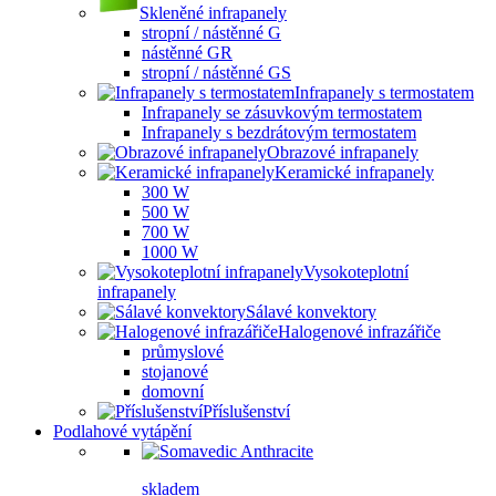
Skleněné infrapanely
stropní / nástěnné G
nástěnné GR
stropní / nástěnné GS
Infrapanely s termostatem
Infrapanely se zásuvkovým termostatem
Infrapanely s bezdrátovým termostatem
Obrazové infrapanely
Keramické infrapanely
300 W
500 W
700 W
1000 W
Vysokoteplotní
infrapanely
Sálavé konvektory
Halogenové infrazářiče
průmyslové
stojanové
domovní
Příslušenství
Podlahové vytápění
skladem