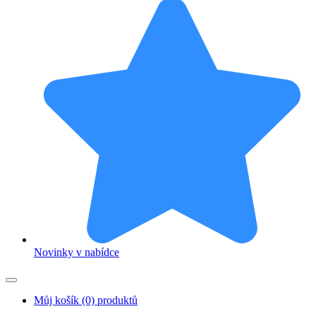
Novinky v nabídce
Můj košík
(0) produktů