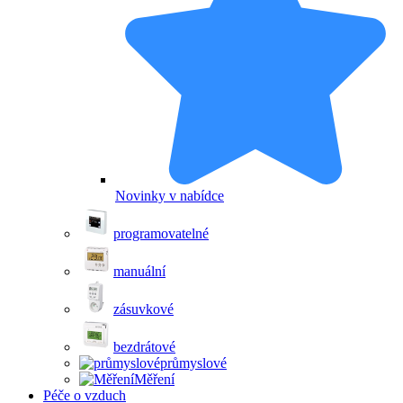
Novinky v nabídce
programovatelné
manuální
zásuvkové
bezdrátové
průmyslové
Měření
Péče o vzduch