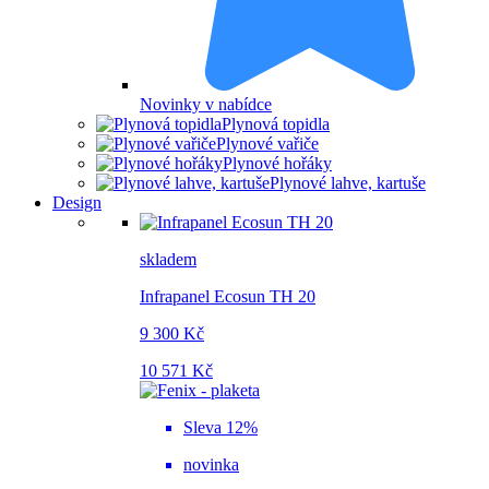
Novinky v nabídce
Plynová topidla
Plynové vařiče
Plynové hořáky
Plynové lahve, kartuše
Design
skladem
Infrapanel Ecosun TH 20
9 300 Kč
10 571 Kč
Sleva 12%
novinka