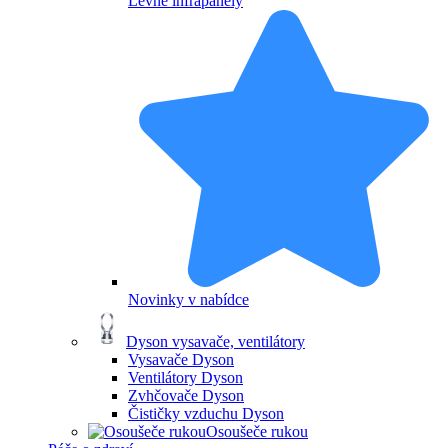
Levné infrapanely
Novinky v nabídce
Dyson vysavače, ventilátory
Vysavače Dyson
Ventilátory Dyson
Zvhčovače Dyson
Čističky vzduchu Dyson
Osoušeče rukou