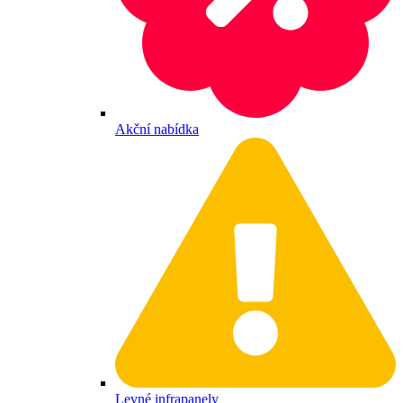
Akční nabídka
Levné infrapanely