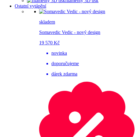
filamenty 3D tisk
Ostatní vytápění
skladem
Somavedic Vedic - nový design
19 570 Kč
novinka
doporučujeme
dárek zdarma