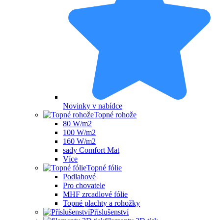
Novinky v nabídce
Topné rohože
80 W/m2
100 W/m2
160 W/m2
sady Comfort Mat
Více
Topné fólie
Podlahové
Pro chovatele
MHF zrcadlové fólie
Topné plachty a rohožky
Příslušenství