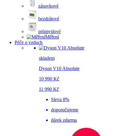
zásuvkové
bezdrátové
průmyslové
Měření
Péče o vzduch
skladem
Dyson V10 Absolute
10 990 Kč
11 990 Kč
Sleva 8%
doporučujeme
dárek zdarma