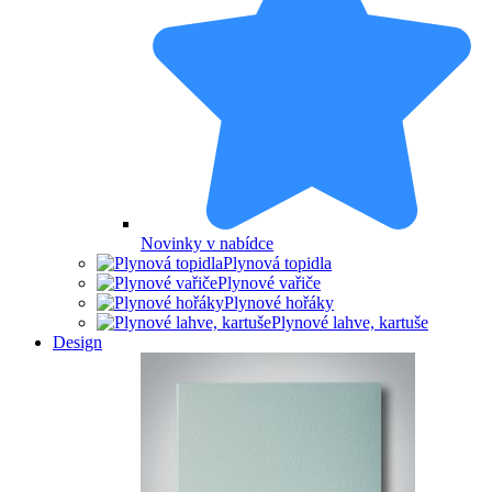
Novinky v nabídce
Plynová topidla
Plynové vařiče
Plynové hořáky
Plynové lahve, kartuše
Design