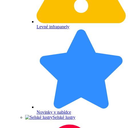
Levné infrapanely
Novinky v nabídce
Selské lustry