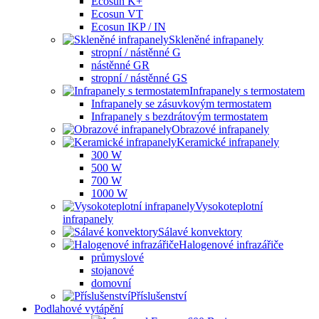
Ecosun K+
Ecosun VT
Ecosun IKP / IN
Skleněné infrapanely
stropní / nástěnné G
nástěnné GR
stropní / nástěnné GS
Infrapanely s termostatem
Infrapanely se zásuvkovým termostatem
Infrapanely s bezdrátovým termostatem
Obrazové infrapanely
Keramické infrapanely
300 W
500 W
700 W
1000 W
Vysokoteplotní
infrapanely
Sálavé konvektory
Halogenové infrazářiče
průmyslové
stojanové
domovní
Příslušenství
Podlahové vytápění