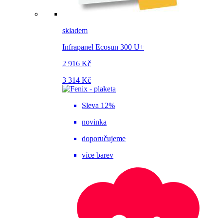
skladem
Infrapanel Ecosun 300 U+
2 916 Kč
3 314 Kč
Sleva 12%
novinka
doporučujeme
více barev