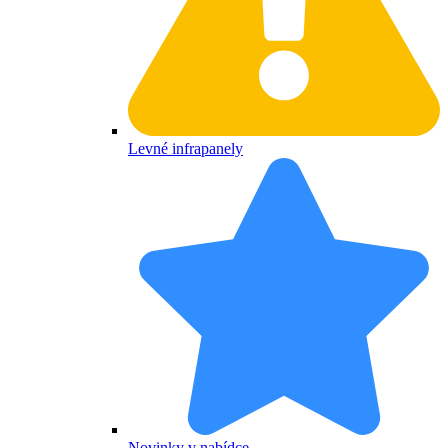
Levné infrapanely
Novinky v nabídce