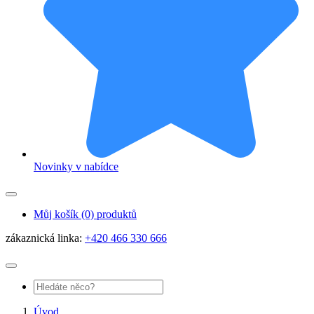
Novinky v nabídce
Můj košík
(0) produktů
zákaznická linka:
+420 466 330 666
Úvod