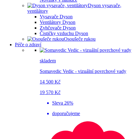
Dyson vysavače,
ventilátory
Vysavače Dyson
Ventilátory Dyson
Zvhčovače Dyson
Čističky vzduchu Dyson
Osoušeče rukou
Péče o zdraví
skladem
Somavedic Vedic - vizuální povrchové vady
14 500 Kč
19 570 Kč
Sleva 26%
doporučujeme