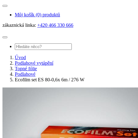
Můj košík
(0) produktů
zákaznická linka:
+420 466 330 666
Úvod
Podlahové vytápění
Topné fólie
Podlahové
Ecofilm set ES 80-0,6x 6m / 276 W