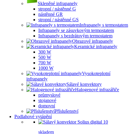
Skleněné infrapanely
stropní / nástěnné G
nástěnné GR
stropní / nástěnné GS
Infrapanely s termostatem
Infrapanely se zásuvkovým termostatem
Infrapanely s bezdrátovým termostatem
Obrazové infrapanely
Keramické infrapanely
300 W
500 W
700 W
1000 W
Vysokoteplotní
infrapanely
Sálavé konvektory
Halogenové infrazářiče
průmyslové
stojanové
domovní
Příslušenství
Podlahové vytápění
skladem