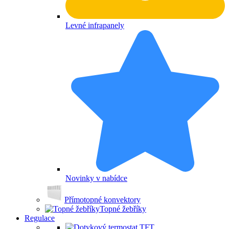
Levné infrapanely
Novinky v nabídce
Přímotopné konvektory
Topné žebříky
Regulace