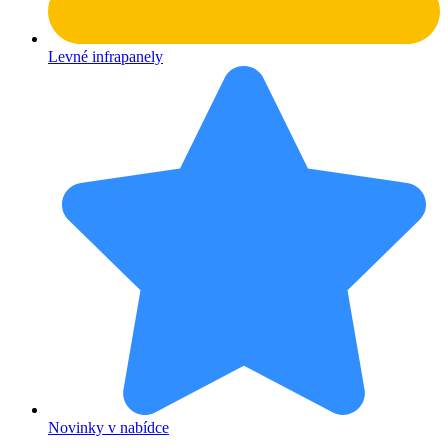
Levné infrapanely
Novinky v nabídce