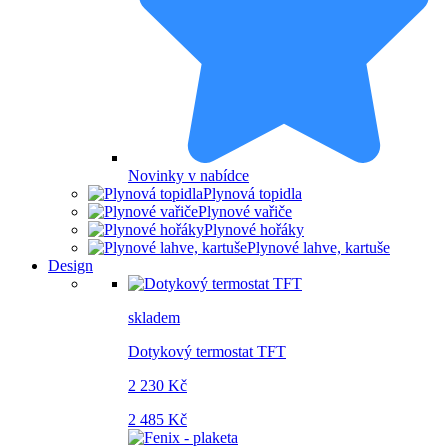
Novinky v nabídce
Plynová topidla
Plynové vařiče
Plynové hořáky
Plynové lahve, kartuše
Design
skladem
Dotykový termostat TFT
2 230 Kč
2 485 Kč