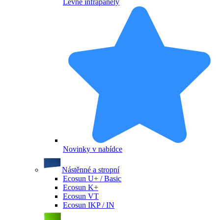
Levné infrapanely
Novinky v nabídce
Nástěnné a stropní
Ecosun U+ / Basic
Ecosun K+
Ecosun VT
Ecosun IKP / IN