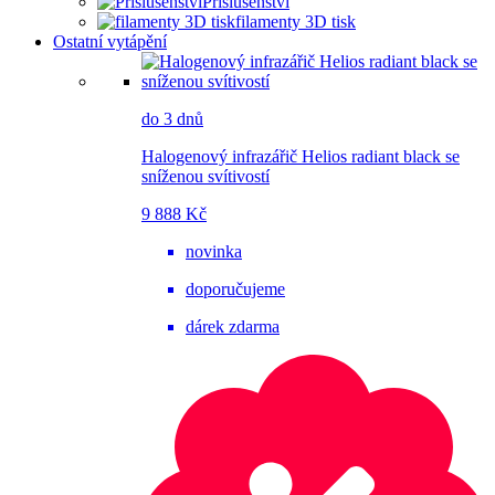
Příslušenství
filamenty 3D tisk
Ostatní vytápění
do 3 dnů
Halogenový infrazářič Helios radiant black se
sníženou svítivostí
9 888 Kč
novinka
doporučujeme
dárek zdarma