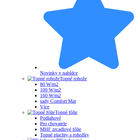
Novinky v nabídce
Topné rohože
80 W/m2
100 W/m2
160 W/m2
sady Comfort Mat
Více
Topné fólie
Podlahové
Pro chovatele
MHF zrcadlové fólie
Topné plachty a rohožky