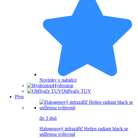
Novinky v nabídce
Hydrostop
Ohřívače TUV
Plyn
do 3 dnů
Halogenový infrazářič Helios radiant black se
sníženou svítivostí