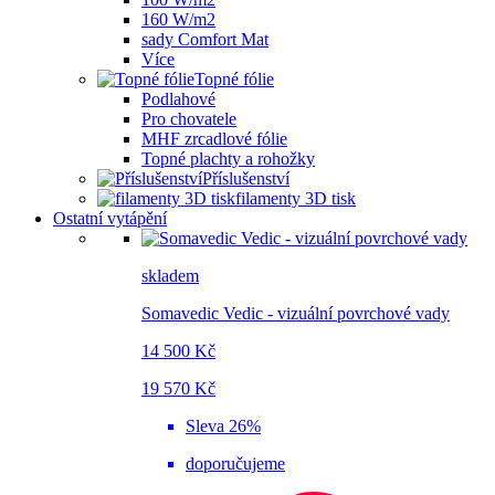
160 W/m2
sady Comfort Mat
Více
Topné fólie
Podlahové
Pro chovatele
MHF zrcadlové fólie
Topné plachty a rohožky
Příslušenství
filamenty 3D tisk
Ostatní vytápění
skladem
Somavedic Vedic - vizuální povrchové vady
14 500 Kč
19 570 Kč
Sleva 26%
doporučujeme