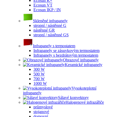
Ecosun K+
Ecosun VT
Ecosun IKP / IN
Skleněné infrapanely
stropní / nástěnné G
nástěnné GR
stropní / nástěnné GS
Infrapanely s termostatem
Infrapanely se zásuvkovým termostatem
Infrapanely s bezdrátovým termostatem
Obrazové infrapanely
Keramické infrapanely
300 W
500 W
700 W
1000 W
Vysokoteplotní
infrapanely
Sálavé konvektory
Halogenové infrazářiče
průmyslové
stojanové
domovní