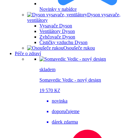
Novinky v nabídce
Dyson vysavače,
ventilátory
Vysavače Dyson
Ventilátory Dyson
Zvhčovače Dyson
Čističky vzduchu Dyson
Osoušeče rukou
Péče o zdraví
skladem
Somavedic Vedic - nový design
19 570 Kč
novinka
doporučujeme
dárek zdarma