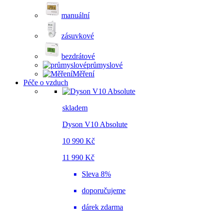
manuální
zásuvkové
bezdrátové
průmyslové
Měření
Péče o vzduch
skladem
Dyson V10 Absolute
10 990 Kč
11 990 Kč
Sleva 8%
doporučujeme
dárek zdarma