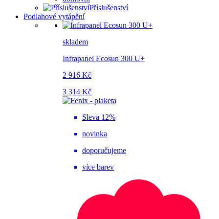
Příslušenství
Podlahové vytápění
skladem
Infrapanel Ecosun 300 U+
2 916 Kč
3 314 Kč
Sleva 12%
novinka
doporučujeme
více barev