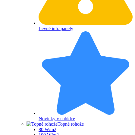
Levné infrapanely
Novinky v nabídce
Topné rohože
80 W/m2
100 W/m2