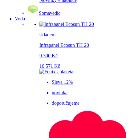
Novinky v nabídce
Somavedic
Voda
skladem
Infrapanel Ecosun TH 20
9 300 Kč
10 571 Kč
Sleva 12%
novinka
doporučujeme