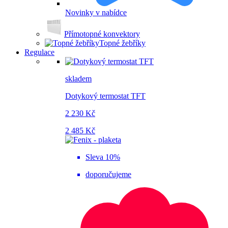
Novinky v nabídce
Přímotopné konvektory
Topné žebříky
Regulace
skladem
Dotykový termostat TFT
2 230 Kč
2 485 Kč
Sleva 10%
doporučujeme