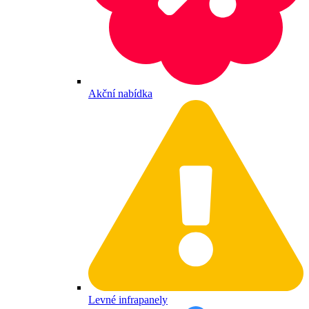
Akční nabídka
Levné infrapanely