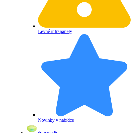
Levné infrapanely
Novinky v nabídce
Somavedic