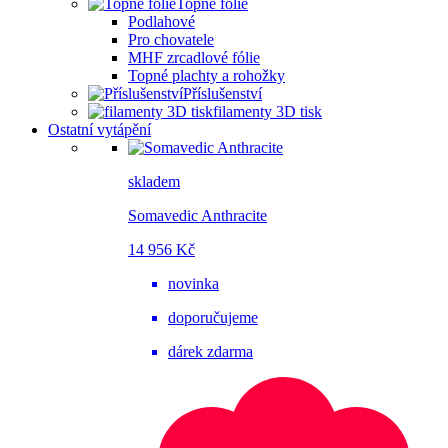
Topné fólie
Podlahové
Pro chovatele
MHF zrcadlové fólie
Topné plachty a rohožky
Příslušenství
filamenty 3D tisk
Ostatní vytápění
skladem
Somavedic Anthracite
14 956 Kč
novinka
doporučujeme
dárek zdarma