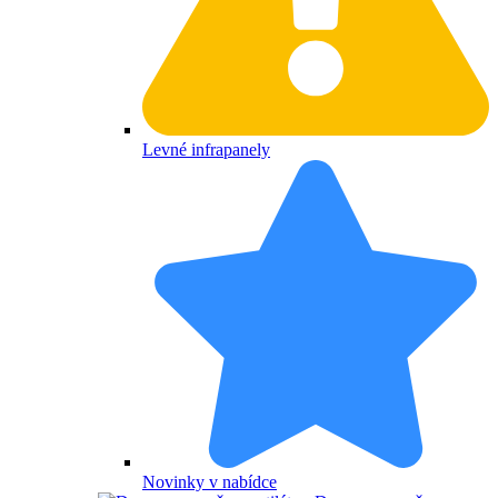
Levné infrapanely
Novinky v nabídce