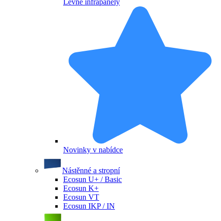
Levné infrapanely
Novinky v nabídce
Nástěnné a stropní
Ecosun U+ / Basic
Ecosun K+
Ecosun VT
Ecosun IKP / IN