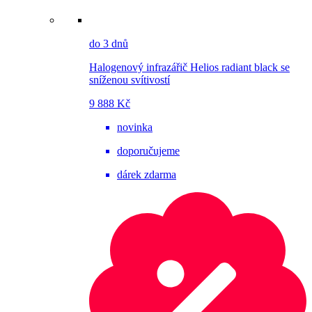
do 3 dnů
Halogenový infrazářič Helios radiant black se
sníženou svítivostí
9 888 Kč
novinka
doporučujeme
dárek zdarma