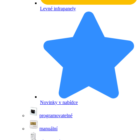
Levné infrapanely
Novinky v nabídce
programovatelné
manuální