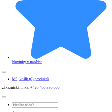
Novinky v nabídce
Můj košík
(0) produktů
zákaznická linka:
+420 466 330 666