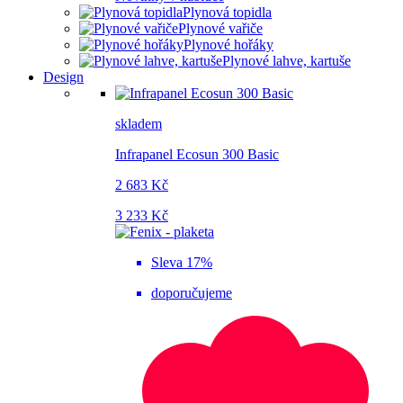
Plynová topidla
Plynové vařiče
Plynové hořáky
Plynové lahve, kartuše
Design
skladem
Infrapanel Ecosun 300 Basic
2 683 Kč
3 233 Kč
Sleva 17%
doporučujeme