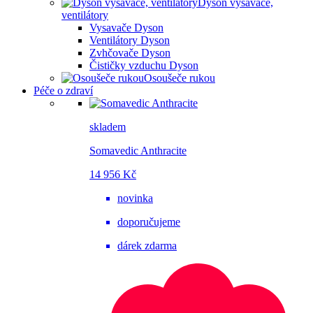
Dyson vysavače,
ventilátory
Vysavače Dyson
Ventilátory Dyson
Zvhčovače Dyson
Čističky vzduchu Dyson
Osoušeče rukou
Péče o zdraví
skladem
Somavedic Anthracite
14 956 Kč
novinka
doporučujeme
dárek zdarma