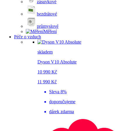
zásuvkové
bezdrátové
průmyslové
Měření
Péče o vzduch
skladem
Dyson V10 Absolute
10 990 Kč
11 990 Kč
Sleva 8%
doporučujeme
dárek zdarma