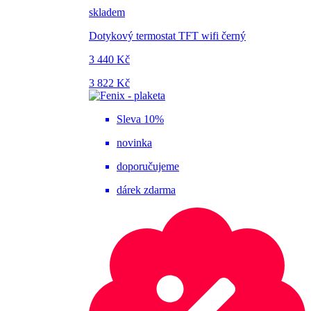
skladem
Dotykový termostat TFT wifi černý
3 440 Kč
3 822 Kč
Sleva 10%
novinka
doporučujeme
dárek zdarma