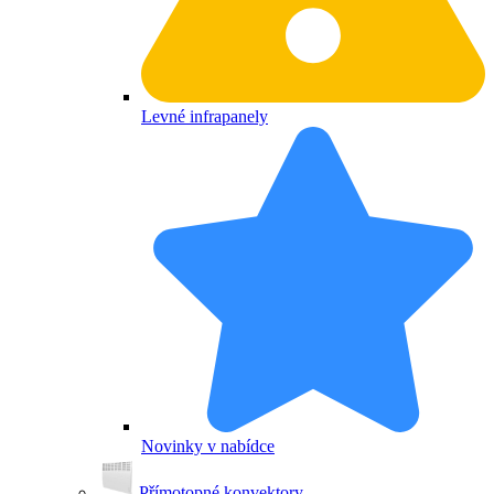
Levné infrapanely
Novinky v nabídce
Přímotopné konvektory