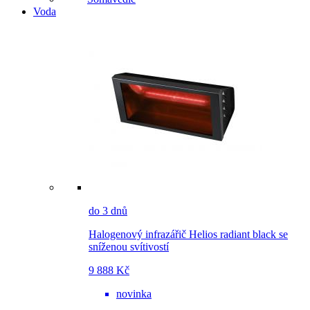
Voda
do 3 dnů
Halogenový infrazářič Helios radiant black se
sníženou svítivostí
9 888 Kč
novinka