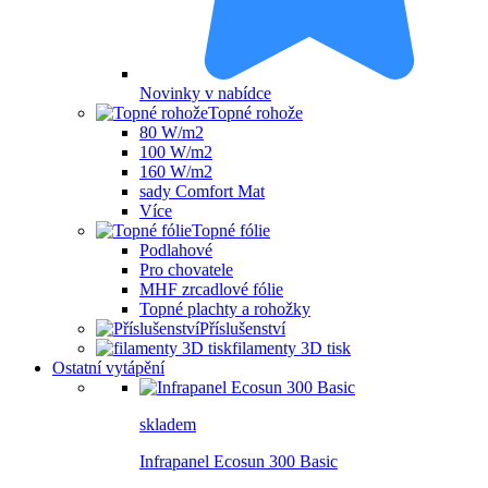
Novinky v nabídce
Topné rohože
80 W/m2
100 W/m2
160 W/m2
sady Comfort Mat
Více
Topné fólie
Podlahové
Pro chovatele
MHF zrcadlové fólie
Topné plachty a rohožky
Příslušenství
filamenty 3D tisk
Ostatní vytápění
skladem
Infrapanel Ecosun 300 Basic