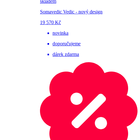
skladem
Somavedic Vedic - nový design
19 570 Kč
novinka
doporučujeme
dárek zdarma