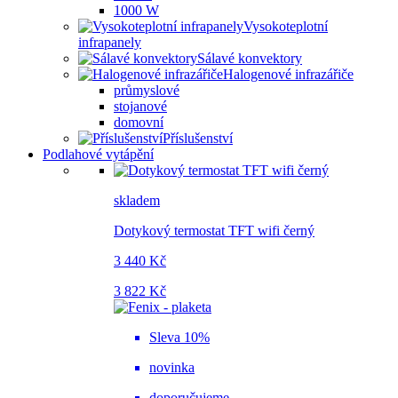
1000 W
Vysokoteplotní
infrapanely
Sálavé konvektory
Halogenové infrazářiče
průmyslové
stojanové
domovní
Příslušenství
Podlahové vytápění
skladem
Dotykový termostat TFT wifi černý
3 440 Kč
3 822 Kč
Sleva 10%
novinka
doporučujeme