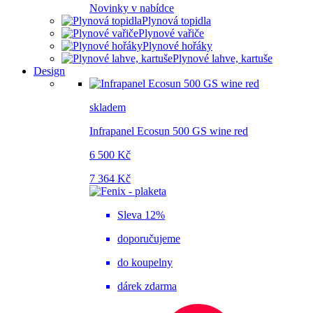
Novinky v nabídce
Plynová topidla
Plynové vařiče
Plynové hořáky
Plynové lahve, kartuše
Design
skladem
Infrapanel Ecosun 500 GS wine red
6 500 Kč
7 364 Kč
Sleva 12%
doporučujeme
do koupelny
dárek zdarma