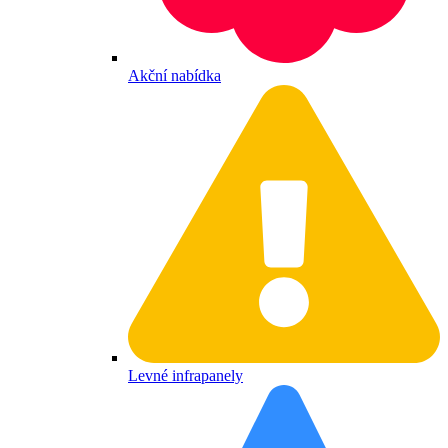
Akční nabídka
Levné infrapanely