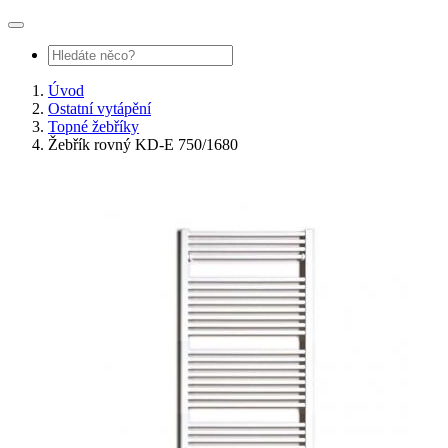
Úvod
Ostatní vytápění
Topné žebříky
Žebřík rovný KD-E 750/1680