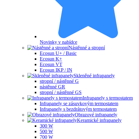
Novinky v nabídce
Nástěnné a stropní
Ecosun U+ / Basic
Ecosun K+
Ecosun VT
Ecosun IKP / IN
Skleněné infrapanely
stropní / nástěnné G
nástěnné GR
stropní / nástěnné GS
Infrapanely s termostatem
Infrapanely se zásuvkovým termostatem
Infrapanely s bezdrátovým termostatem
Obrazové infrapanely
Keramické infrapanely
300 W
500 W
700 W