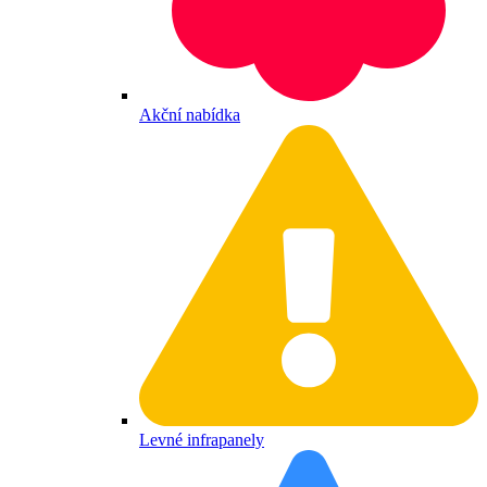
Akční nabídka
Levné infrapanely