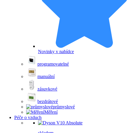
Novinky v nabídce
programovatelné
manuální
zásuvkové
bezdrátové
průmyslové
Měření
Péče o vzduch
skladem