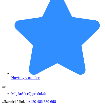
Novinky v nabídce
Můj košík
(0) produktů
zákaznická linka:
+420 466 330 666