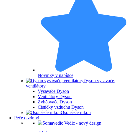
Novinky v nabídce
Dyson vysavače,
ventilátory
Vysavače Dyson
Ventilátory Dyson
Zvhčovače Dyson
Čističky vzduchu Dyson
Osoušeče rukou
Péče o zdraví