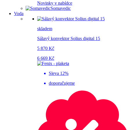
Novinky v nabídce
Somavedic
Voda
skladem
Sálavý konvektor Solius digital 15
5 870 Kč
6 669 Kč
Sleva 12%
doporučujeme