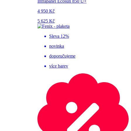
Infrapanel Ecosun 850 U+
4 950 Kč
5 625 Kč
Sleva 12%
novinka
doporučujeme
více barev