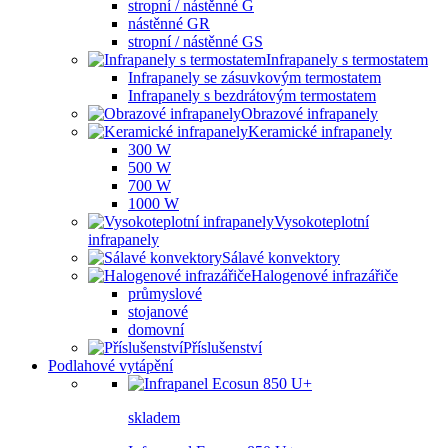
stropní / nástěnné G
nástěnné GR
stropní / nástěnné GS
Infrapanely s termostatem
Infrapanely se zásuvkovým termostatem
Infrapanely s bezdrátovým termostatem
Obrazové infrapanely
Keramické infrapanely
300 W
500 W
700 W
1000 W
Vysokoteplotní
infrapanely
Sálavé konvektory
Halogenové infrazářiče
průmyslové
stojanové
domovní
Příslušenství
Podlahové vytápění
skladem