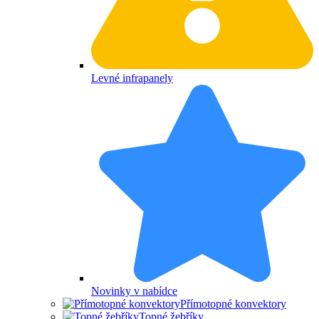
Levné infrapanely
Novinky v nabídce
Přímotopné konvektory
Topné žebříky