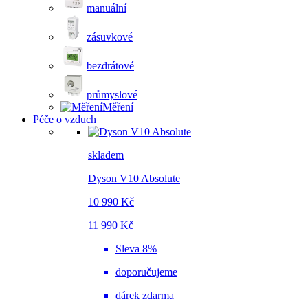
manuální
zásuvkové
bezdrátové
průmyslové
Měření
Péče o vzduch
skladem
Dyson V10 Absolute
10 990 Kč
11 990 Kč
Sleva 8%
doporučujeme
dárek zdarma