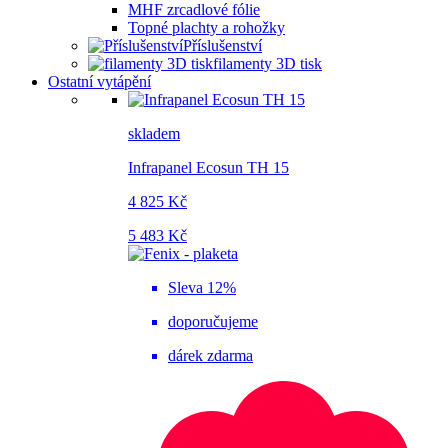
MHF zrcadlové fólie
Topné plachty a rohožky
Příslušenství
filamenty 3D tisk
Ostatní vytápění
skladem
Infrapanel Ecosun TH 15
4 825 Kč
5 483 Kč
Sleva 12%
doporučujeme
dárek zdarma