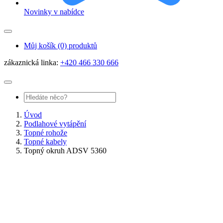
Novinky v nabídce
Můj košík
(0) produktů
zákaznická linka:
+420 466 330 666
Úvod
Podlahové vytápění
Topné rohože
Topné kabely
Topný okruh ADSV 5360