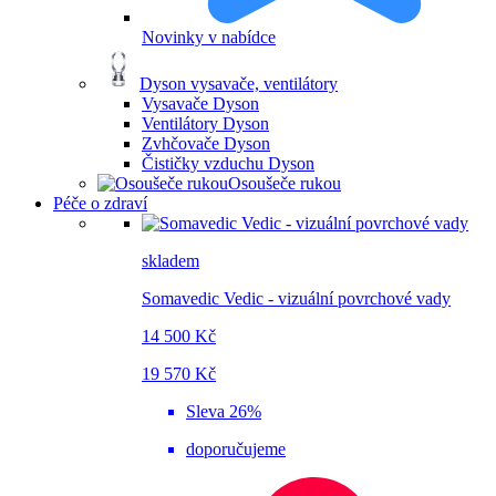
Novinky v nabídce
Dyson vysavače, ventilátory
Vysavače Dyson
Ventilátory Dyson
Zvhčovače Dyson
Čističky vzduchu Dyson
Osoušeče rukou
Péče o zdraví
skladem
Somavedic Vedic - vizuální povrchové vady
14 500 Kč
19 570 Kč
Sleva 26%
doporučujeme