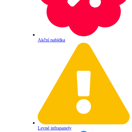
Akční nabídka
Levné infrapanely