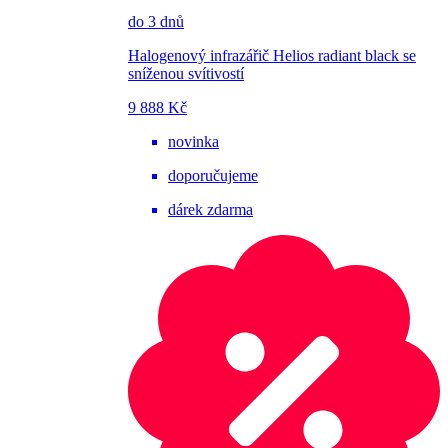
do 3 dnů
Halogenový infrazářič Helios radiant black se
sníženou svítivostí
9 888 Kč
novinka
doporučujeme
dárek zdarma