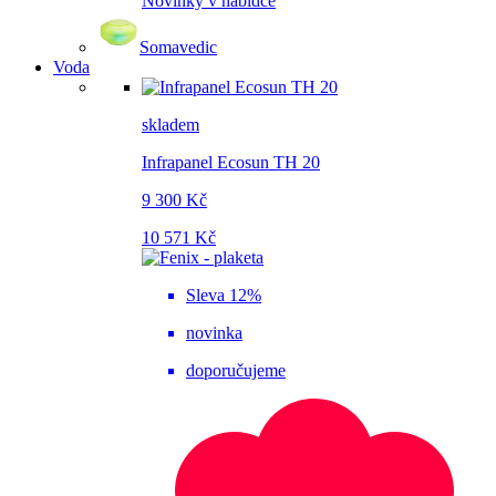
Novinky v nabídce
Somavedic
Voda
skladem
Infrapanel Ecosun TH 20
9 300 Kč
10 571 Kč
Sleva 12%
novinka
doporučujeme