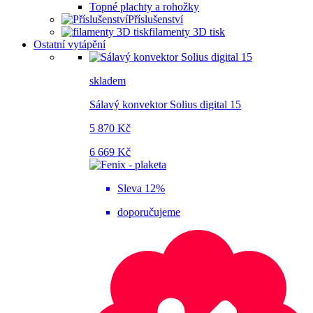
Topné plachty a rohožky
Příslušenství
filamenty 3D tisk
Ostatní vytápění
skladem
Sálavý konvektor Solius digital 15
5 870 Kč
6 669 Kč
Sleva 12%
doporučujeme