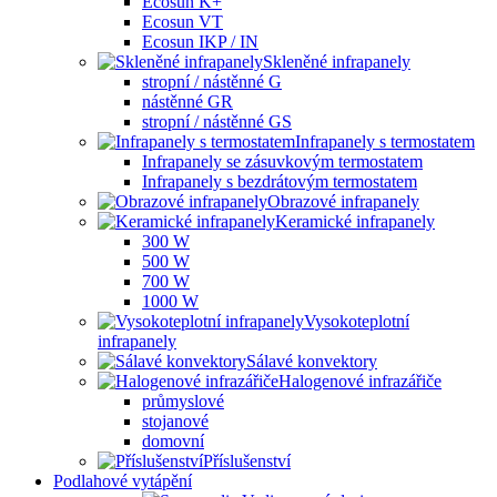
Ecosun K+
Ecosun VT
Ecosun IKP / IN
Skleněné infrapanely
stropní / nástěnné G
nástěnné GR
stropní / nástěnné GS
Infrapanely s termostatem
Infrapanely se zásuvkovým termostatem
Infrapanely s bezdrátovým termostatem
Obrazové infrapanely
Keramické infrapanely
300 W
500 W
700 W
1000 W
Vysokoteplotní
infrapanely
Sálavé konvektory
Halogenové infrazářiče
průmyslové
stojanové
domovní
Příslušenství
Podlahové vytápění