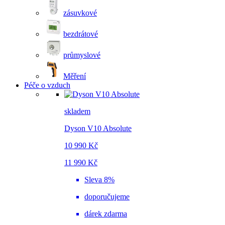
zásuvkové
bezdrátové
průmyslové
Měření
Péče o vzduch
skladem
Dyson V10 Absolute
10 990 Kč
11 990 Kč
Sleva 8%
doporučujeme
dárek zdarma