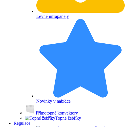
Levné infrapanely
Novinky v nabídce
Přímotopné konvektory
Topné žebříky
Regulace