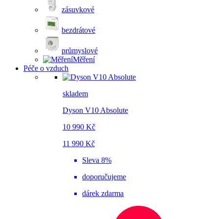
zásuvkové
bezdrátové
průmyslové
Měření
Péče o vzduch
skladem
Dyson V10 Absolute
10 990 Kč
11 990 Kč
Sleva 8%
doporučujeme
dárek zdarma