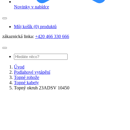
Novinky v nabídce
Můj košík
(0) produktů
zákaznická linka:
+420 466 330 666
Úvod
Podlahové vytápění
Topné rohože
Topné kabely
Topný okruh 23ADSV 10450