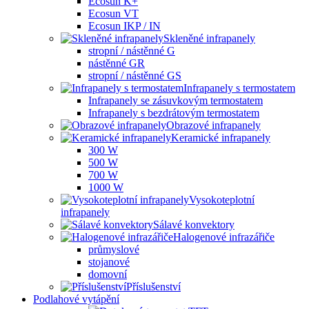
Ecosun K+
Ecosun VT
Ecosun IKP / IN
Skleněné infrapanely
stropní / nástěnné G
nástěnné GR
stropní / nástěnné GS
Infrapanely s termostatem
Infrapanely se zásuvkovým termostatem
Infrapanely s bezdrátovým termostatem
Obrazové infrapanely
Keramické infrapanely
300 W
500 W
700 W
1000 W
Vysokoteplotní
infrapanely
Sálavé konvektory
Halogenové infrazářiče
průmyslové
stojanové
domovní
Příslušenství
Podlahové vytápění