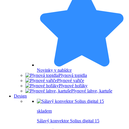
Novinky v nabídce
Plynová topidla
Plynové vařiče
Plynové hořáky
Plynové lahve, kartuše
Design
skladem
Sálavý konvektor Solius digital 15