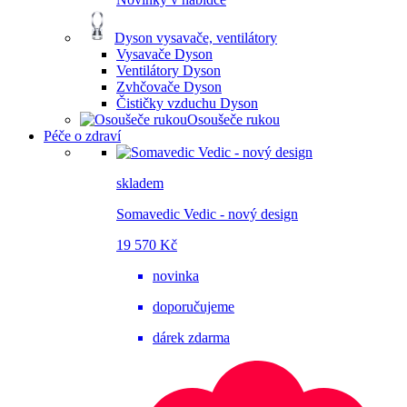
Dyson vysavače, ventilátory
Vysavače Dyson
Ventilátory Dyson
Zvhčovače Dyson
Čističky vzduchu Dyson
Osoušeče rukou
Péče o zdraví
skladem
Somavedic Vedic - nový design
19 570 Kč
novinka
doporučujeme
dárek zdarma