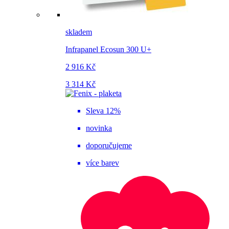
skladem
Infrapanel Ecosun 300 U+
2 916 Kč
3 314 Kč
Sleva 12%
novinka
doporučujeme
více barev