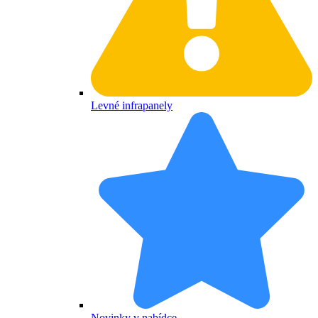
Levné infrapanely
Novinky v nabídce