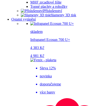
MHF zrcadlové fólie
Topné plachty a rohožky
Příslušenství
filamenty 3D tisk
Ostatní vytápění
skladem
Infrapanel Ecosun 700 U+
4 383 Kč
4 981 Kč
Sleva 12%
novinka
doporučujeme
více barev