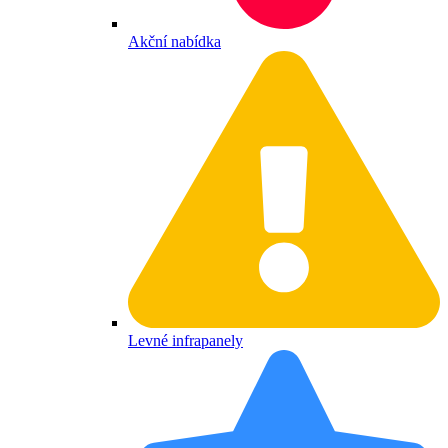
Akční nabídka
Levné infrapanely