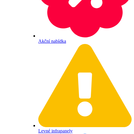
Akční nabídka
Levné infrapanely