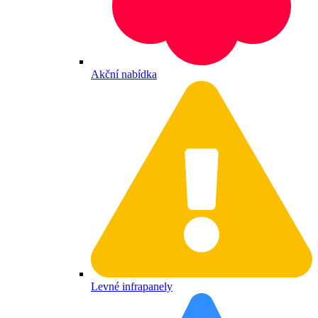
Akční nabídka
Levné infrapanely