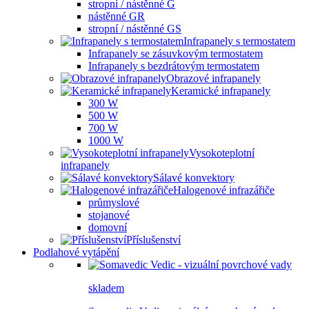
stropní / nástěnné G
nástěnné GR
stropní / nástěnné GS
Infrapanely s termostatem
Infrapanely se zásuvkovým termostatem
Infrapanely s bezdrátovým termostatem
Obrazové infrapanely
Keramické infrapanely
300 W
500 W
700 W
1000 W
Vysokoteplotní
infrapanely
Sálavé konvektory
Halogenové infrazářiče
průmyslové
stojanové
domovní
Příslušenství
Podlahové vytápění
skladem