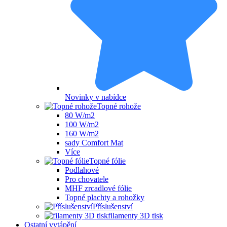
Novinky v nabídce
Topné rohože
80 W/m2
100 W/m2
160 W/m2
sady Comfort Mat
Více
Topné fólie
Podlahové
Pro chovatele
MHF zrcadlové fólie
Topné plachty a rohožky
Příslušenství
filamenty 3D tisk
Ostatní vytápění