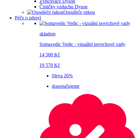
Zvhčovače Dyson
Čističky vzduchu Dyson
Osoušeče rukou
Péče o zdraví
skladem
Somavedic Vedic - vizuální povrchové vady
14 500 Kč
19 570 Kč
Sleva 26%
doporučujeme