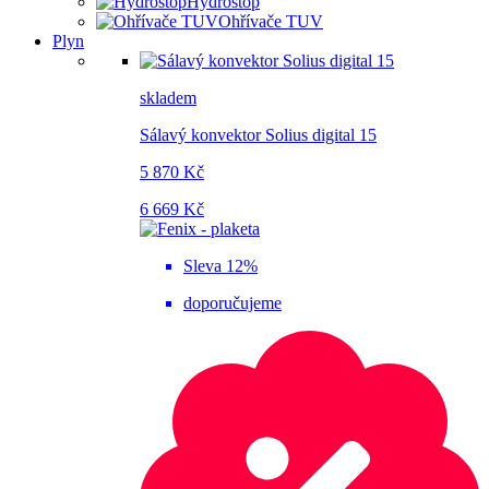
Hydrostop
Ohřívače TUV
Plyn
skladem
Sálavý konvektor Solius digital 15
5 870 Kč
6 669 Kč
Sleva 12%
doporučujeme