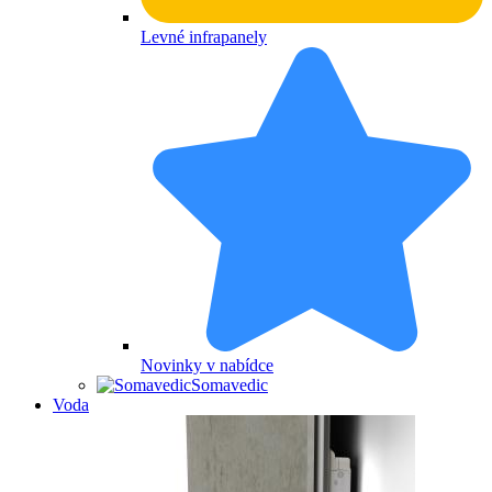
Levné infrapanely
Novinky v nabídce
Somavedic
Voda