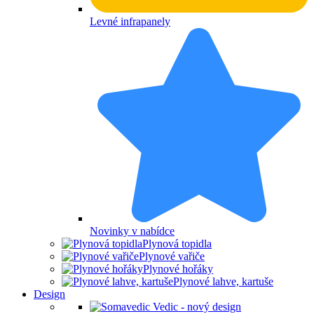
Levné infrapanely
Novinky v nabídce
Plynová topidla
Plynové vařiče
Plynové hořáky
Plynové lahve, kartuše
Design