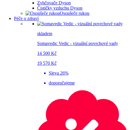
Zvhčovače Dyson
Čističky vzduchu Dyson
Osoušeče rukou
Péče o zdraví
skladem
Somavedic Vedic - vizuální povrchové vady
14 500 Kč
19 570 Kč
Sleva 26%
doporučujeme