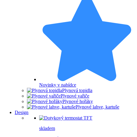
Novinky v nabídce
Plynová topidla
Plynové vařiče
Plynové hořáky
Plynové lahve, kartuše
Design
skladem