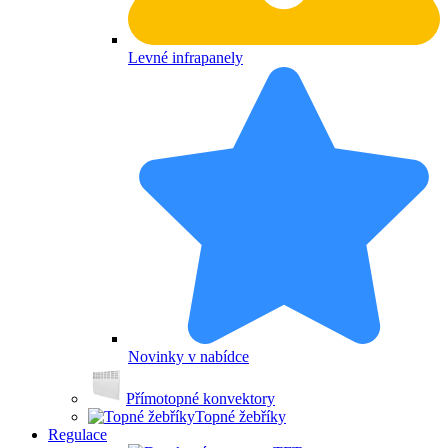
Levné infrapanely
Novinky v nabídce
Přímotopné konvektory
Topné žebříky
Regulace