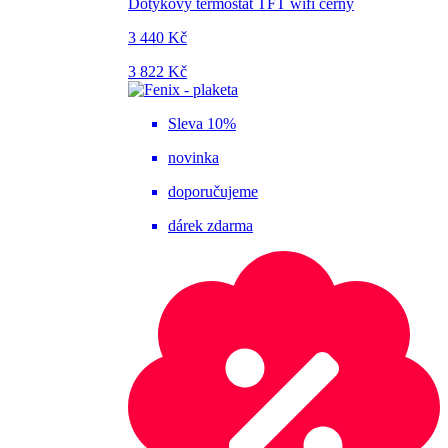
Dotykový termostat TFT wifi černý
3 440 Kč
3 822 Kč
Sleva 10%
novinka
doporučujeme
dárek zdarma