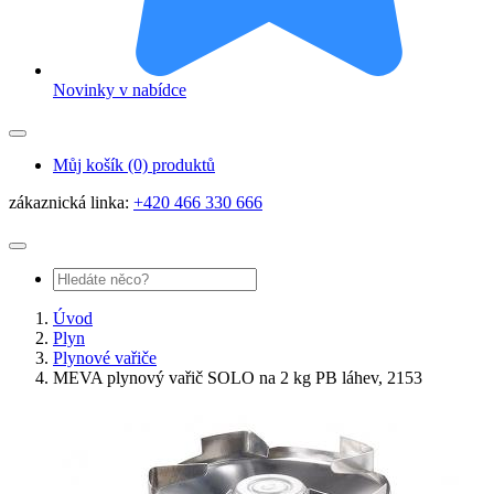
Novinky v nabídce
Můj košík
(0) produktů
zákaznická linka:
+420 466 330 666
Úvod
Plyn
Plynové vařiče
MEVA plynový vařič SOLO na 2 kg PB láhev, 2153