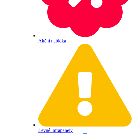
Akční nabídka
Levné infrapanely