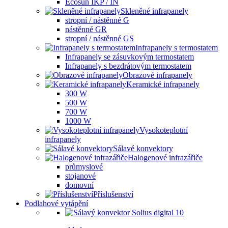
Ecosun IKP / IN
Skleněné infrapanely
stropní / nástěnné G
nástěnné GR
stropní / nástěnné GS
Infrapanely s termostatem
Infrapanely se zásuvkovým termostatem
Infrapanely s bezdrátovým termostatem
Obrazové infrapanely
Keramické infrapanely
300 W
500 W
700 W
1000 W
Vysokoteplotní
infrapanely
Sálavé konvektory
Halogenové infrazářiče
průmyslové
stojanové
domovní
Příslušenství
Podlahové vytápění