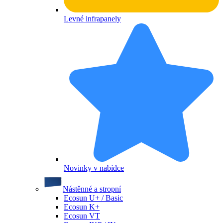
Levné infrapanely
Novinky v nabídce
Nástěnné a stropní
Ecosun U+ / Basic
Ecosun K+
Ecosun VT