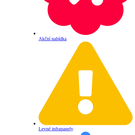
Akční nabídka
Levné infrapanely