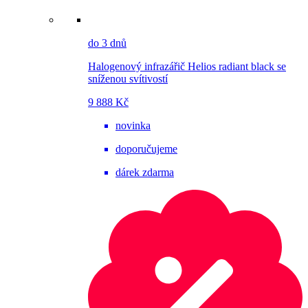
do 3 dnů
Halogenový infrazářič Helios radiant black se
sníženou svítivostí
9 888 Kč
novinka
doporučujeme
dárek zdarma