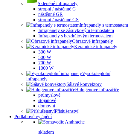
Skleněné infrapanely
stropní / nástěnné G
nástěnné GR
stropní / nástěnné GS
Infrapanely s termostatem
Infrapanely se zásuvkovým termostatem
Infrapanely s bezdrátovým termostatem
Obrazové infrapanely
Keramické infrapanely
300 W
500 W
700 W
1000 W
Vysokoteplotní
infrapanely
Sálavé konvektory
Halogenové infrazářiče
průmyslové
stojanové
domovní
Příslušenství
Podlahové vytápění
skladem