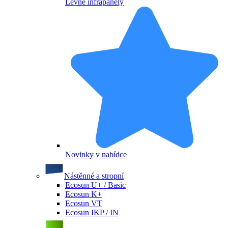
Levné infrapanely
Novinky v nabídce
Nástěnné a stropní
Ecosun U+ / Basic
Ecosun K+
Ecosun VT
Ecosun IKP / IN