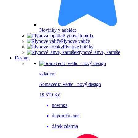
Novinky v nabídce
Plynová topidla
Plynové vařiče
Plynové hořáky
Plynové lahve, kartuše
Design
skladem
Somavedic Vedic - nový design
19 570 Kč
novinka
doporučujeme
dárek zdarma