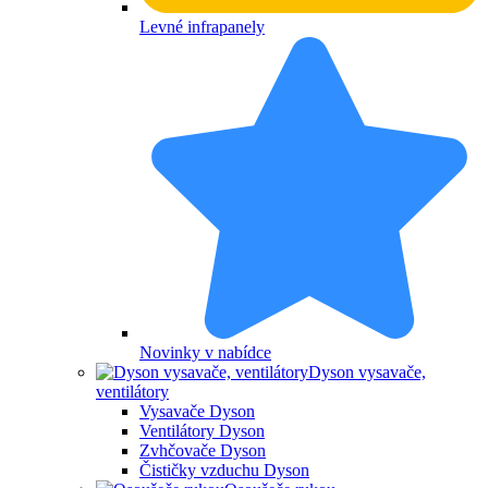
Levné infrapanely
Novinky v nabídce
Dyson vysavače,
ventilátory
Vysavače Dyson
Ventilátory Dyson
Zvhčovače Dyson
Čističky vzduchu Dyson