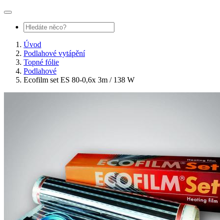
Úvod
Podlahové vytápění
Topné fólie
Podlahové
Ecofilm set ES 80-0,6x 3m / 138 W