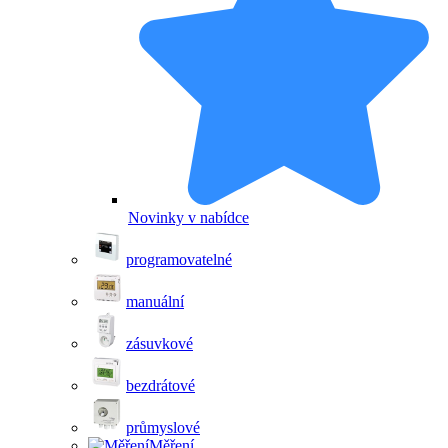
Novinky v nabídce
programovatelné
manuální
zásuvkové
bezdrátové
průmyslové
Měření