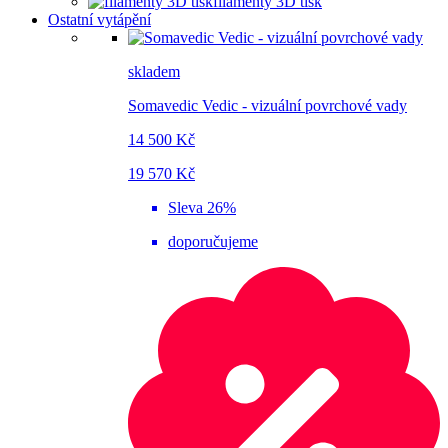
filamenty 3D tisk
Ostatní vytápění
skladem
Somavedic Vedic - vizuální povrchové vady
14 500 Kč
19 570 Kč
Sleva 26%
doporučujeme