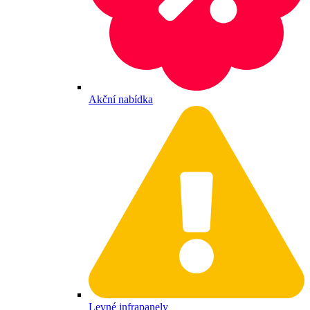
Akční nabídka
Levné infrapanely