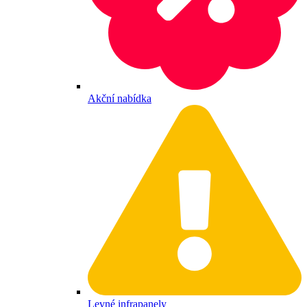
Akční nabídka
Levné infrapanely