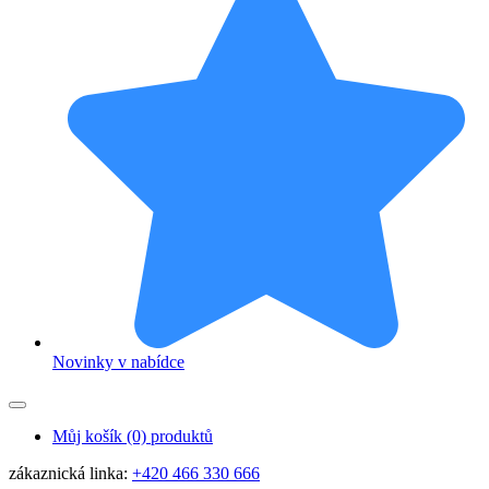
Novinky v nabídce
Můj košík
(0) produktů
zákaznická linka:
+420 466 330 666