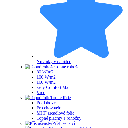
Novinky v nabídce
Topné rohože
80 W/m2
100 W/m2
160 W/m2
sady Comfort Mat
Více
Topné fólie
Podlahové
Pro chovatele
MHF zrcadlové fólie
Topné plachty a rohožky
Příslušenství