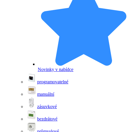
Novinky v nabídce
programovatelné
manuální
zásuvkové
bezdrátové
průmyslové