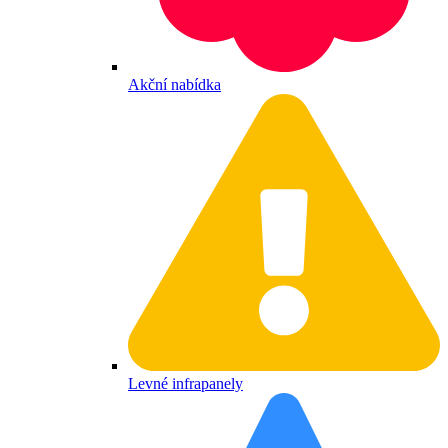
Akční nabídka
Levné infrapanely