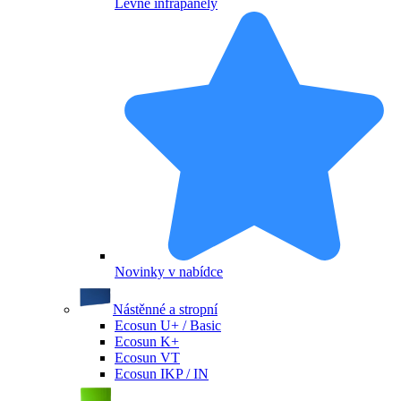
Levné infrapanely
Novinky v nabídce
Nástěnné a stropní
Ecosun U+ / Basic
Ecosun K+
Ecosun VT
Ecosun IKP / IN