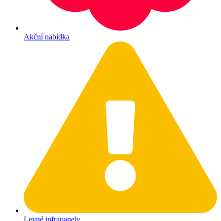
Akční nabídka
Levné infrapanely