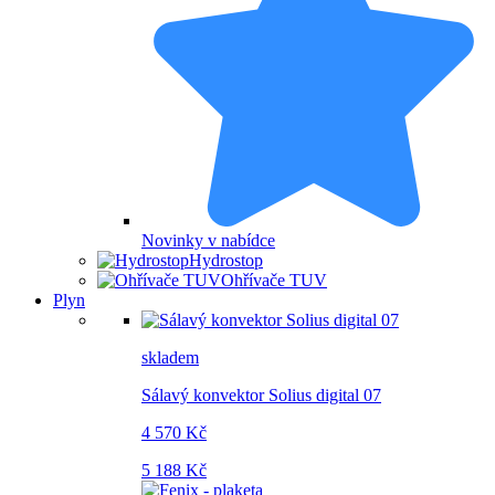
Novinky v nabídce
Hydrostop
Ohřívače TUV
Plyn
skladem
Sálavý konvektor Solius digital 07
4 570 Kč
5 188 Kč