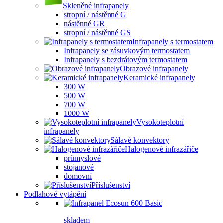
Skleněné infrapanely
stropní / nástěnné G
nástěnné GR
stropní / nástěnné GS
Infrapanely s termostatem
Infrapanely se zásuvkovým termostatem
Infrapanely s bezdrátovým termostatem
Obrazové infrapanely
Keramické infrapanely
300 W
500 W
700 W
1000 W
Vysokoteplotní
infrapanely
Sálavé konvektory
Halogenové infrazářiče
průmyslové
stojanové
domovní
Příslušenství
Podlahové vytápění
skladem