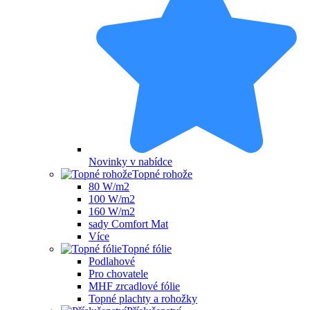
Novinky v nabídce
Topné rohože
80 W/m2
100 W/m2
160 W/m2
sady Comfort Mat
Více
Topné fólie
Podlahové
Pro chovatele
MHF zrcadlové fólie
Topné plachty a rohožky