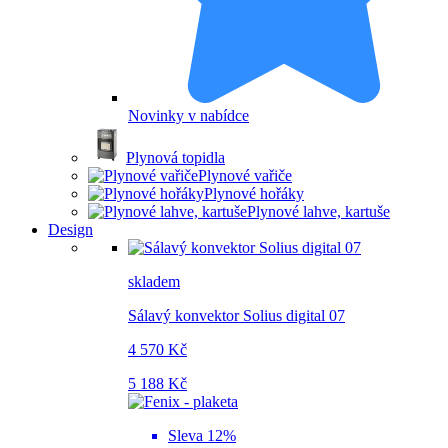
Novinky v nabídce
Plynová topidla
Plynové vařiče
Plynové hořáky
Plynové lahve, kartuše
Design
skladem
Sálavý konvektor Solius digital 07
4 570 Kč
5 188 Kč
Sleva 12%