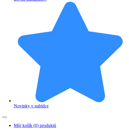
Novinky v nabídce
Můj košík
(0) produktů