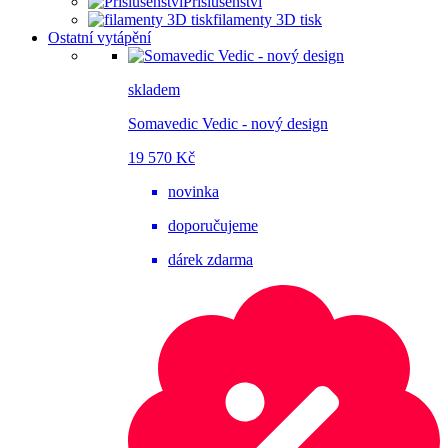
Příslušenství
filamenty 3D tisk
Ostatní vytápění
skladem
Somavedic Vedic - nový design
19 570 Kč
novinka
doporučujeme
dárek zdarma