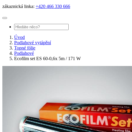
zákaznická linka:
+420 466 330 666
Úvod
Podlahové vytápění
Topné fólie
Podlahové
Ecofilm set ES 60-0,6x 5m / 171 W