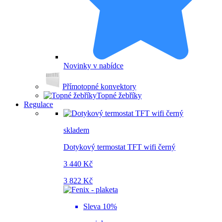
Novinky v nabídce
Přímotopné konvektory
Topné žebříky
Regulace
skladem
Dotykový termostat TFT wifi černý
3 440 Kč
3 822 Kč
Sleva 10%