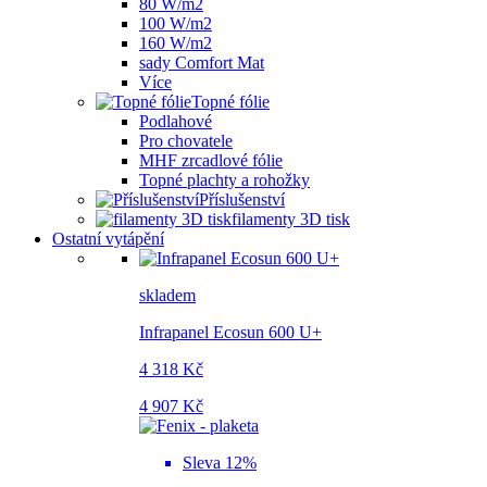
80 W/m2
100 W/m2
160 W/m2
sady Comfort Mat
Více
Topné fólie
Podlahové
Pro chovatele
MHF zrcadlové fólie
Topné plachty a rohožky
Příslušenství
filamenty 3D tisk
Ostatní vytápění
skladem
Infrapanel Ecosun 600 U+
4 318 Kč
4 907 Kč
Sleva 12%