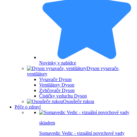
Novinky v nabídce
Dyson vysavače,
ventilátory
Vysavače Dyson
Ventilátory Dyson
Zvhčovače Dyson
Čističky vzduchu Dyson
Osoušeče rukou
Péče o zdraví
skladem
Somavedic Vedic - vizuální povrchové vady