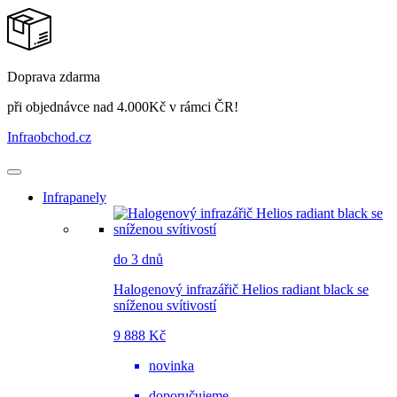
Doprava zdarma
při objednávce nad 4.000Kč v rámci ČR!
Infraobchod
.cz
Infrapanely
do 3 dnů
Halogenový infrazářič Helios radiant black se
sníženou svítivostí
9 888 Kč
novinka
doporučujeme