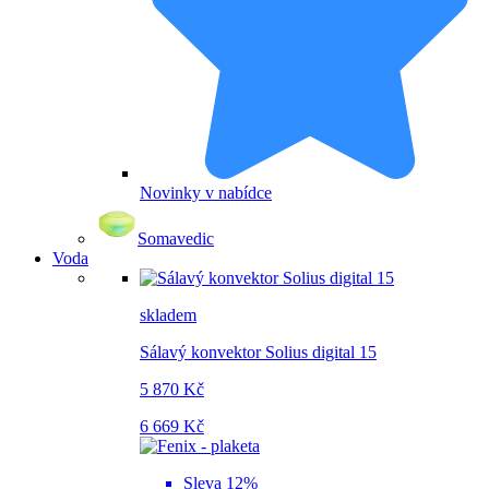
Novinky v nabídce
Somavedic
Voda
skladem
Sálavý konvektor Solius digital 15
5 870 Kč
6 669 Kč
Sleva 12%