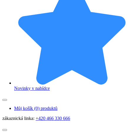
Novinky v nabídce
Můj košík
(0) produktů
zákaznická linka:
+420 466 330 666