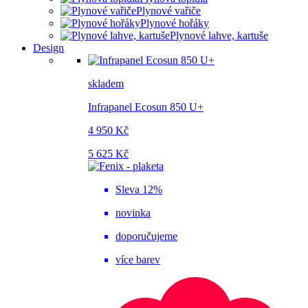
Plynové vařiče
Plynové hořáky
Plynové lahve, kartuše
Design
skladem
Infrapanel Ecosun 850 U+
4 950 Kč
5 625 Kč
Sleva 12%
novinka
doporučujeme
více barev