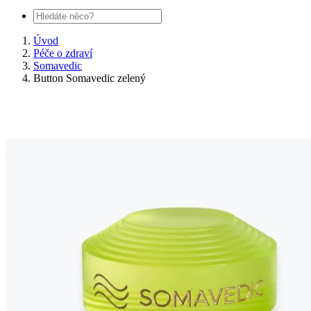
Úvod
Péče o zdraví
Somavedic
Button Somavedic zelený