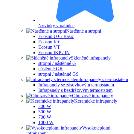
Novinky v nabídce
Nástěnné a stropní
Ecosun U+ / Basic
Ecosun K+
Ecosun VT
Ecosun IKP / IN
Skleněné infrapanely
stropní / nástěnné G
nástěnné GR
stropní / nástěnné GS
Infrapanely s termostatem
Infrapanely se zásuvkovým termostatem
Infrapanely s bezdrátovým termostatem
Obrazové infrapanely
Keramické infrapanely
300 W
500 W
700 W
1000 W
Vysokoteplotní
infrapanely