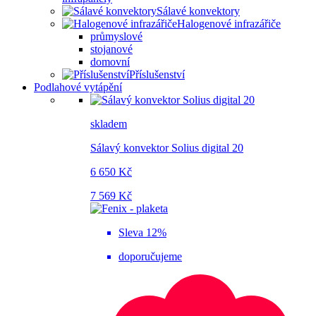
Sálavé konvektory
Halogenové infrazářiče
průmyslové
stojanové
domovní
Příslušenství
Podlahové vytápění
skladem
Sálavý konvektor Solius digital 20
6 650 Kč
7 569 Kč
Sleva 12%
doporučujeme