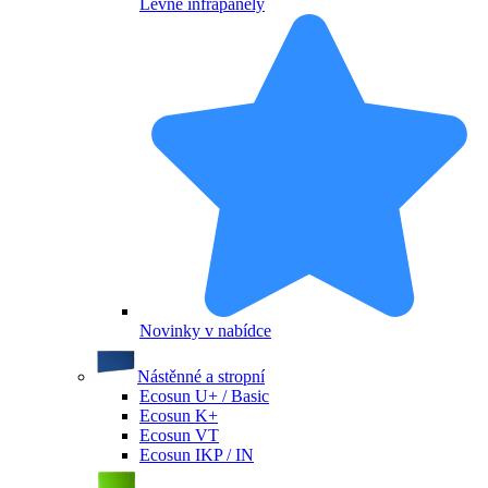
Levné infrapanely
Novinky v nabídce
Nástěnné a stropní
Ecosun U+ / Basic
Ecosun K+
Ecosun VT
Ecosun IKP / IN