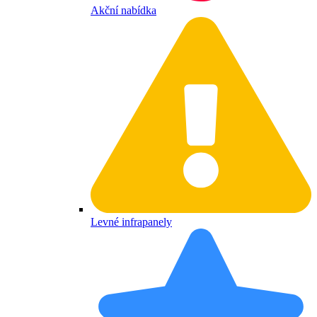
Akční nabídka
Levné infrapanely