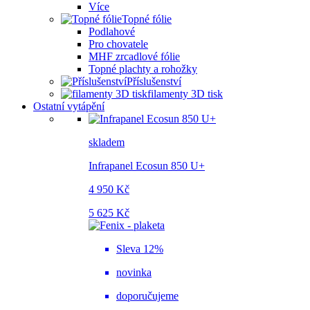
Více
Topné fólie
Podlahové
Pro chovatele
MHF zrcadlové fólie
Topné plachty a rohožky
Příslušenství
filamenty 3D tisk
Ostatní vytápění
skladem
Infrapanel Ecosun 850 U+
4 950 Kč
5 625 Kč
Sleva 12%
novinka
doporučujeme