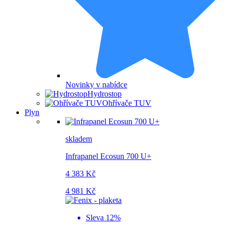
Novinky v nabídce
Hydrostop
Ohřívače TUV
Plyn
skladem
Infrapanel Ecosun 700 U+
4 383 Kč
4 981 Kč
Sleva 12%