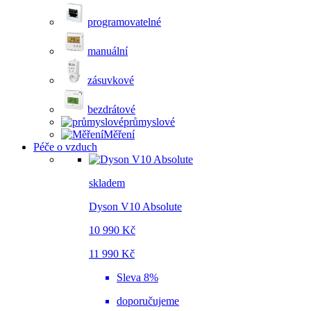
programovatelné
manuální
zásuvkové
bezdrátové
průmyslové
Měření
Péče o vzduch
skladem
Dyson V10 Absolute
10 990 Kč
11 990 Kč
Sleva 8%
doporučujeme