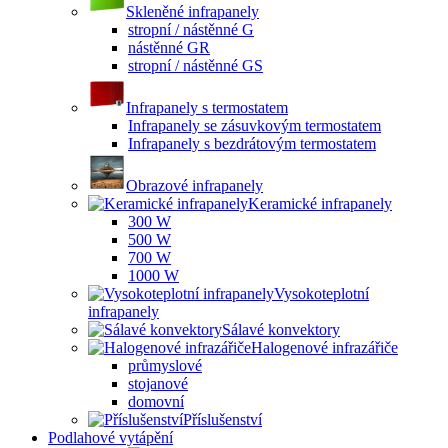
Skleněné infrapanely
stropní / nástěnné G
nástěnné GR
stropní / nástěnné GS
Infrapanely s termostatem
Infrapanely se zásuvkovým termostatem
Infrapanely s bezdrátovým termostatem
Obrazové infrapanely
Keramické infrapanely
300 W
500 W
700 W
1000 W
Vysokoteplotní
infrapanely
Sálavé konvektory
Halogenové infrazářiče
průmyslové
stojanové
domovní
Příslušenství
Podlahové vytápění