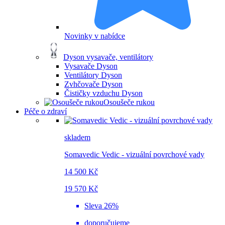
Novinky v nabídce
Dyson vysavače, ventilátory
Vysavače Dyson
Ventilátory Dyson
Zvhčovače Dyson
Čističky vzduchu Dyson
Osoušeče rukou
Péče o zdraví
skladem
Somavedic Vedic - vizuální povrchové vady
14 500 Kč
19 570 Kč
Sleva 26%
doporučujeme