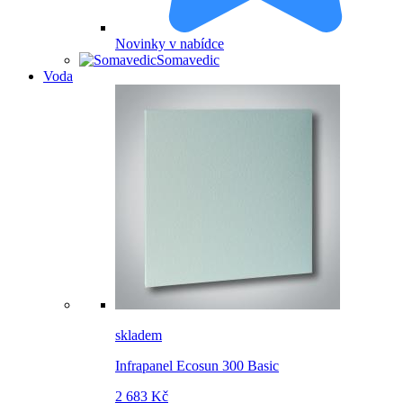
Novinky v nabídce
Somavedic
Voda
skladem
Infrapanel Ecosun 300 Basic
2 683 Kč