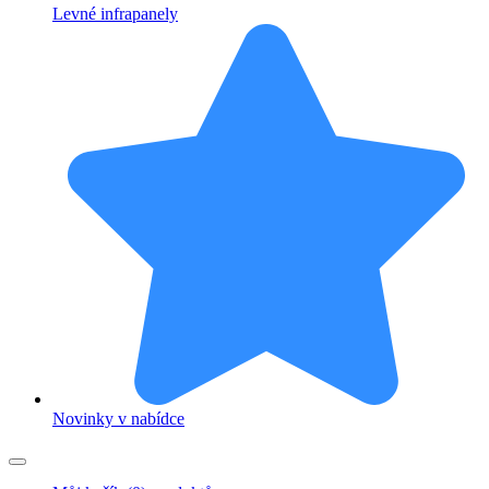
Levné infrapanely
Novinky v nabídce