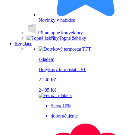
Novinky v nabídce
Přímotopné konvektory
Topné žebříky
Regulace
skladem
Dotykový termostat TFT
2 230 Kč
2 485 Kč
Sleva 10%
doporučujeme