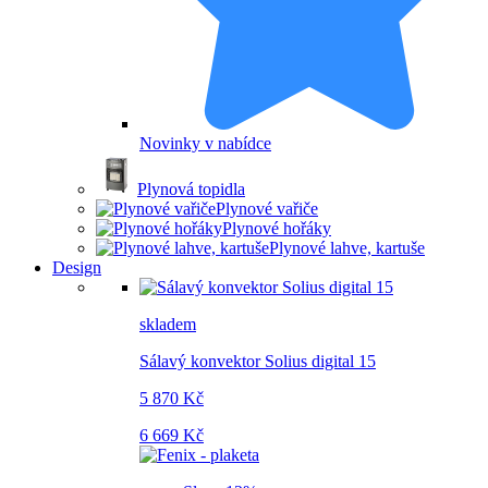
Novinky v nabídce
Plynová topidla
Plynové vařiče
Plynové hořáky
Plynové lahve, kartuše
Design
skladem
Sálavý konvektor Solius digital 15
5 870 Kč
6 669 Kč