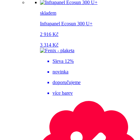
skladem
Infrapanel Ecosun 300 U+
2 916 Kč
3 314 Kč
Sleva 12%
novinka
doporučujeme
více barev