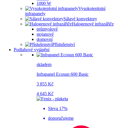
1000 W
Vysokoteplotní
infrapanely
Sálavé konvektory
Halogenové infrazářiče
průmyslové
stojanové
domovní
Příslušenství
Podlahové vytápění
skladem
Infrapanel Ecosun 600 Basic
3 855 Kč
4 645 Kč
Sleva 17%
doporučujeme