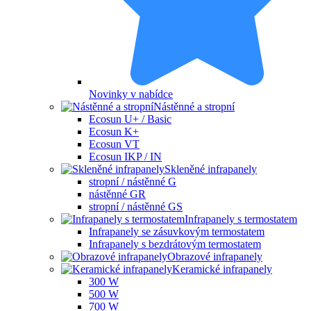
Novinky v nabídce
Nástěnné a stropní
Ecosun U+ / Basic
Ecosun K+
Ecosun VT
Ecosun IKP / IN
Skleněné infrapanely
stropní / nástěnné G
nástěnné GR
stropní / nástěnné GS
Infrapanely s termostatem
Infrapanely se zásuvkovým termostatem
Infrapanely s bezdrátovým termostatem
Obrazové infrapanely
Keramické infrapanely
300 W
500 W
700 W