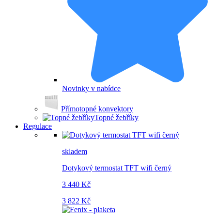
Novinky v nabídce
Přímotopné konvektory
Topné žebříky
Regulace
skladem
Dotykový termostat TFT wifi černý
3 440 Kč
3 822 Kč