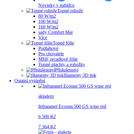
Novinky v nabídce
Topné rohože
80 W/m2
100 W/m2
160 W/m2
sady Comfort Mat
Více
Topné fólie
Podlahové
Pro chovatele
MHF zrcadlové fólie
Topné plachty a rohožky
Příslušenství
filamenty 3D tisk
Ostatní vytápění
skladem
Infrapanel Ecosun 500 GS wine red
6 500 Kč
7 364 Kč