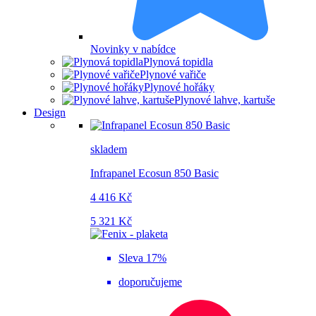
Novinky v nabídce
Plynová topidla
Plynové vařiče
Plynové hořáky
Plynové lahve, kartuše
Design
skladem
Infrapanel Ecosun 850 Basic
4 416 Kč
5 321 Kč
Sleva 17%
doporučujeme