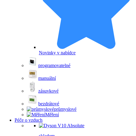
Novinky v nabídce
programovatelné
manuální
zásuvkové
bezdrátové
průmyslové
Měření
Péče o vzduch
skladem