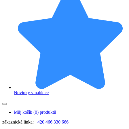
Novinky v nabídce
Můj košík
(0) produktů
zákaznická linka:
+420 466 330 666