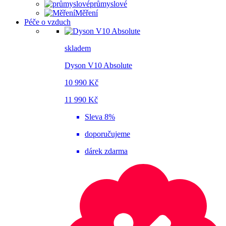
průmyslové
Měření
Péče o vzduch
skladem
Dyson V10 Absolute
10 990 Kč
11 990 Kč
Sleva 8%
doporučujeme
dárek zdarma