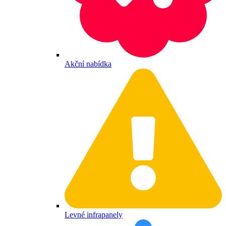
Akční nabídka
Levné infrapanely