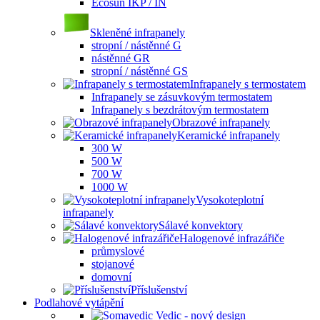
Ecosun IKP / IN
Skleněné infrapanely
stropní / nástěnné G
nástěnné GR
stropní / nástěnné GS
Infrapanely s termostatem
Infrapanely se zásuvkovým termostatem
Infrapanely s bezdrátovým termostatem
Obrazové infrapanely
Keramické infrapanely
300 W
500 W
700 W
1000 W
Vysokoteplotní
infrapanely
Sálavé konvektory
Halogenové infrazářiče
průmyslové
stojanové
domovní
Příslušenství
Podlahové vytápění