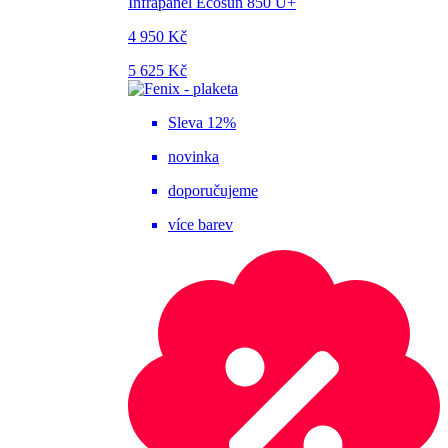
Infrapanel Ecosun 850 U+
4 950 Kč
5 625 Kč
Sleva 12%
novinka
doporučujeme
více barev