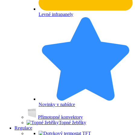
Levné infrapanely
Novinky v nabídce
Přímotopné konvektory
Topné žebříky
Regulace