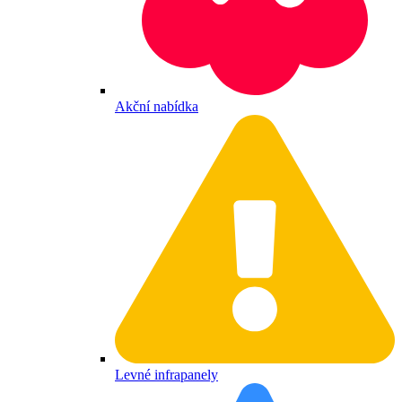
Akční nabídka
Levné infrapanely