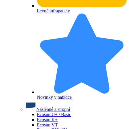
Levné infrapanely
Novinky v nabídce
Nástěnné a stropní
Ecosun U+ / Basic
Ecosun K+
Ecosun VT