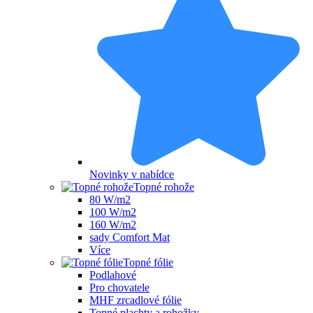
Novinky v nabídce
Topné rohože
80 W/m2
100 W/m2
160 W/m2
sady Comfort Mat
Více
Topné fólie
Podlahové
Pro chovatele
MHF zrcadlové fólie
Topné plachty a rohožky